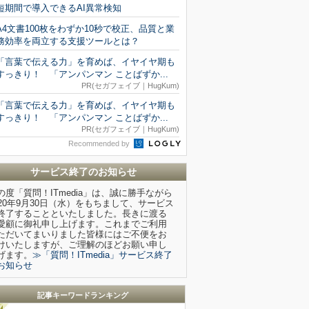
短期間で導入できるAI異常検知
A4文書100枚をわずか10秒で校正、品質と業
務効率を両立する支援ツールとは？
「言葉で伝える力」を育めば、イヤイヤ期も
すっきり！ 「アンパンマン ことばずか...
PR(セガフェイブ｜HugKum)
「言葉で伝える力」を育めば、イヤイヤ期も
すっきり！ 「アンパンマン ことばずか...
PR(セガフェイブ｜HugKum)
Recommended by
サービス終了のお知らせ
の度「質問！ITmedia」は、誠に勝手ながら
020年9月30日（水）をもちまして、サービス
終了することといたしました。長きに渡る
愛顧に御礼申し上げます。これまでご利用
ただいてまいりました皆様にはご不便をお
けいたしますが、ご理解のほどお願い申し
げます。
≫「質問！ITmedia」サービス終了
お知らせ
記事キーワードランキング