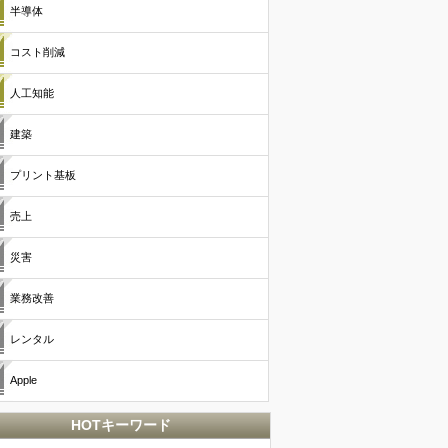
半導体
コスト削減
人工知能
建築
プリント基板
売上
災害
業務改善
レンタル
Apple
HOTキーワード