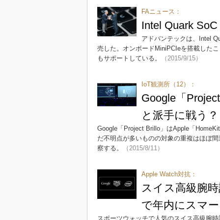
FAニュース：
Intel Quark
アドバンテックは、Intel Q
売した。オンボードMiniPCIeを搭載したことで
もサポートしている。
（2015/9/15）
IoT観測所（12）：
Google「Proje
と派手に戦う？
Google「Project Brillo」はApp
だ不明点が多いものの対象の重複はほぼ間違
察する。
（2015/8/11）
Apple Watch対抗：
スイス高級腕時計のT
で年内にスマー
スポーツウォッチで人気のスイス高級腕時計メ