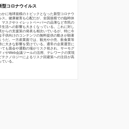
新型コロナウイルス
わかに地球規模のトピックとなった新型コロナウ
ルス。健康被害も心配だが、全国規模での臨時休
、マスクやトイレットペーパーの品薄など市民の
常生活への影響も大きくなっている。これに対し
業からの支援策の発表も相次いでいるが、特に今
は子供向けのコンテンツの無料提供の動きが顕著
ようだ。一方産業面では、観光や小売、飲食業等
特に大きな影響を受けている。通常の企業運営に
いても面会や通勤の場がリスク視され、サーモグ
フィやWeb会議ツールの活用、テレワークの実現
どテクノロジーによるリスク回避策への注目が高
っている。