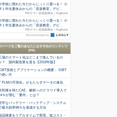
小学校に慣れた今だからじっくり選べる！ 小
学１年生夏休みからの「音楽教室」デビ...
PR(ヤマハ音楽振興会｜HugKum)
小学校に慣れた今だからじっくり選べる！ 小
学１年生夏休みからの「音楽教室」デビ...
PR(ヤマハ音楽振興会｜HugKum)
Recommended by
のページをご覧のあなたにおすすめのコンテンツ
[PR]
工場のスマート化はどこまで進んでいるの
か？ 国内製造業を巡る【2018年版】
IGBT技術とアプリケーションの概要： IGBT
の使い方
「PLMの可視化」がもたらすデータの進化
市民権を得たCAE、解析へのクラウド導入で
44％が望む「要件」とは？
堅牢なバッテリー・バックアップ・システム
で最大効率99％を達成する方法
製品検査をリアルタイムで実現、低コスト・