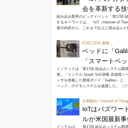
会を革新する技
組み込み業界のビッグイベント「第17回 組
するキーワードは、「IoT（Internet 
展示内容から、これまで以上に踏み込んだI
ESEC2014 速報：
ベッドに「Gal
「スマートベッ
イノテックは「第17回 組込みシステム開発技
展。「インテル Quark SoC搭載 高感
ッサを搭載した開発ボード「Galileo
ベッド」のデモシステムを披露した。
（20
企業動向／Internet of Thin
IoTはバズワ
ルが米国最新事
インテルは、「第17回 組込みシステム開発技