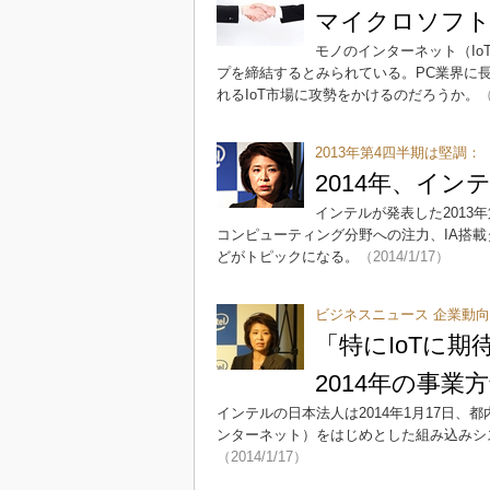
マイクロソフト
モノのインターネット（I
プを締結するとみられている。PC業界に長く君臨
れるIoT市場に攻勢をかけるのだろうか。
（
2013年第4四半期は堅調：
2014年、イ
インテルが発表した2013年
コンピューティング分野への注力、IA搭載
どがトピックになる。
（2014/1/17）
ビジネスニュース 企業動
「特にIoTに
2014年の事業
インテルの日本法人は2014年1月17日、
ンターネット）をはじめとした組み込みシ
（2014/1/17）