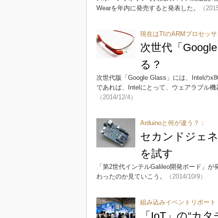
Wearを年内に発売すると発表した。
（2015
現在はTIのARMプロセッサ
次世代「Google
る？
次世代版「Google Glass」には、In
であれば、Intelにとって、ウェアラブ
（2014/12/4）
Arduinoと何が違う？：
セカンドジェネレ
を試す
「第2世代インテルGalileo開発ボード
わったのか見ていこう。
（2014/10/9）
組み込みイベントリポート【E
「IoT」の“カ