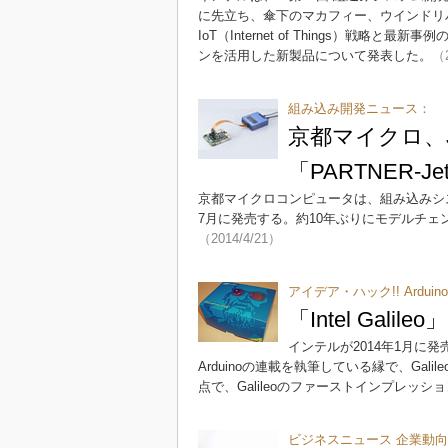
に先立ち、傘下のマカフィー、ウインドリ
IoT（Internet of Things）
ンを活用した新製品について発表した。
（2
組み込み開発ニュース：
京都マイクロ、
「PARTNER-J
京都マイクロコンピュータは、組み込みシステム
7月に発売する。約10年ぶりにモデルチ
（2014/4/21）
アイデア・ハック!! Ardu
「Intel Ga
インテルが2014年1月に発売
Arduinoの連載を執筆している縁で、Ga
点で、Galileoのファーストインプレッシ
ビジネスニュース 企業動