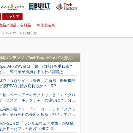
キャリア
食品／薬品／衣料品
中小製造業
▼
メルマガ
»
お知らせ
推奨コンテンツ（
TechTargetジャパン
提供）
OpenAIへの投資は「賭けに賭けを重ねるこ
と」 専門家が指摘する同社の課題と...
AIで「収益サイクル管理」に新風 医療機関
は“脱RPA”に踏み切れるか？：RP...
「セルベースアーキテクチャ」と「マイクロ
サービスアーキテクチャ」の違いは？：分...
結局何が違う？ 「ローコード」と「スクラ
ッチ」それぞれの長所と短所：押さえてお...
静かな1月に「ランサムウェア攻撃」が猛威
を振るった“2つの要因”：NCC Gr...