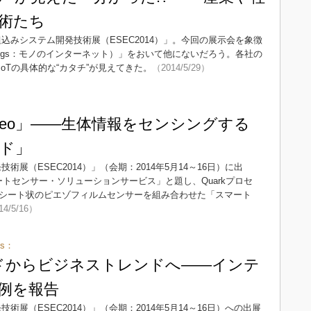
術たち
込みシステム開発技術展（ESEC2014）」。今回の展示会を象徴
of Things：モノのインターネット）」をおいて他にないだろう。各社の
oTの具体的な“カタチ”が見えてきた。
（2014/5/29）
ileo」――生体情報をセンシングする
ド」
術展（ESEC2014）」（会期：2014年5月14～16日）に出
度シートセンサー・ソリューションサービス」と題し、Quarkプロセ
」と、シート状のピエゾフィルムセンサーを組み合わせた「スマート
14/5/16）
gs：
ードからビジネストレンドへ――インテ
例を報告
術展（ESEC2014）」（会期：2014年5月14～16日）への出展