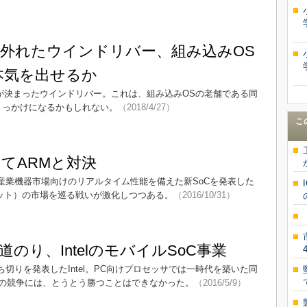
外れたウインドリバー、組み込みOS
で本気を出せるか
とが決まったウインドリバー。これは、組み込みOSの老舗である同
きっかけになるかもしれない。
（2018/4/27）
こ
巡ってARMと対決
車、産業機器市場向けのリアルタイム性能を備えた新SoCを発表した
ネット）の市場を巡る戦いが激化しつつある。
（2016/10/31）
：
のり、IntelのモバイルSoC事業
ち切りを発表したIntel。PC向けプロセッサでは一時代を築いた同
の競争には、とうとう勝つことはできなかった。
（2016/5/9）