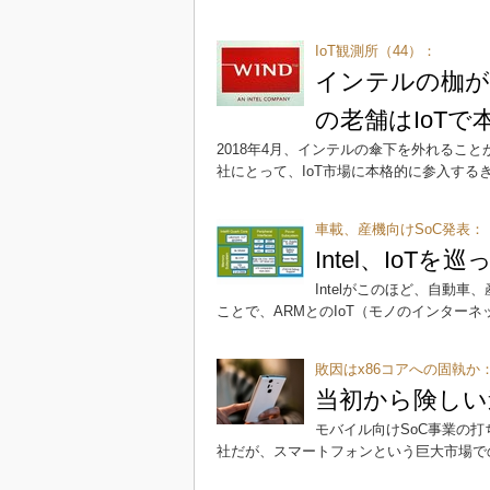
IoT観測所（44）：
インテルの枷が
の老舗はIoT
2018年4月、インテルの傘下を外れるこ
社にとって、IoT市場に本格的に参入する
車載、産機向けSoC発表：
Intel、IoTを
Intelがこのほど、自動
ことで、ARMとのIoT（モノのインター
敗因はx86コアへの固執か
当初から険しい道
モバイル向けSoC事業の打
社だが、スマートフォンという巨大市場で