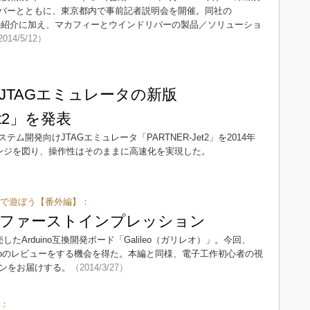
バーとともに、東京都内で事前記者説明会を開催。同社の
戦略と最新事例の紹介に加え、マカフィーとウインドリバーの製品／ソリューショ
014/5/12）
JTAGエミュレータの新版
et2」を発表
開発向けJTAGエミュレータ「PARTNER-Jet2」を2014年
ェンジを図り、操作性はそのままに高速化を実現した。
inoで遊ぼう【番外編】：
lileo」ファーストインプレッション
したArduino互換開発ボード「Galileo（ガリレオ）」。今回、
lileoのレビューをする機会を得た。本編と同様、電子工作初心者の視
ョンをお届けする。
（2014/3/27）
向：