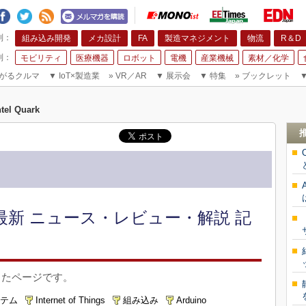
組み込み開発
メカ設計
FA
製造マネジメント
物流
R＆D
モビリティ
医療機器
ロボット
電機
産業機械
素材／化学
がるクルマ
▼
IoT×製造業
»
VR／AR
▼
展示会
▼
特集
»
ブックレット
ntel Quark
関連の最新 ニュース・レビュー・解説 記
まったページです。
テム
Internet of Things
組み込み
Arduino