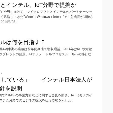
とインテル、IoT分野で提携か
oT）分野に向けて、マイクロソフトとインテルがパートナーシッ
してきた“Wintel（Windows＋Intel）”で、急成長が期待さ
2014/3/25）
ンテルは何を目指す？
第4四半期の業績は前年同期比で増収増益。2014年はIoTや知覚
タブレットの普及、14ナノメートルプロセスルールへの移行な
向：
期待している」――インテル日本法人が
方針を説明
都内で2014年の事業方針などに関する会見を開き、IoT（モノのイ
ステム分野でのビジネス拡大を狙う姿勢を示した。