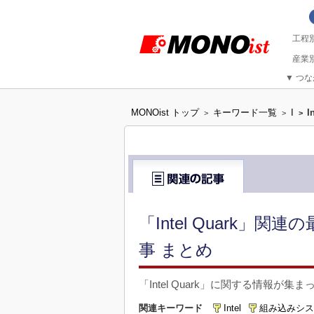
▼
つな
MONOist トップ
キーワード一覧
I
I
>
>
>
「Intel Quark」
事 まとめ
「Intel Quark」に関する情報が集
関連キーワード
Intel
組み込みシス