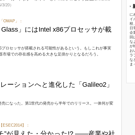
/3/20）
に
イ
「OMAP」：
校
 Glass」にはIntel x86プロセッサが載
日
企
回
な
が
telのx86プロセッサが搭載される可能性があるという。もしこれが事実
お
ル機器市場での存在感を高める大きな足掛かりとなるだろう。
ラ
な
ま
ーションへと進化した「Galileo2」
」が発売になった。第1世代の発売から半年でのリリース。一体何が変
SEC2014】：
タチ”が見えた・分かった!? ――産業や社