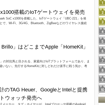
 SoC x1000搭載のIoTゲートウェイを発売
uark SoC x1000を搭載した、IoTゲートウェイ「UBC-221」を発
、Wi-Fi、3G/4G、Bluetooth、ZigBeeなどのワイヤレス接続
ct Brillo」はどこまでApple「HomeKit」
le「HomeKit」の対抗馬と目される、家庭向けIoTプラットフォームであり、ま
いない。先行するHomeKitに対しどれだけ派手に戦う気か、考
AG Heuer、GoogleとIntelと提携
トウォッチ発売へ
ーカー、タグ・ホイヤーが、Intelプロセッサ搭載のAndroid