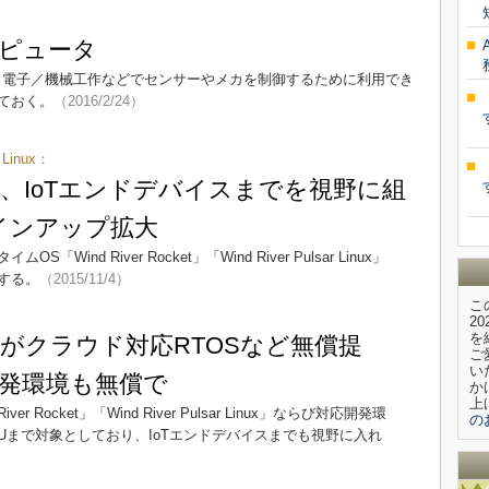
ピュータ
り、電子／機械工作などでセンサーやメカを制御するために利用でき
ておく。
（2016/2/24）
 Linux：
、IoTエンドデバイスまでを視野に組
インアップ拡大
d River Rocket」「Wind River Pulsar Linux」
する。
（2015/11/4）
こ
2
を
がクラウド対応RTOSなど無償提
ご
い
発環境も無償で
か
上
Rocket」「Wind River Pulsar Linux」ならび対応開発環
の
MCUまで対象としており、IoTエンドデバイスまでも視野に入れ