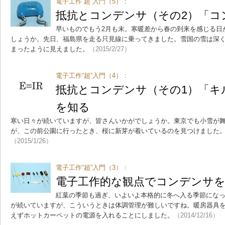
電子工作“超”入門（5）：
抵抗とコンデンサ（その2）「コ
早いものでもう2月も末。寒暖差から春の到来を感じる日
しょうか。先日、福島県を走る只見線に乗ってきました。雪国の雪は深
まったように見えました。
（2015/2/27）
電子工作“超”入門（4）：
抵抗とコンデンサ（その1）「キ
を知る
寒い日々が続いていますが、皆さんいかがでしょうか。東京でも小雪が
が、この前公園に行ったとき、桜に新芽が着いているのを見つけました
（2015/1/26）
電子工作“超”入門（3）：
電子工作的な観点でコンデンサ
紅葉の季節も過ぎ、いよいよ本格的に冬へ入る季節にな
が続いていますが、こういうときは体調管理が難しいですね。暖房器具
えずホットカーペットの電源を入れることにしました。
（2014/12/16）