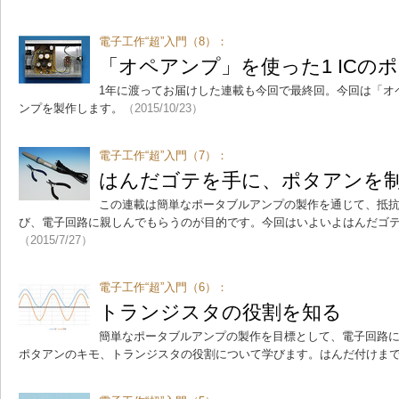
電子工作“超”入門（8）：
「オペアンプ」を使った1 ICの
1年に渡ってお届けした連載も今回で最終回。今回は「オ
ンプを製作します。
（2015/10/23）
電子工作“超”入門（7）：
はんだゴテを手に、ポタアンを
この連載は簡単なポータブルアンプの製作を通じて、抵
び、電子回路に親しんでもらうのが目的です。今回はいよいよはんだゴ
（2015/7/27）
電子工作“超”入門（6）：
トランジスタの役割を知る
簡単なポータブルアンプの製作を目標として、電子回路
ポタアンのキモ、トランジスタの役割について学びます。はんだ付けま