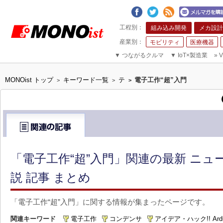
組み込み開発
メカ設計
モビリティ
医療機器
▼
つながるクルマ
▼
IoT×製造業
»
V
MONOist トップ
キーワード一覧
テ
電子工作“超”入門
>
>
>
「電子工作“超”入門」関連の最新 ニ
説 記事 まとめ
「電子工作“超”入門」に関する情報が集まったページです。
関連キーワード
電子工作
コンデンサ
アイデア・ハック!! Ard