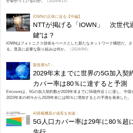
が挙がっているのか。
（2024/9/13）
IOWNの正体に迫る【中編】
NTTが掲げる「IOWN」 次世代
鍵”は？
IOWNはフォトニクス技術をベースとした新たなネットワーク構想だ。
る。普及に必要な取り組みは何か。
（2024/9/6）
製造業IoT：
2029年末までに世界の5G加入契
カバー率は80％に達すると予測
Ericssonは、5Gの加入契約数が2029年末までに56億件近くに達し、
2023年末の40％から2029年末には80％に増加するとの予測を発表した。
AI搭載機器が成長を加速：
5G人口カバー率は29年に80％
先行