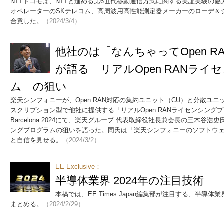
NTTドコモは、NTTと進める第6世代移動通信方式に関する実証実験の
オペレーターのSKテレコム、高周波用高性能測定器メーカーのローデ＆
合意した。
（2024/3/4）
他社のは「なんちゃってOpen R
が語る「リアルOpen RANラ
ム」の狙い
楽天シンフォニーが、Open RAN対応の集約ユニット（CU）と分散ユ
スクリプション型で他社に提供する「リアルOpen RANライセンシング
Barcelona 2024にて、楽天グループ 代表取締役社長兼会長の三木谷浩史
ングプログラムの狙いを語った。同氏は「楽天シンフォニーのソフトウ
と自信を見せる。
（2024/3/2）
EE Exclusive：
半導体業界 2024年の注目技術
本稿では、EE Times Japan編集部が注目する、半導体
まとめる。
（2024/2/29）