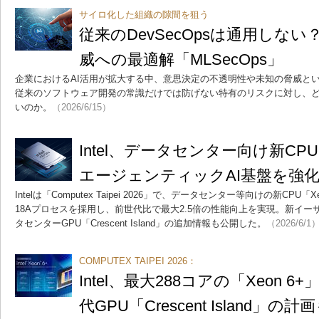
サイロ化した組織の隙間を狙う
従来のDevSecOpsは通用しない
威への最適解「MLSecOps」
企業におけるAI活用が拡大する中、意思決定の不透明性や未知の脅威と
従来のソフトウェア開発の常識だけでは防げない特有のリスクに対し、
いのか。
（2026/6/15）
Intel、データセンター向け新CPU
エージェンティックAI基盤を強
Intelは「Computex Taipei 2026」で、データセンター等向けの新CPU「
18Aプロセスを採用し、前世代比で最大2.5倍の性能向上を実現。新イ
タセンターGPU「Crescent Island」の追加情報も公開した。
（2026/6/1
COMPUTEX TAIPEI 2026：
Intel、最大288コアの「Xeon 
代GPU「Crescent Island」の計