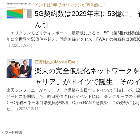
インドは1年でカバレッジが95％超に：
5G契約数は2029年末に53億に
ん引
「エリクソンモビリティレポート」最新版によると、5G（第5世代移動通
年に全世界で53億件を超え、固定無線アクセス（FWA）の接続数は3億3
（2023/12/26）
石野純也のMobile Eye：
楽天の完全仮想化ネットワークを
ャリア」がドイツで誕生 その
楽天シンフォニーがネットワーク構築を支援するドイツの「1&1」が、1
サービスを開始した。同日開催されたイベントには、楽天グループの会
CEOを務める三木谷浩史氏が登壇。Open RANの意義や、この分野に
た。
（2023/12/11）