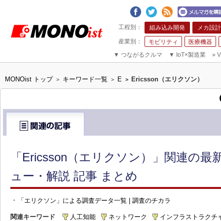
組み込み開発
メカ設計
モビリティ
医療機器
▼
つながるクルマ
▼
IoT×製造業
»
V
MONOist トップ
キーワード一覧
E
Ericsson（エリクソン）
>
>
>
「Ericsson（エリクソン）」関連の
ュー・解説 記事 まとめ
・
「エリクソン」による調査データ一覧 | 調査のチカラ
関連キーワード
人工知能
ネットワーク
インフラストラクチ