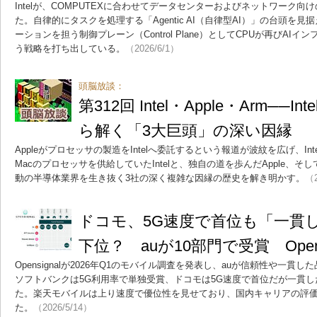
Intelが、COMPUTEXに合わせてデータセンターおよびネットワーク
た。自律的にタスクを処理する「Agentic AI（自律型AI）」の台頭を
ーションを担う制御プレーン（Control Plane）としてCPUが再びAI
う戦略を打ち出している。
（2026/6/1）
頭脳放談：
第312回 Intel・Apple・Arm──
ら解く「3大巨頭」の深い因縁
Appleがプロセッサの製造をIntelへ委託するという報道が波紋を広げ、I
Macのプロセッサを供給していたIntelと、独自の道を歩んだApple、そ
動の半導体業界を生き抜く3社の深く複雑な因縁の歴史を解き明かす。
（2
ドコモ、5G速度で首位も「一貫
下位？ auが10部門で受賞 Opens
Opensignalが2026年Q1のモバイル調査を発表し、auが信頼性や一貫
ソフトバンクは5G利用率で単独受賞、ドコモは5G速度で首位だが一貫
た。楽天モバイルは上り速度で優位性を見せており、国内キャリアの評
た。
（2026/5/14）