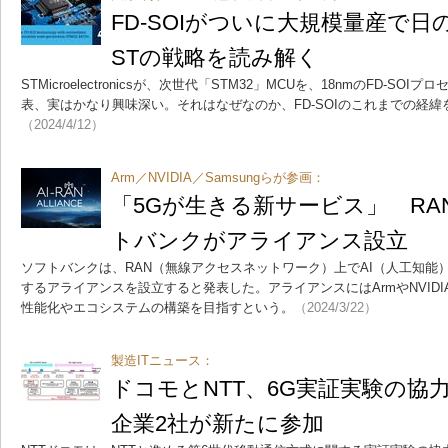
FD-SOIがついに大規模量産で
STの戦略を読み解く
STMicroelectronicsが、次世代「STM32」MCUを、18nmのFD-
表、実はかなり興味深い。それはなぜなのか、FD-SOIのこれまでの経
（2024/4/12）
Arm／NVIDIA／Samsungらが参画：
「5Gが生きる新サービス」 RA
トバンクがアライアンス設立
ソフトバンクは、RAN（無線アクセスネットワーク）上でAI（人工知能）
するアライアンスを設立すると発表した。アライアンスにはArmやNVIDIA
性能化やエコシステムの構築を目指すという。
（2024/3/22）
製造ITニュース：
ドコモとNTT、6G実証実験の協
企業2社が新たに参加