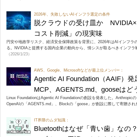
2026年、失敗しないAIインフラ選定の条件
脱クラウドの受け皿か NVIDIA
コスト削減」の現実味
円安や地政学リスク、経済安全保障政策を背景に、2026年はAIインフ
る。NVIDIAと提携する国内企業の動向から、情シスが取るべきインフ
（2026/1/23）
AWS、Google、Microsoftなどが最上位メンバー：
Agentic AI Foundation（AA
MCP、AGENTS.md、goose
Linux FoundationはAgentic AI Foundationの創設を発表した。Anthropicの「
OpenAIの「AGENTS.md」、Blockの「goose」が創設に際して寄贈さ
IT界隈のムダ知識：
Bluetoothはなぜ「青い歯」なの