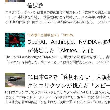
信課題
エリクソン・ジャパンは世界の移動通信市場のトレンドに関する調査報
ート」日本語版を公開し、世界動向などを説明した。2026年第1四半期（2
る5G契約件数は31億件で、モバイル契約全体の3分の1になる。
（2026/7
OSS修正と開示も担う「Akrites」
OpenAI、Anthropic、NVIDIAも参加 
が発足した「Akrites」とは
The Linux Foundationは2026年6月25日、重要OSSの脆弱性を
「Akrites」を発表した。情シスにとっては何が関係あるのか。
（2026/7/
F1日本GPで「途切れない」大
クとエリクソンが挑んだ「スピ
F1日本グランプリでソフトバンクとエリクソンが5G SAとミリ波を用
となる5つのネットワークスライスを同時運用し、混雑下でも決済端末の
上り速度を最大14倍超に引き上げた、次世代通信インフラの「正解」を