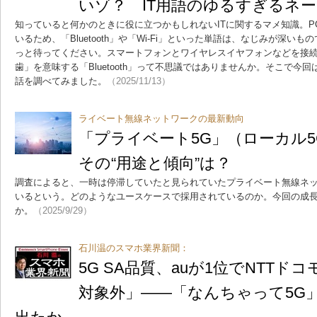
いゾ？ IT用語のゆるすぎるネ
知っていると何かのときに役に立つかもしれないITに関するマメ知識。
いるため、「Bluetooth」や「Wi-Fi」といった単語は、なじみが深
っと待ってください。スマートフォンとワイヤレスイヤフォンなどを接
歯」を意味する「Bluetooth」って不思議ではありませんか。そこで今
話を調べてみました。
（2025/11/13）
ライベート無線ネットワークの最新動向
「プライベート5G」（ローカル
その“用途と傾向”は？
調査によると、一時は停滞していたと見られていたプライベート無線ネ
いるという。どのようなユースケースで採用されているのか。今回の成
か。
（2025/9/29）
石川温のスマホ業界新聞：
5G SA品質、auが1位でNTT
対象外」――「なんちゃって5G