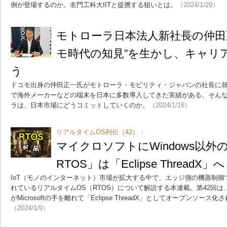
例が登場するのか。名門工科大IITと提携する狙いとは。
（2024/1/29）
モトローラ日本法人新社長の仲田
モ時代の知見”を生かし、キャリ
う
ドコモ出身の仲田正一氏がモトローラ・モビリティ・ジャパンの社長に
で海外メーカーなどの端末を日本に多数導入してきた実績がある。そん
ラは、日本市場にどうコミットしていくのか。
（2024/1/16）
リアルタイムOS列伝（42）：
マイクロソフトにWindows以外の
RTOS」は「Eclipse ThreadX」へ
IoT（モノのインターネット）市場が拡大する中で、エッジ側の機器制
れているリアルタイムOS（RTOS）について解説する本連載。第42回は、第
がMicrosoftの手を離れて「Eclipse ThreadX」としてオープンソー
（2024/1/9）