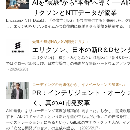
AIを“実験”から“本番”へ導く──
リクソンとNTTデータが協業
EricssonとNTT Dataは、「企業向け5G」を共同提供すると発表し
し、エッジAIをリアルタイムかつ自律的に稼働させる基盤を構築する。
（
先進の無線HW／SW開発に注力：
エリクソン、日本の新R＆Dセン
エリクソンは、横浜・みなとみらい21地区に「新R＆D
ではグローバルおよび、日本市場向けの先進的な無線ハードウェア／ソ
（2026/2/20）
コーディングの高速化から、イノベーションの加速へ：
PR：
インテリジェント・オーケ
く、真のAI開発変革
AIの進化によりコーディング速度は飛躍的に高まった。しかし、開発現場
する「AIパラドックス」という新たな壁が立ちはだかる。この停滞を打
ーケストレーション」にあるという。GitLabのマナヴ・クラナ氏が、
の「次なる開発プロセス」の全貌を語る。
（2026/2/17）