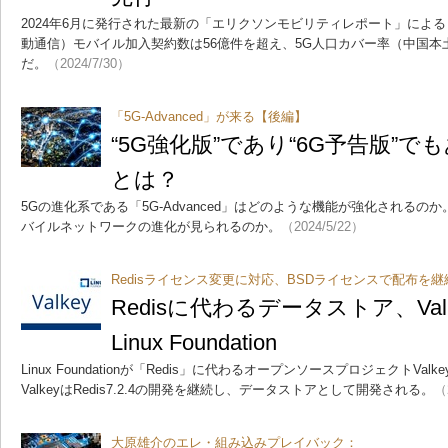
2024年6月に発行された最新の「エリクソンモビリティレポート」によると
動通信）モバイル加入契約数は56億件を超え、5G人口カバー率（中国本
だ。
（2024/7/30）
「5G-Advanced」が来る【後編】
“5G強化版”であり“6G予告版”で
とは？
5Gの進化系である「5G-Advanced」はどのような機能が強化されるの
バイルネットワークの進化が見られるのか。
（2024/5/22）
Redisライセンス変更に対応、BSDライセンスで配布を継
Redisに代わるデータストア、Va
Linux Foundation
Linux Foundationが「Redis」に代わるオープンソースプロジェクトV
ValkeyはRedis7.2.4の開発を継続し、データストアとして開発される。
（
大原雄介のエレ・組み込みプレイバック：