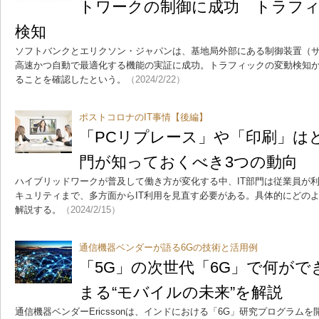
トワークの制御に成功 トラフ
検知
ソフトバンクとエリクソン・ジャパンは、基地局外部にある制御装置（サ
高速かつ自動で最適化する機能の実証に成功。トラフィックの変動検知か
ることを確認したという。
（2024/2/22）
ポストコロナのIT事情【後編】
「PCリプレース」や「印刷」はど
門が知っておくべき3つの動向
ハイブリッドワークが普及して働き方が変化する中、IT部門は従業員が
キュリティまで、多方面からIT利用を見直す必要がある。具体的にどの
解説する。
（2024/2/15）
通信機器ベンダーが語る6Gの技術と活用例
「5G」の次世代「6G」で何が
まる“モバイルの未来”を解説
通信機器ベンダーEricssonは、インドにおける「6G」研究プログラム