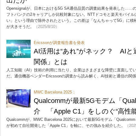
出たか
Opensignalが、日本における5G SA通信品質の調査結果を発表した…
フトバンクの2キャリアしか比較対象にない。NTTドコモと楽天モバイルは
い」という理由で除外されたという。この差は「なんちゃって5G」に積
が大きそうだ。
（2025/8/10）
Ericssonが調査報告書を発表
AI活用は“あれ”がネック？ AI
関係」とは
人工知能（AI）技術の利用に当たり、企業はさまざまな障壁に直面して
だ。通信機器ベンダーEricssonの調査から読み解く、AI技術と通信の関
MWC Barcelona 2025：
Qualcommが最新5Gモデム「Qual
介 「Apple C1」をしのぐ“高
Qualcommが、MWC Barcelona 2025において最新5Gモデム「Qualco
が初めて自社開発した「Apple C1」を軸に、その強みを紹介した。
（202