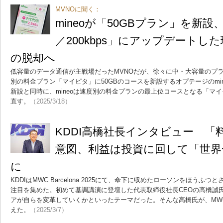
MVNOに聞く：
mineoが「50GBプラン」を新設
／200kbps」にアップデートし
の脱却へ
低容量のデータ通信が主戦場だったMVNOだが、徐々に中・大容量のプ
別の料金プラン「マイピタ」に50GBのコースを新設するオプテージのmin
新設と同時に、mineoは速度別の料金プランの最上位コースとなる「マ
直す。
（2025/3/18）
KDDI高橋社長インタビュー 「
意図、利益は投資に回して「世界
に
KDDIはMWC Barcelona 2025にて、傘下に収めたローソンをほう
注目を集めた。初めて基調講演に登壇した代表取締役社長CEOの高橋誠
アが自らを変革していくかといったテーマだった。そんな高橋氏が、MW
えた。
（2025/3/7）