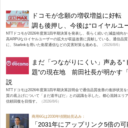
ドコモが念願の増収増益に好転 
調も後押し、今後は“ロイヤルユ
NTTドコモが2026年度第1四半期決算を発表し、長らく続いた減益傾向
高ARPUなロイヤルユーザーの拡大が収益改善に貢献している。通信品
に、Starlinkを用いた衛星通信などの災害対策も進める。
（2026/8/6）
まだ「つながりにくい」声ある“
題”の現在地 前田社長が明かす
説
NTTドコモは2026年度第1四半期決算説明会で通信品質改善の進捗状況
質の底上げについて「まだ道半ばだ」との認識を示した。都心混雑エリ
信頼回復を目指す。
（2026/8/6）
商用6Gは2030年頃開始見込み：
「2031年にアップリンク5倍の可