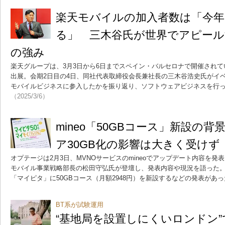
楽天モバイルの加入者数は「今年、
る」 三木谷氏が世界でアピー
の強み
楽天グループは、3月3日から6日までスペイン・バルセロナで開催されている「MW
出展。会期2日目の4日、同社代表取締役会長兼社長の三木谷浩史氏がイ
モバイルビジネスに参入したかを振り返り、ソフトウェアビジネスを行
（2025/3/6）
mineo「50GBコース」新設の
ア30GB化の影響は大きく受けず
オプテージは2月3日、MVNOサービスのmineoでアップデート内容を
モバイル事業戦略部長の松田守弘氏が登壇し、発表内容や現況を語った
「マイピタ」に50GBコース（月額2948円）を新設するなどの発表があ
BT系が試験運用
“基地局を設置しにくいロンドン