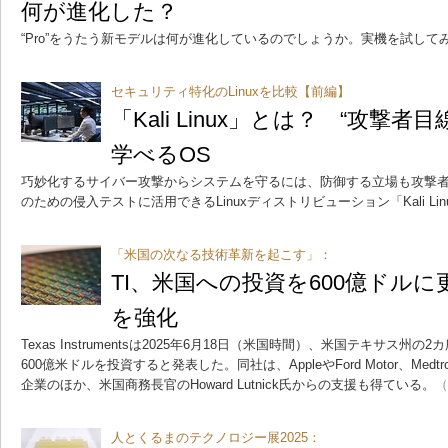
何が進化した？
“Pro”をうたう新モデルは何が進化しているのでしょうか。実機を試して
セキュリティ特化のLinuxを比較【前編】
「Kali Linux」とは？ “攻撃
学べるOS
巧妙化するサイバー攻撃からシステムを守るには、防御する立場も攻撃
のための侵入テストに活用できるLinuxディストリビューション「Kali Lin
「米国の次なる技術革新を起こす」：
TI、米国への投資を600億ドルに
を強化
Texas Instrumentsは2025年6月18日（米国時間）、米国テキサス
600億米ドルを投資すると発表した。同社は、AppleやFord Motor、Medtro
企業のほか、米国商務長官のHoward Lutnick氏からの支援も得ている。
（
人とくるまのテクノロジー展2025：