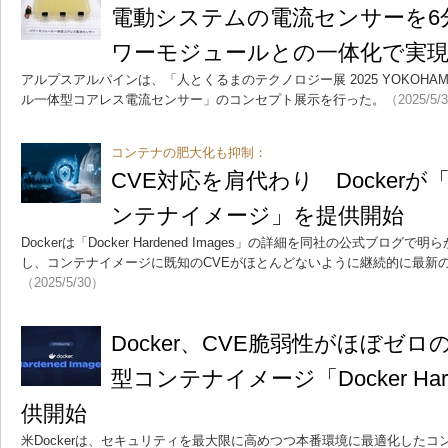
電動システムの電流センサーを6
ワーモジュールとの一体化で実
アルプスアルパインは、「人とくるまのテクノロジー展 2025 YOKOH
ル一体型コアレス電流センサー」のコンセプト展示を行った。
（2025/5/
コンテナの肥大化も抑制：
CVE対応を肩代わり Docker
ンテナイメージ」を提供開始
Dockerは「Docker Hardened Images」の詳細を同社の公式ブログで
し、コンテナイメージに既知のCVEがほとんどないように継続的に最新
（2025/5/30）
Docker、CVE脆弱性がほぼゼ
型コンテナイメージ「Docker Harde
供開始
米Dockerは、セキュリティを最大限に高めつつ本番環境に最適化したコンテナイ