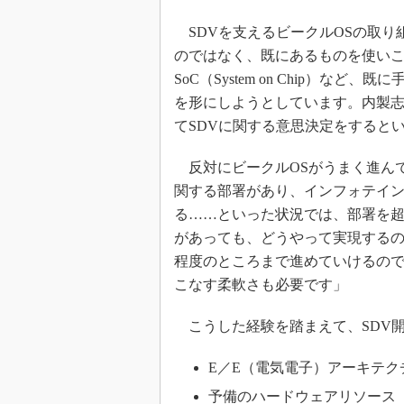
SDVを支えるビークルOSの取り
のではなく、既にあるものを使い
SoC（System on Chip）
を形にしようとしています。内製志
てSDVに関する意思決定をすると
反対にビークルOSがうまく進ん
関する部署があり、インフォテイン
る……といった状況では、部署を
があっても、どうやって実現する
程度のところまで進めていけるの
こなす柔軟さも必要です」
こうした経験を踏まえて、SDV
E／E（電気電子）アーキテク
予備のハードウェアリソース