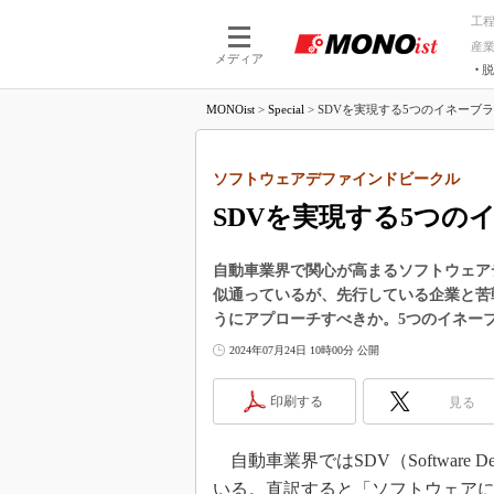
工
産
メディア
脱
つながる技術
AI×技術
MONOist
>
Special
>
SDVを実現する5つのイネーブラ
つながる工場
AI×設備
つながるサービ
Physical
ソフトウェアデファインドビークル
SDVを実現する5つ
自動車業界で関心が高まるソフトウェア
似通っているが、先行している企業と苦
うにアプローチすべきか。5つのイネー
2024年07月24日 10時00分 公開
印刷する
見る
自動車業界ではSDV（Software D
いる。直訳すると「ソフトウェア