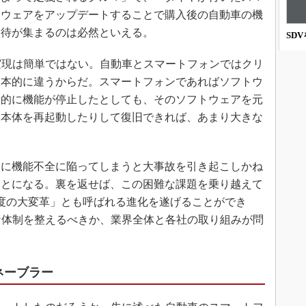
3Dプリンタ
産業オープンネット展
トウェアをアップデートすることで購入後の自動車の機
デジタルツインとCAE
期待が集まるのは必然といえる。
SD
S＆OP
実現は簡単ではない。自動車とスマートフォンではクリ
インダストリー4.0
根本的に違うからだ。スマートフォンであればソフトウ
イノベーション
時的に機能が停止したとしても、そのソフトウェアを元
製造業ビッグデータ
り本体を再起動したりして復旧できれば、あまり大きな
メイドインジャパン
植物工場
に機能不全に陥ってしまうと大事故を引き起こしかね
知財マネジメント
ことになる。裏を返せば、この困難な課題を乗り越えて
海外生産
一度の大変革」とも呼ばれる進化を遂げることができ
グローバル設計・開発
な体制を整えるべきか、業界全体と各社の取り組みが問
制御セキュリティ
新型コロナへの対応
ネーブラー