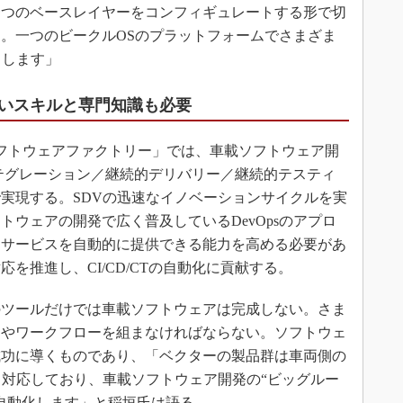
一つのベースレイヤーをコンフィギュレートする形で切
。一つのビークルOSのプラットフォームでさまざま
トします」
いスキルと専門知識も必要
フトウェアファクトリー」では、車載ソフトウェア開
インテグレーション／継続的デリバリー／継続的テスティ
実現する。SDVの迅速なイノベーションサイクルを実
ウェアの開発で広く普及しているDevOpsのアプロ
とサービスを自動的に提供できる能力を高める必要があ
を推進し、CI/CD/CTの自動化に貢献する。
ツールだけでは車載ソフトウェアは完成しない。さま
スやワークフローを組まなければならない。ソフトウェ
成功に導くものであり、「ベクターの製品群は車両側の
も対応しており、車載ソフトウェア開発の“ビッグルー
自動化します」と稲垣氏は語る。