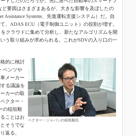
タートしたのだろうか。先に述べた自動車のスマートフ
など要因はさまざまあるが、大きな影響を及ぼしたの
er Assistance Systems、先進運転支援システム）だ。自
、ADAS ECU（電子制御ユニット）の役割が増す。
ータをクラウドに集めて分析し、新たなアルゴリズムを開
いう取り組みが求められる。これがSDVの入り口の一
格的に検討
・ベンツや
動車メーカー
関する議論を
メーカーの取
。ベクター・
ーの稲垣毅
えることはお
ベクター・ジャパンの稲垣毅氏
社とそうでな
振り返る。