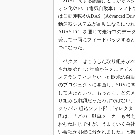
SDVに関する議論はどこからス
ォン化やEV（電気自動車）シフト
は自動運転やADAS（Advanced Driv
動運転システムが高度になるにつれて
ADAS ECUを通じて走行中のデ
発して車両にフィードバックすると
つになった。
ベクターはこうした取り組みが本
され始めた4､5年前からメルセデス
ステランティスといった欧米の自
のプロジェクトに参画し、SDVに
してきたという。もっとも、どの
り組みも順調だったわけではない
ジャパン 組込ソフト部 ディレクタ
氏は、「どの自動車メーカーも考
おむね同じですが、うまくいく会
い会社が明確に分かれました」と