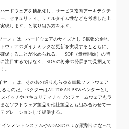
ハードウェアを抽象化し、サービス指向アーキテクチ
ィー、セキュリティ、リアルタイム性などを考慮した上
を実現します」と取り組み方を示す。
ソース」は、ハードウェアのサイズとして拡張の余地
フトウェアのダイナミックな更新を実現するとともに、
確保することが求められる。「SOP（量産開始）の時
けに注目するではなく、SDVの将来の発展まで見据えて
説く。
イヤー」は、その名の通りあらゆる車載ソフトウェア
るものだ。ベクターはAUTOSAR BSWベンダーとし
トスイッチやセキュリティチップのファームウェアもラ
ざまなソフトウェア製品を他社製品とも組み合わせて一
ンテグレーションして提供する。
インメントシステムやADASのECUが縦割りになって