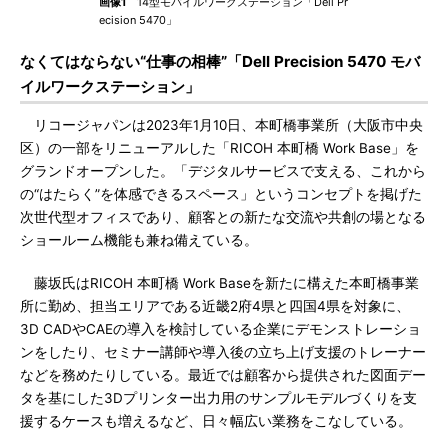
画像1
14型モバイルワークステーション「Dell Pr
ecision 5470」
なくてはならない“仕事の相棒”「Dell Precision 5470 モバ
イルワークステーション」
リコージャパンは2023年1月10日、本町橋事業所（大阪市中央
区）の一部をリニューアルした「RICOH 本町橋 Work Base」を
グランドオープンした。「デジタルサービスで支える、これから
の“はたらく”を体感できるスペース」というコンセプトを掲げた
次世代型オフィスであり、顧客との新たな交流や共創の場となる
ショールーム機能も兼ね備えている。
藤坂氏はRICOH 本町橋 Work Baseを新たに構えた本町橋事業
所に勤め、担当エリアである近畿2府4県と四国4県を対象に、
3D CADやCAEの導入を検討している企業にデモンストレーショ
ンをしたり、セミナー講師や導入後の立ち上げ支援のトレーナー
などを務めたりしている。最近では顧客から提供された図面デー
タを基にした3Dプリンター出力用のサンプルモデルづくりを支
援するケースも増えるなど、日々幅広い業務をこなしている。