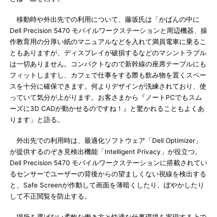
移動時や外出先での利用について、藤坂氏は「かばんの中に
Dell Precision 5470 モバイルワークステーションと周辺機器、操
作教育用の分厚い紙のマニュアルなどを入れて満員電車に乗るこ
ともありますが、ディスプレイが破損するなどのマシントラブル
は一切ありません。コンパクトなので新幹線の座席テーブルにも
フィットしますし、カフェで仕事をする際も飲み物を置くスペー
スを十分に確保できます。何よりデザインが洗練されており、使
っていて気分が上がります。お客さまから『ノートPCでもスム
ーズに3D CADが動かせるのですね！』と驚かれることもよくあ
ります」と語る。
外出先での利用時は、最適化ソフトウェア「Dell Optimizer」
が提供するのぞき見検出機能「Intelligent Privacy」が役立つ。
Dell Precision 5470 モバイルワークステーションに搭載されてい
るセンサーでユーザーの背後からの望ましくない視線を検出する
と、Safe Screenが作動して画面を薄暗くしたり、ぼやかしたり
して不正閲覧を防止する。