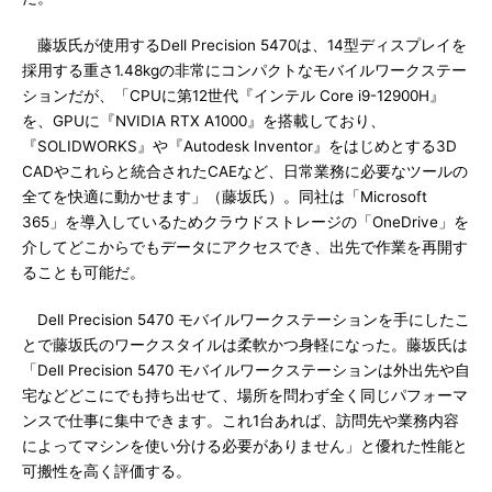
藤坂氏が使用するDell Precision 5470は、14型ディスプレイを
採用する重さ1.48kgの非常にコンパクトなモバイルワークステー
ションだが、「CPUに第12世代『インテル Core i9-12900H』
を、GPUに『NVIDIA RTX A1000』を搭載しており、
『SOLIDWORKS』や『Autodesk Inventor』をはじめとする3D
CADやこれらと統合されたCAEなど、日常業務に必要なツールの
全てを快適に動かせます」（藤坂氏）。同社は「Microsoft
365」を導入しているためクラウドストレージの「OneDrive」を
介してどこからでもデータにアクセスでき、出先で作業を再開す
ることも可能だ。
Dell Precision 5470 モバイルワークステーションを手にしたこ
とで藤坂氏のワークスタイルは柔軟かつ身軽になった。藤坂氏は
「Dell Precision 5470 モバイルワークステーションは外出先や自
宅などどこにでも持ち出せて、場所を問わず全く同じパフォーマ
ンスで仕事に集中できます。これ1台あれば、訪問先や業務内容
によってマシンを使い分ける必要がありません」と優れた性能と
可搬性を高く評価する。