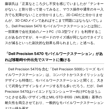
藤坂氏は「正直なところ少し不安を感じていましたが『テンキー
がない』と割り切って使ってみると、マウス操作や通常のキー入
力でも支障がないことが分かりました。2D CADだと分かりませ
んが、3D CADメインであればそこまで問題にはならないでしょ
う。Dell Precision 5470 モバイルワークステーションとは別に、
一部業務で会社支給のノートPC（13.3型ワイド）を利用するこ
とがあるのですが、キーボードのサイズ感が同じなのでタイプミ
スが減るといった副次的な効果も得られました」と述べる。
「Dell Precision 5470 モバイルワークステーション」があ
れば移動時や外出先でスマートに働ける
Dell Precision 5470を含む「Dell Precision 5000シリーズ モバ
イルワークステーション」は、コンパクトかつスタイリッシュな
デザインも特徴だ。モバイルワークステーションと聞くと、大き
くて武骨なデザインをイメージする方も多いだろう。だが、Dell
Precision 5470はハイエンドなコンシューマー向けPCをほうふ
つとさせる高いデザイン性とMIL-STD-810G（MIL規格）基準の
耐久性を両立させており、一般的なモバイルワークステーション
とは一線を画す。