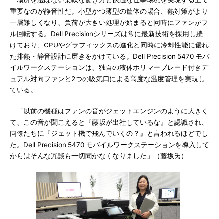
場所を選ばない柔軟な働き方と快適な仕事環境を実現する上で
重要なのが静音性だ。小型かつ薄型の筐体の場合、熱対策がより
一層難しくなり、負荷が大きい処理が始まると同時にファンがフ
ル回転する。Dell Precisionシリーズは常に最新技術を採用し続
けており、CPUやグラフィックスの進化と同時に冷却性能に優れ
た排熱・静音設計に磨きをかけている。Dell Precision 5470 モバ
イルワークステーションは、独自の液体ポリマーブレード付きデ
ュアル対向ファンと2つの吸気口による高度な温度管理を実現し
ている。
「以前の機種はファンの音がジェットエンジンのように大きく
て、この音が聞こえると『藤坂が出社しているな』と認識され、
同僚たちに『ジェット機で飛んでいくの？』と言われるほどでし
た。Dell Precision 5470 モバイルワークステーションを導入して
からはそんな冗談も一切聞かなくなりました」（藤坂氏）