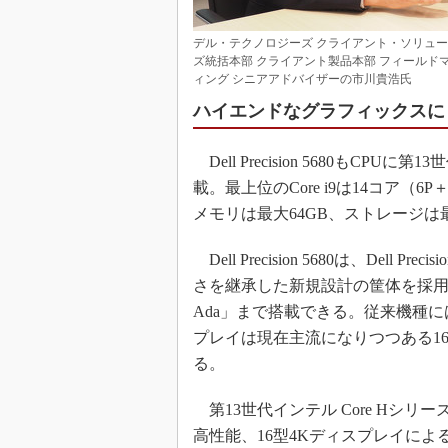
デル・テクノロジーズ クライアント・ソリュ
ズ統括本部 クライアント製品本部 フィールド
ィング シニアアドバイザーの市川貴浩氏
ハイエンドなグラフィックスにも対応する
Dell Precision 5680もCP
載。最上位のCore i9は14コア
メモリは最大64GB、ストレージは
Dell Precision 5680は、Del
さを継承した新規設計の筐体を採用し、
Ada」まで搭載できる。従来機種に
プレイは現在主流になりつつある16型
る。
第13世代インテル Core Hシリーズ（
高性能、16型4Kディスプレイに