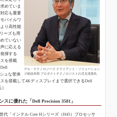
を求めていま
の対応も重要
たモバイルワ
。より高性能
00シリーズも用
求めていない
た声に応える
を発揮する
クスを搭載
ll
デル・テクノロジーズ クライアント・ソリューション
イリッシュな筐体
ズ統括本部 プロダクトテクノロジストの児玉清美氏
スを搭載して4Kディスプレイまで選択できるDell
玉氏）
た「Dell Precision 3581」
Uに第13世代「インテル Core Hシリーズ（H45）プロセッサ