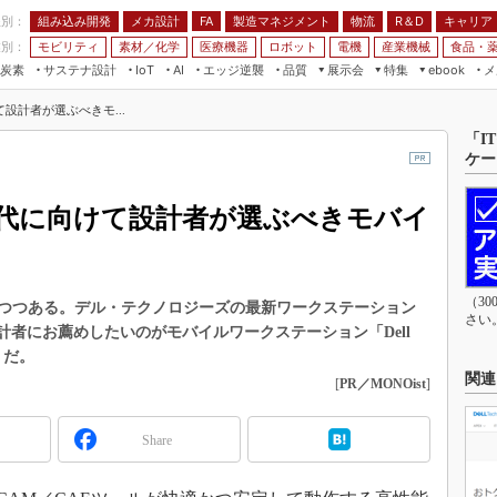
程別：
組み込み開発
メカ設計
製造マネジメント
物流
R＆D
キャリア
FA
業別：
モビリティ
素材／化学
医療機器
ロボット
電機
産業機械
食品・
炭素
サステナ設計
エッジ逆襲
品質
展示会
特集
メ
IoT
AI
ebook
伝承
組み込み開発
CEATEC
読者調査まとめ
編集後記
設計者が選ぶべきモ...
JIMTOF
保全
メカ設計
つながるクルマ
「I
ケー
組込み/エッジ コンピューティング
ス
 AI
製造マネジメント
5G
展＆IoT/5Gソリューション展
VR／AR
FA
代に向けて設計者が選ぶべきモバイ
IIFES
モビリティ
フィールドサービス
国際ロボット展
素材／化学
FPGA
ジャパンモビリティショー
組み込み画像技術
（3
つつある。デル・テクノロジーズの最新ワークステーション
TECHNO-FRONTIER
さい
で特に設計者にお薦めしたいのがモバイルワークステーション「Dell
組み込みモデリング
人テク展
80」だ。
Windows Embedded
関連
スマート工場EXPO
[
PR／MONOist
]
車載ソフト開発
EdgeTech+
ISO26262
Share
日本ものづくりワールド
無償設計ツール
AUTOMOTIVE WORLD