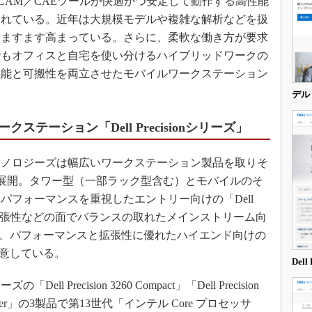
CAM／CAEツールが快適かつ安定して動作する高性能
3Dプリンタ
産業オープンネット展
られている。近年は大規模モデルや複雑な解析などを扱
デジタルツインとCAE
はますます高まっている。さらに、柔軟な働き方が要求
S＆OP
でもオフィスと自宅を使い分けるハイブリッドワークの
インダストリー4.0
性能と可搬性を両立させたモバイルワークステーション
イノベーション
デル
製造業ビッグデータ
テーション「Dell Precisionシリーズ」
メイドインジャパン
植物工場
ノロジーズは幅広いワークステーション製品を取りそ
知財マネジメント
リーズ」を展開。タワー型（一部ラック型含む）とモバイルのそ
パフォーマンスを重視したエントリー向けの「Dell
海外生産
、性能や拡張性などの面でバランスの取れたメインストリーム向
グローバル設計・開発
00シリーズ」、パフォーマンスと拡張性に優れたハイエンド向けの
制御セキュリティ
」を用意している。
Del
新型コロナへの対応
Precision 3260 Compact」「Dell Precision
3660 Tower」の3製品で第13世代「インテル Core プロセッサ