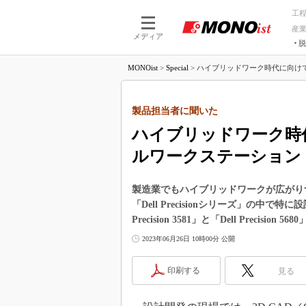
工
産
メディア
脱
つながる技術
AI×技術
MONOist
>
Special
>
ハイブリッドワーク時代に向けて
つながる工場
AI×設備
つながるサービ
Physical
製品担当者に聞いた
ハイブリッドワーク時
ルワークステーション
製造業でもハイブリッドワークが広がり
「Dell Precisionシリーズ」の中
Precision 3581」と「Dell Precision 56
2023年06月26日 10時00分 公開
印刷する
見る