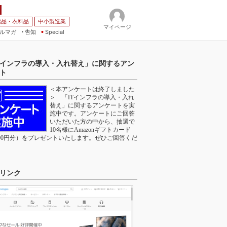
薬品・衣料品
中小製造業
マイページ
ルマガ
告知
Special
Tインフラの導入・入れ替え」に関するアン
ト
＜本アンケートは終了しました
＞ 「ITインフラの導入・入れ
替え」に関するアンケートを実
施中です。アンケートにご回答
いただいた方の中から、抽選で
10名様にAmazonギフトカード
000円分）をプレゼントいたします。ぜひご回答くだ
。
リンク