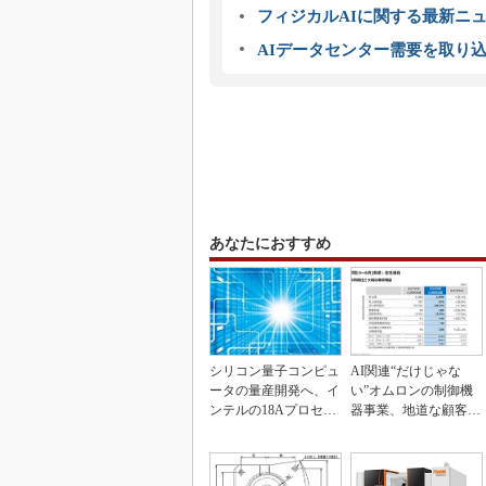
フィジカルAIに関する最新ニュー
AIデータセンター需要を取り
あなたにおすすめ
シリコン量子コンピュ
AI関連“だけじゃな
ータの量産開発へ、イ
い”オムロンの制御機
ンテルの18Aプロセス
器事業、地道な顧客基
を活用
盤強化が結実