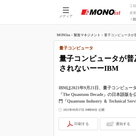
工
産
メディア
脱
つながる技術
AI×技術
MONOist
>
製造マネジメント
>
量子コンピュータが普
つながる工場
AI×設備
つながるサービ
Physical
量子コンピュータ
量子コンピュータが普
されないーーIBM
IBMは2021年9月21日、量子コンピ
「The Quantum Decade」の
門「Quantum Industry ＆ Technical
2021年09月27日 09時00分 公開
印刷する
通知する