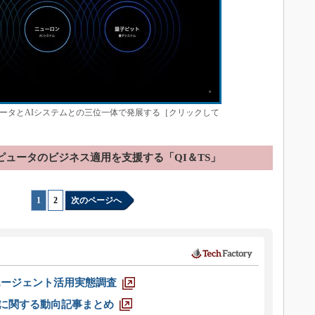
ータとAIシステムとの三位一体で発展する［クリックして
ピュータのビジネス適用を支援する「QI＆TS」
1
|
2
次のページへ
エージェント活用実態調査
O」に関する動向記事まとめ