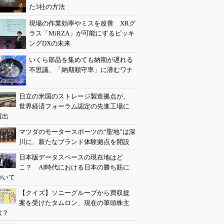
た3社の方法
現場の作業効率やミスを改善 XRグ
ラス「MiRZA」が可能にするピッキ
ングDXの未来
いくら部品を集めても納期が遅れる
不思議、「納期順守率」に潜むワナ
日立の米国のストレージ製造拠点が、
世界経済フォーラム認定の先進工場に
選出
マツダのモータースポーツの“聖地”は深
川に、新たなブランド体験拠点を開設
日本版データスペースの現在地はど
こ？ AI時代における日本の勝ち筋に
ついて
【クイズ】ソニーグループから買収提
案を受けたタムロン、現在の筆頭株主
は？