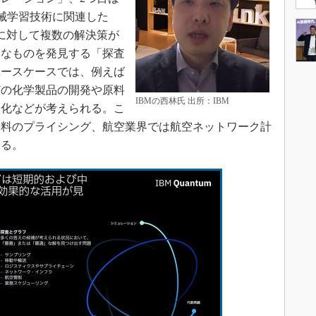
機械学習技術に関連した
に対して複数の解決策が
適なものを発見する「探査
ユースケースでは、例えば
どの化学製品の開発や原料
IBMの西林氏 出所：IBM
適化などが考えられる。こ
険料のプライシング、航空業界では航空ネットワーク計
なる。