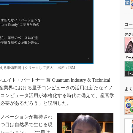
コー
デジ
「つ
える準備期間［クリックして拡大］ 出所：IBM
ートナー 兼 Quantum Industry & Technical
林泰如氏は「産業界における量子コンピュータの活用は新たなイノ
よく
子コンピュータ活用が本格化する時代に備えて、産官学
く必要があるだろう」と説明した。
ノベーションが期待され
1つ目は自然界で生じる現
レーション」、2つ目は