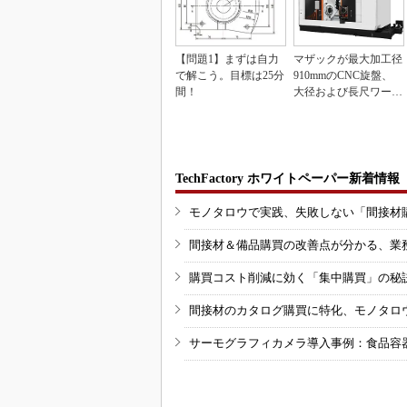
【問題1】まずは自力
マザックが最大加工径
で解こう。目標は25分
910mmのCNC旋盤、
間！
大径および長尺ワーク
向け
TechFactory ホワイトペーパー新着情報
モノタロウで実践、失敗しない「間接材
間接材＆備品購買の改善点が分かる、業
購買コスト削減に効く「集中購買」の秘
間接材のカタログ購買に特化、モノタロ
サーモグラフィカメラ導入事例：食品容