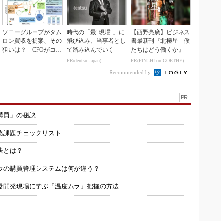
ソニーグループがタム
時代の「最"現場"」に
【西野亮廣】ビジネス
ロン買収を提案、その
飛び込み、当事者とし
書最新刊『北極星 僕
狙いは？ CFOがコメ
て踏み込んでいく
たちはどう働くか』
ント
PR(dentsu Japan)
PR(FINCHI on GOETHE)
Recommended by
PR
購買」の秘訣
務課題チェックリスト
訣とは？
ウの購買管理システムは何が違う？
器開発現場に学ぶ「温度ムラ」把握の方法