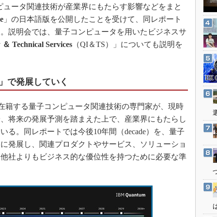
3Dプリンタ
コンピュータ関連技術が産業界にもたらす影響などをまと
産業オープンネット展
デジタルツインとCAE
e
」の日本語版を公開したことを受けて、同レポート
た。説明会では、量子コンピュータを用いたビジネスサ
S＆OP
＆ Technical Services
（QI＆TS）」についても説明を
インダストリー4.0
イノベーション
製造業ビッグデータ
」で発展していく
メイドインジャパン
は、IBMに在籍する量子コンピュータ関連技術の専門家が、現時
植物工場
や、将来の発展予測を踏まえた上で、産業界にもたらし
知財マネジメント
る。同レポートでは今後10年間（decade）を、量子
海外生産
的に発展し、関連プロダクトやサービス、ソリューショ
グローバル設計・開発
、他社よりもビジネス的な優位性を持つために必要な準
制御セキュリティ
新型コロナへの対応