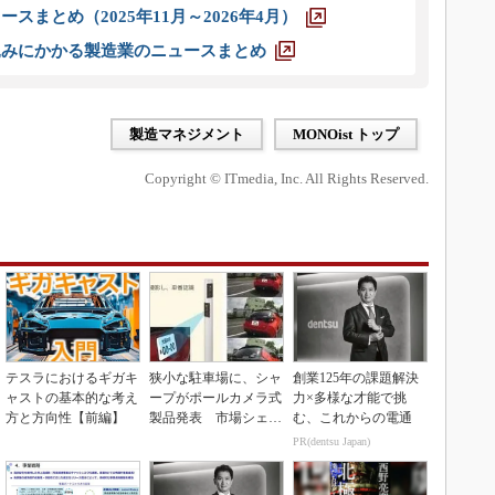
スまとめ（2025年11月～2026年4月）
込みにかかる製造業のニュースまとめ
製造マネジメント
MONOist トップ
Copyright © ITmedia, Inc. All Rights Reserved.
テスラにおけるギガキ
狭小な駐車場に、シャ
創業125年の課題解決
ャストの基本的な考え
ープがポールカメラ式
力×多様な才能で挑
方と方向性【前編】
製品発表 市場シェア
む、これからの電通
10％目指す
PR(dentsu Japan)