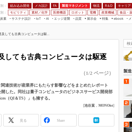
程別：
組み込み開発
メカ設計
製造マネジメント
物流
R＆D
キャリア
FA
業別：
モビリティ
素材／化学
医療機器
ロボット
電機
産業機械
食品・
炭素
サステナ設計
エッジ逆襲
品質
展示会
特集
メ
IoT
AI
ebook
伝承
組み込み開発
CEATEC
読者調査まとめ
編集後記
及しても古典コンピュータは駆...
JIMTOF
保全
メカ設計
つながるクルマ
組込み/エッジ コンピューティング
ス
 AI
製造マネジメント
5G
展＆IoT/5Gソリューション展
VR／AR
FA
及しても古典コンピュータは駆逐
IIFES
モビリティ
フィールドサービス
国際ロボット展
素材／化学
FPGA
製造
（1/2 ページ）
ジャパンモビリティショー
組み込み画像技術
TECHNO-FRONTIER
ュータ関連技術が産業界にもたらす影響などをまとめたレポート
組み込みモデリング
日本語版を公開した。同社は量子コンピュータのビジネスサービス開発部
人テク展
Windows Embedded
 Services（QI＆TS）」も擁する。
スマート工場EXPO
[
池谷翼
，
MONOist
]
車載ソフト開発
EdgeTech+
ISO26262
日本ものづくりワールド
見る
Share
無償設計ツール
AUTOMOTIVE WORLD