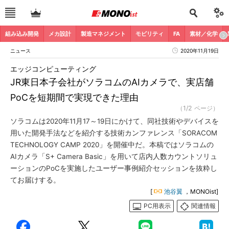
組み込み開発
メカ設計
製造マネジメント
モビリティ
FA
素材／化学
ニュース
2020年11月19日
エッジコンピューティング
JR東日本子会社がソラコムのAIカメラで、実店舗
PoCを短期間で実現できた理由
（1/2 ページ）
ソラコムは2020年11月17～19日にかけて、同社技術やデバイスを
用いた開発手法などを紹介する技術カンファレンス「SORACOM
TECHNOLOGY CAMP 2020」を開催中だ。本稿ではソラコムの
AIカメラ「S+ Camera Basic」を用いて店内人数カウントソリュ
ーションのPoCを実施したユーザー事例紹介セッションを抜粋し
てお届けする。
[
池谷翼
，MONOist]
PC用表示
関連情報