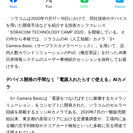
Share
Post
LINE
Hatena
ソラコムは2020年11月17～19日にかけて、同社技術やデバイス
を用いた開発手法などを紹介する技術カンファレンス
「SORACOM TECHNOLOGY CAMP 2020」を開催している。そ
の中から本稿では、ソラコムのAI（人工知能）カメラ「S+
Camera Basic（サープラスカメラベーシック）」を用いて、店
内人数カウントソリューションのPoC（概念実証）を行ったJR東
日本情報システムのユーザー事例紹介セッションを抜粋してお届
けする。
デバイス開発の手間なく「電源入れたらすぐ使える」AIカメ
ラ
S+ Camera Basicは「電源をつなげばすぐに稼働するカメラソ
リューション」をコンセプトに開発された、ソラコムのセルラー
回線を搭載するエッジAIカメラである。2020年7月の一般販売開
始以来、東京都の原宿エリアにおける交通量調査や、工場内にあ
る棚の文字列検知やスコアカード検知といった多岐に亘る用途で
活用されている。