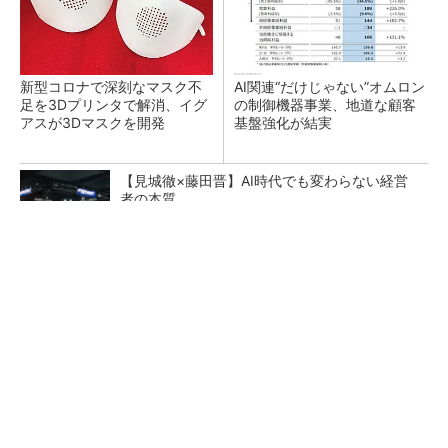
新型コロナで深刻なマスク不
AI関連“だけじゃない”オムロン
足を3Dプリンタで解消、イグ
の制御機器事業、地道な顧客
アスが3Dマスクを開発
基盤強化が結実
【見城徹×藤田晋】AI時代でも変わらない経営
者の本質
PR(FINCHI on GOETHE)
【レベル14】生成AIを味方に、3D CADを使い
こなそう！
「取りあえずボルトで固定」は禁物 締結部設
計で押さえるべき基本