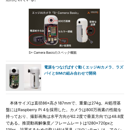
S+ Camera Basicのスペック概観
電源をつなげばすぐ動くエッジAIカメラ、ラズ
パイとSIMの組み合わせで開発
本体サイズは直径86×高さ187mmで、重量は274g。AI処理基
盤にはRaspberry Pi 4を採用した。カメラは800万画素の性能を
持っており、撮影画角は水平方向が62.2度で垂直方向では48.8度
である。推奨動画解像度／フレームレートは1280×720pxと
13fps。設置するための取り付け器具（マウンター）は、アクシ