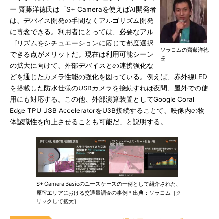
ー 齋藤洋徳氏は「S+ Cameraを使えばAI開発者
は、デバイス開発の手間なくアルゴリズム開発
に専念できる。利用者にとっては、必要なアル
ゴリズムをシチュエーションに応じて都度選択
ソラコムの齋藤洋徳
できる点がメリットだ。現在は利用可能シーン
氏
の拡大に向けて、外部デバイスとの連携強化な
どを通じたカメラ性能の強化を図っている。例えば、赤外線LED
を搭載した防水仕様のUSBカメラを接続すれば夜間、屋外での使
用にも対応する。この他、外部演算装置としてGoogle Coral
Edge TPU USB AcceleratorをUSB接続することで、映像内の物
体認識性を向上させることも可能だ」と説明する。
S+ Camera Basicのユースケースの一例として紹介された、
原宿エリアにおける交通量調査の事例＊出典：ソラコム［ク
リックして拡大］