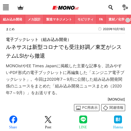
組み込み開発
メカ設計
製造マネジメント
モビリティ
FA
素材／化学
まとめ
2020年10月19日
電子ブックレット（組み込み開発）
ルネサスは新型コロナでも受注好調／東芝がシス
テムLSIから撤退
MONOistやEE Times Japanに掲載した主要な記事を、読みやす
いPDF形式の電子ブックレットに再編集した「エンジニア電子ブ
ックレット」。今回は2020年7～9月に公開した組み込み開発関
係のニュースをまとめた「組み込み開発ニュースまとめ（2020
年7～9月）」をお送りする。
[MONOist]
PC用表示
関連情報
Share
Post
LINE
Hatena