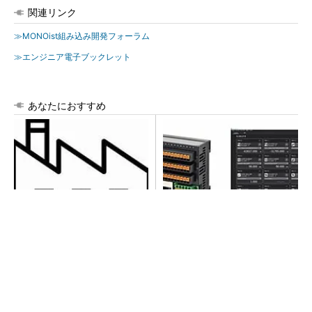
関連リンク
≫MONOist組み込み開発フォーラム
≫エンジニア電子ブックレット
あなたにおすすめ
令和8年熊本地震による工場へ
異例ヒット？ 使い勝手にこ
の影響まとめ
だわったオムロンの“オープン
な”IO-Linkマスター
シェア別荘「COCO VILLA Owners」3選
PR(COCO VILLA on GOETHE)