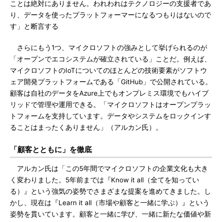
ことは絶対にありません。われわれはテクノロジーの支援者であ
り、データを使ったプラットフォーマーになるつもりはないので
す」と断言する
さらにもう1つ、マイクロソフトの強みとして挙げられるのが
「オープンでエコシステムが確立されている」ことだ。例えば、
マイクロソフトのIoTについてのほとんどの技術要素がソフトウ
ェア開発プラットフォームである「GitHub」で公開されている。
顧客は自社のデータをAzure上でもオンプレミス環境でもハイブ
リッドで管理や運用できる。「マイクロソフトはオープンプラッ
トフォームを支持しています。データやシステムをロックインす
ることはまったくありません」（アルカン氏）。
「顧客とともに」を徹底
アルカン氏は「この5年間でマイクロソフトの企業文化も大き
く変わりました。5年前までは『Know it all（全てを知ってい
る）』という強気の姿勢でさまざまな提案を進めてきました。し
かし、現在は『Learn it all（市場や顧客と一緒に学ぶ）』という
姿勢を貫いています。顧客と一緒に学び、一緒に新たな価値や新