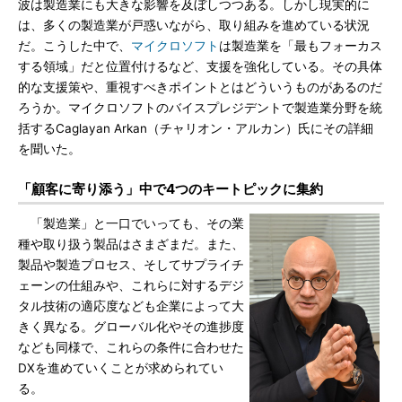
波は製造業にも大きな影響を及ぼしつつある。しかし現実的に
は、多くの製造業が戸惑いながら、取り組みを進めている状況
だ。こうした中で、
マイクロソフト
は製造業を「最もフォーカス
する領域」だと位置付けるなど、支援を強化している。その具体
的な支援策や、重視すべきポイントとはどういうものがあるのだ
ろうか。マイクロソフトのバイスプレジデントで製造業分野を統
括するCaglayan Arkan（チャリオン・アルカン）氏にその詳細
を聞いた。
「顧客に寄り添う」中で4つのキートピックに集約
「製造業」と一口でいっても、その業
種や取り扱う製品はさまざまだ。また、
製品や製造プロセス、そしてサプライチ
ェーンの仕組みや、これらに対するデジ
タル技術の適応度なども企業によって大
きく異なる。グローバル化やその進捗度
なども同様で、これらの条件に合わせた
DXを進めていくことが求められてい
る。