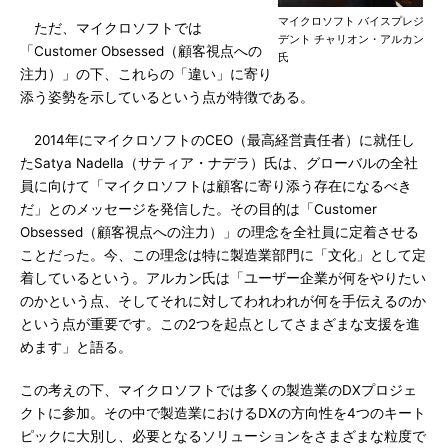
マイクロソフト バイスプレジ
ただ、マイクロソフトでは
デント チャリオン・アルカン
「Customer Obsessed（顧客視点への
氏
注力）」の下、これらの「違い」に寄り
添う姿勢を示しているという点が特徴である。
2014年にマイクロソフトのCEO（最高経営責任者）に就任し
たSatya Nadella（サティア・ナデラ）氏は、グローバルの全社
員に向けて「マイクロソフトは顧客に寄り添う存在になるべき
だ」とのメッセージを発信した。その目的は「Customer
Obsessed（顧客視点への注力）」の理念を全社員に定着させる
ことだった。今、この理念は特に製造業部門に「文化」として定
着しているという。アルカン氏は「ユーザー企業が何をやりたい
のかという点、そしてそれに対してわれわれが何を手伝えるのか
という点が重要です。この2つを起点としてさまざまな支援を進
めます」と語る。
この考えの下、マイクロソフトでは多くの製造業のDXプロジェ
クトに参加。その中で製造業におけるDXの方向性を4つのキート
ピックに大別し、必要となるソリューションをさまざまな粒度で