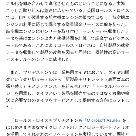
デル化を組み合わせて進化させたものということになる。実際、
こうした取り組みは急速に広がっている。英国ロールス・ロイス
では、自社が製造する航空機エンジンの販売ではなく、航空機エ
ンジンの利用に応じて課金する従量課金サービスに舵を切った。
航空機エンジンにセンサーを取り付け、センサーから収集したデ
ータを基にエンジン出力と稼働時間を計算して課金するビジネス
モデルである。これによりロールス・ロイスは、自社製品の稼働
データを収集して製品の改善を図ると同時に、収益性の高いサー
ビスモデルへのシフトに成功した。
また、ブリヂストンでは、業務用タイヤにおいて、タイヤの販
売という売り切りモデルから「新製品＋リトレッド（表面ゴムの
張り替え）＋メンテナンス」を組み合わせた「トータルパッケー
ジ」を用意し、タイヤという製品を販売するのではなく移動や輸
送に必要な分のタイヤをサービスとして提供する方向にシフトし
た。
「ロールス・ロイスもブリヂストンも『
Microsoft Azure
』を
はじめさまざまなマイクロソフトのテクノロジーポートフォリオ
を活用してそれぞれのイノベーションを実現しています。両社と