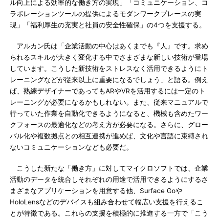
ル向上による効率的な働き方の実現」「コミュニケーション、コ
ラボレーションツールの提供によるモダンワークプレースの実
現」「福利厚生の充実と社員の安全性確保」の4つを支援する。
アルカン氏は「企業活動の中心はあくまでも『人』です。求め
られるスキルが大きく変化する中でさまざまな新しい技術が登場
しています。こうした新技術をストレスなく活用できるようにト
レーニングなどが従来以上に重要になるでしょう」と語る。例え
ば、熟練デザイナーであってもARやVRを活用するには一定のト
レーニングが必要になるかもしれない。また、従来マニュアルで
行っていた作業を自動化できるようになると、機械も含めたワー
クフォースの最適化などの考え方が必要になる。さらに、グロー
バル化や複数拠点との相互連携が進めば、文化や言語に束縛され
ないコミュニケーションなども必要だ。
こうした新たな「働き方」に対してマイクロソフトでは、企業
活動のデータを統合しそれぞれの用途で活用できるようにするさ
まざまなアプリケーションを用意する他、Surface Goや
HoloLensなどのデバイスも組み合わせて幅広い支援を行えるこ
とが特徴である。これらの支援を積極的に推進する一方で「こう