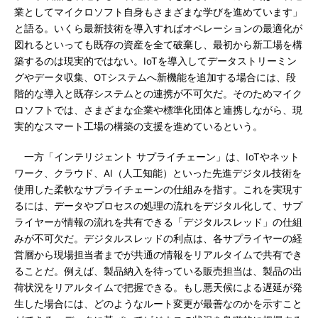
業としてマイクロソフト自身もさまざまな学びを進めています」
と語る。いくら最新技術を導入すればオペレーションの最適化が
図れるといっても既存の資産を全て破棄し、最初から新工場を構
築するのは現実的ではない。IoTを導入してデータストリーミン
グやデータ収集、OTシステムへ新機能を追加する場合には、段
階的な導入と既存システムとの連携が不可欠だ。そのためマイク
ロソフトでは、さまざまな企業や標準化団体と連携しながら、現
実的なスマート工場の構築の支援を進めているという。
一方「インテリジェント サプライチェーン」は、IoTやネット
ワーク、クラウド、AI（人工知能）といった先進デジタル技術を
使用した柔軟なサプライチェーンの仕組みを指す。これを実現す
るには、データやプロセスの処理の流れをデジタル化して、サプ
ライヤーが情報の流れを共有できる「デジタルスレッド」の仕組
みが不可欠だ。デジタルスレッドの利点は、各サプライヤーの経
営層から現場担当者までが共通の情報をリアルタイムで共有でき
ることだ。例えば、製品納入を待っている販売担当は、製品の出
荷状況をリアルタイムで把握できる。もし悪天候による遅延が発
生した場合には、どのようなルート変更が最善なのかを示すこと