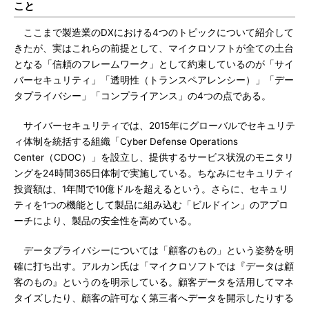
こと
ここまで製造業のDXにおける4つのトピックについて紹介して
きたが、実はこれらの前提として、マイクロソフトが全ての土台
となる「信頼のフレームワーク」として約束しているのが「サイ
バーセキュリティ」「透明性（トランスペアレンシー）」「デー
タプライバシー」「コンプライアンス」の4つの点である。
サイバーセキュリティでは、2015年にグローバルでセキュリテ
ィ体制を統括する組織「Cyber Defense Operations
Center（CDOC）」を設立し、提供するサービス状況のモニタリ
ングを24時間365日体制で実施している。ちなみにセキュリティ
投資額は、1年間で10億ドルを超えるという。さらに、セキュリ
ティを1つの機能として製品に組み込む「ビルドイン」のアプロ
ーチにより、製品の安全性を高めている。
データプライバシーについては「顧客のもの」という姿勢を明
確に打ち出す。アルカン氏は「マイクロソフトでは『データは顧
客のもの』というのを明示している。顧客データを活用してマネ
タイズしたり、顧客の許可なく第三者へデータを開示したりする