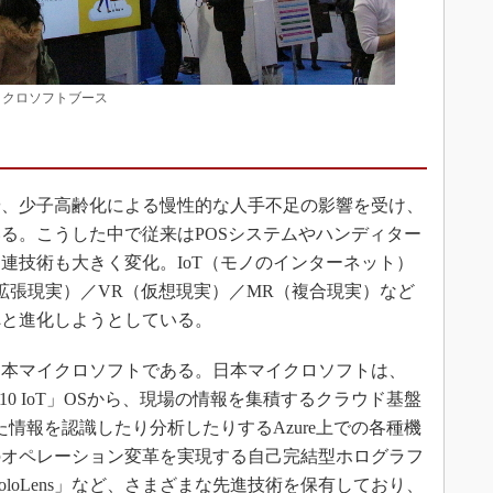
マイクロソフトブース
、少子高齢化による慢性的な人手不足の影響を受け、
る。こうした中で従来はPOSシステムやハンディター
連技術も大きく変化。IoT（モノのインターネット）
（拡張現実）／VR（仮想現実）／MR（複合現実）など
へと進化しようとしている。
本マイクロソフトである。日本マイクロソフトは、
s 10 IoT」OSから、現場の情報を集積するクラウド基盤
」、集めた情報を認識したり分析したりするAzure上での各種機
のオペレーション変革を実現する自己完結型ホログラフ
t HoloLens」など、さまざまな先進技術を保有しており、