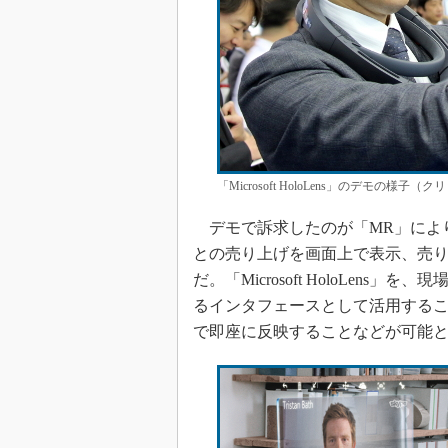
「Microsoft HoloLens」のデモの様子
デモで訴求したのが「MR」によ
との売り上げを画面上で表示、売
だ。「Microsoft HoloLe
るインタフェースとして活用する
で即座に反映することなどが可能