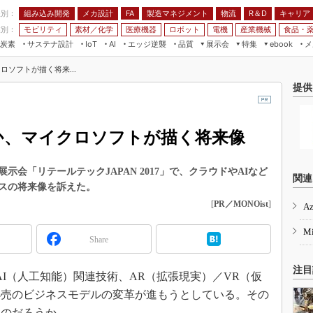
程別：
組み込み開発
メカ設計
製造マネジメント
物流
R＆D
キャリア
FA
業別：
モビリティ
素材／化学
医療機器
ロボット
電機
産業機械
食品・
炭素
サステナ設計
エッジ逆襲
品質
展示会
特集
メ
IoT
AI
ebook
伝承
組み込み開発
CEATEC
読者調査まとめ
編集後記
ロソフトが描く将来...
JIMTOF
保全
メカ設計
つながるクルマ
提供
組込み/エッジ コンピューティング
ス
 AI
製造マネジメント
5G
展＆IoT/5Gソリューション展
VR／AR
FA
るか、マイクロソフトが描く将来像
IIFES
モビリティ
フィールドサービス
国際ロボット展
素材／化学
FPGA
会「リテールテックJAPAN 2017」で、クラウドやAIなど
ジャパンモビリティショー
関連
スの将来像を訴えた。
組み込み画像技術
TECHNO-FRONTIER
[
PR／MONOist
]
Az
組み込みモデリング
人テク展
Mi
Windows Embedded
Share
スマート工場EXPO
車載ソフト開発
EdgeTech+
注目
ISO26262
I（人工知能）関連技術、AR（拡張現実）／VR（仮
日本ものづくりワールド
小売のビジネスモデルの変革が進もうとしている。その
無償設計ツール
AUTOMOTIVE WORLD
るのだろうか。