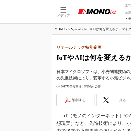
工
産
メディア
脱
つながる技術
AI×技術
MONOist
>
Special
>
IoTやAIは何を変えるか、マイク
つながる工場
AI×設備
つながるサービ
Physical
リテールテック特別企画
IoTやAIは何を変え
日本マイクロソフトは、小売関連技術の展示
の先進技術により、変革する小売ビジネ
2017年03月28日 10時00分 公開
印刷する
見る
IoT（モノのインターネット）やA
想現実）など、先進技術により、
中で将来の小売事業の姿はどうな