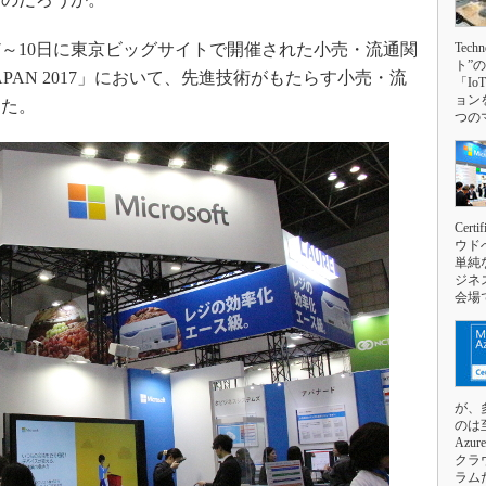
3Dプリンタ
産業オープンネット展
デジタルツインとCAE
7～10日に東京ビッグサイトで開催された小売・流通関
Tec
ト”
S＆OP
PAN 2017」において、先進技術がもたらす小売・流
「I
ョン
した。
インダストリー4.0
つの
イノベーション
製造業ビッグデータ
メイドインジャパン
Cer
植物工場
ウド
単純
知財マネジメント
ジネ
会場
海外生産
グローバル設計・開発
制御セキュリティ
が、
新型コロナへの対応
のは
Azu
クラ
ラム