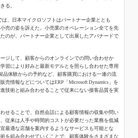
できる。
7」では、日本マイクロソフトはパートナー企業ととも
な小売の姿を訴えた。小売業のオペレーション全てを先
したのが、パートナー企業として出展したアバナードで
ージして、顧客からのオンラインでの問い合わせか
械学習により好みと最新モデルとを照らし合わせた専用
製品体験からの予約など、顧客購買における一連の流
などについてはERP「Microsoft Dynamics」を
先進技術と組み合わせることで従来にない接客品質を実
わせることで、自然会話による顧客情報の収集や問い
り、従来は人手や時間的コストが必要だった業務を低減
適宜最適な店舗を案内するようなサービスも可能とな
技術を組み合わせていくことで、顧客体験をさまざまな