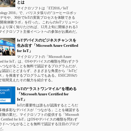
とは
マイクロソフトは「ET2016／IoT
hnology 2016」で、バリスタ張りの“コーヒーロボッ
のデモや、30分でIoTの実装プロセスを体験できる
oT開発体験ラボ」を行った。これらのIoTソリューシ
をより深く知りたければ、12月上旬に開催される3
マイクロソフト主催イベントへの参加がお薦めだ。
IoTデバイスのビジネスチャンスを
生み出す「Microsoft Azure Certified
for IoT」
マイクロソフトの「Microsoft Azure
tified for IoT」は、OSやデバイスの種類を問わずクラ
へつながることを無料で認証するプログラムだが、
な認証にとどまらず、さまざまな角度から「IoTビ
ス」を推進するプログラムでもある。ESEC2016の
で垣間見えたその魅力を紹介する。
IoTの“ラストワンマイル”を埋める
「Microsoft Azure Certified for
IoT」
IoTの重要性は誰もが認識するところだ
多種多彩なデバイスが「つながる」ことを確認する
至難の業だ。マイクロソフトの提供する「Microsoft
re Certified for IoT」はOSやデバイスの種類を問わず
ウドへつながることを無料で認証する注目のプログ
だ。