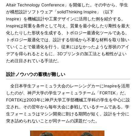
Altair Technology Conference」を開催した。その中から、学生
が構想設計ソフトウェア「solidThinking Inspire」（以下
Inspire）を機械設計や工業デザインに活用した例を紹介する。
Inspireは荷重を条件として与え、質量を最小化したり剛性を最大
化したりした形状を生成する、トポロジー最適化ツールである。
トポロジー最適化では、設計する領域から不要な材料を取り除い
ていくことで最適化を行う。従来にはなかったような形状のアイ
デアを得られるとともに、3Dプリンタの加工法とも相性がよい
ため注目されている手法だ。
設計ノウハウの蓄積が難しい
全日本学生フォーミュラ大会のレーシングカーにInspireを活用
したのが、神戸大学の学生フォーミュラチーム「FORTEK」だ。
FORTEKは2003年に神戸大学工学部機械工学科の学生を中心に設
立され、その翌年から毎年大会に参戦しているチームである。学
生フォーミュラはマシン開発に割ける期間が短く、設計を十分に
突き詰められないことが同チームの課題だった。