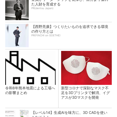
た人財を育成する
PR(dentsu Japan)
【西野亮廣】つくりたいものを追求できる環境
の作り方とは
PR(FINCHI on GOETHE)
令和8年熊本地震による工場へ
新型コロナで深刻なマスク不
の影響まとめ
足を3Dプリンタで解消、イグ
アスが3Dマスクを開発
【レベル14】生成AIを味方に、3D CADを使い