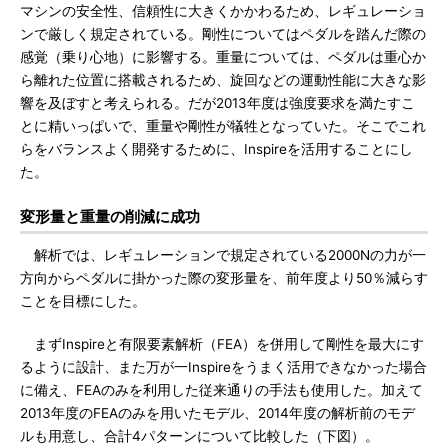
マシンの安全性、信頼性に大きくかかわるため、レギュレーショ
ンで厳しく規定されている。剛性についてはペダルを踏んだ際の
感覚（乗り心地）に影響する。重量については、ペダルは重心か
ら離れた位置に搭載されるため、旋回などの運動性能に大きな影
響を及ぼすと考えられる。だが2013年度は強度要求を満たすこ
とに精いっぱいで、重量や剛性が犠牲となっていた。そこでこれ
らをバランスよく開発するために、Inspireを活用することにし
た。
変形量と重量の削減に成功
解析では、レギュレーションで規定されている2000Nの力が一
方向からペダルに掛かった際の変形量を、前年度より50％減らす
ことを目標にした。
まずInspireと有限要素解析（FEA）を併用して剛性を最大にす
るように設計、また万が一Inspireをうまく活用できなかった場合
に備え、FEAのみを利用した従来通りの手法も使用した。加えて
2013年度のFEAのみを用いたモデル、2014年度の解析前のモデ
ルも用意し、合計4パターンについて比較した（下図）。