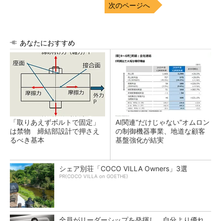
次のページへ
あなたにおすすめ
「取りあえずボルトで固定」
AI関連“だけじゃない”オムロン
は禁物 締結部設計で押さえ
の制御機器事業、地道な顧客
るべき基本
基盤強化が結実
シェア別荘「COCO VILLA Owners」3選
PR(COCO VILLA on GOETHE)
全員がリーダーシップを発揮し、自分より優れ