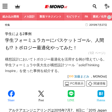
組み込み開発
メカ設計
製造マネジメント
モビリティ
FA
素材／化学
特集
2015年7月27日
学生による2事例
学生フォーミュラカーにバスケットゴール、人間
も!? トポロジー最適化やってみた！
（1/2 ページ）
構想設計においてトポロジー最適化を活用する例が増えている。
学生フォーミュラや美大生が構想設計ツール「solidThinking
Inspire」を使った事例を紹介する。
[
加藤まどみ
，MONOist]
PC用表示
関連情報
Share
Post
LINE
Hatena
アルテアエンジニアリングは2015年7月7、8日に「2015 Japan