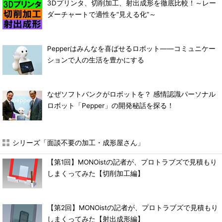
3Dプリンタ、切削加工、射出成形を徹底比較！～レー
ダーチャートで適性を“見える化”～
Pepperはみんなを喜ばせるロボット――コミュニケー
ションで人の生活を豊かにする
なぜソフトバンクがロボットを？ 感情認識パーソナル
ロボット「Pepper」の開発秘話を探る！
シリーズ「面談不要の加工・成形屋さん」
【第1回】MONOistの記者が、プロトラブズで見積もり
しまくってみた【切削加工編】
【第2回】MONOistの記者が、プロトラブズで見積もり
しまくってみた【射出成形編】