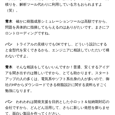
積りを、解析ツール代わりに利用している方もおられますよ
（笑）。
青木
確かに樹脂成形シミュレーションツールは高額ですから、
問題を具体的に指摘してもらえるのはありがたいです。まさにフ
ロントローディングですね。
パン
トライアルの見積りでもOKですし、どういう設計にする
と金型代を安くできるかも、エンジニアに相談していただいて構
わないですよ。
青木
そんな相談をしてもいいんですか！普通、安くするアイデ
アを聞き出すのは難しいですから、とても助かります。スタート
アップの人の多くは、電気系やソフト系出身の人が多いので、御
社のHPからダウンロードできる樹脂設計に関する資料もすごく
勉強になります。
パン
われわれは開発支援を目的とした小ロット＆短納期対応の
会社ですから、どんどん活用して、さらに新しい発想を膨らませ
て、面白い製品を作ってください。