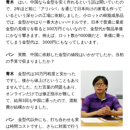
青木
はい。中国なら金型を安く作れるという話は聞いていたの
で、2年ほど前に「アリババ」を通じて日本向けの家電も作って
いるという深センの工場に依頼しました。小ロットの樹脂成形品
では、金型がやはり一番大きいハードルです。日本で普通に量産
金型の見積りを取ると300万円ぐらいなので、金型代が製品単価
にかなり響きます。例えば、ロット数が1000個だと、単価に乗っ
てしまう金型代は、3000円にもなってしまいます。
パン
実際、中国に依頼した金型の値段はいかがでしたか。当初
の予算で収まりましたか？
青木
金型代は30万円程度と安かった
ですし、後から値上げということもあり
ませんでした。ただ言葉の問題もあり、
オンラインだけでは修正指示が難しく
て、結局3回も中国に通ったので、渡航
費が結構かかりました。
パン
金型代以外にも、打ち合わせも実
は時間コストですし、さらに対面で行う