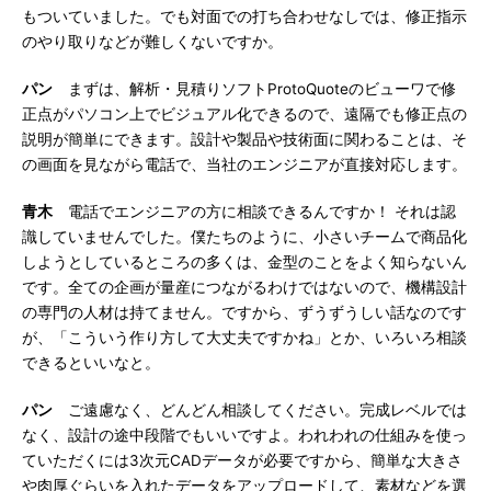
もついていました。でも対面での打ち合わせなしでは、修正指示
のやり取りなどが難しくないですか。
パン
まずは、解析・見積りソフトProtoQuoteのビューワで修
正点がパソコン上でビジュアル化できるので、遠隔でも修正点の
説明が簡単にできます。設計や製品や技術面に関わることは、そ
の画面を見ながら電話で、当社のエンジニアが直接対応します。
青木
電話でエンジニアの方に相談できるんですか！ それは認
識していませんでした。僕たちのように、小さいチームで商品化
しようとしているところの多くは、金型のことをよく知らないん
です。全ての企画が量産につながるわけではないので、機構設計
の専門の人材は持てません。ですから、ずうずうしい話なのです
が、「こういう作り方して大丈夫ですかね」とか、いろいろ相談
できるといいなと。
パン
ご遠慮なく、どんどん相談してください。完成レベルでは
なく、設計の途中段階でもいいですよ。われわれの仕組みを使っ
ていただくには3次元CADデータが必要ですから、簡単な大きさ
や肉厚ぐらいを入れたデータをアップロードして、素材などを選