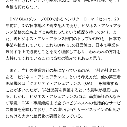
スをお届けしたいという基本理念は、設立当初から現在、そして
今後も変わらない。
DNV GLのグループCEOであるヘンリク・O・マドセンは、20
年前に、DNV日本地区の総支配人であり、ビジネス・アシュアラ
ンス業務の立ち上げにも携わったという経歴を持っており、ま
た、現ビジネス・アシュアランス部門のトップやCFOも、日本で
事業を担当していた。これらDNV GLの経営陣は、日本で事業を
展開する上で必要なことを良く理解しており、われわれの方針を
支持してくれていることは当社の強みでもあると思う。
また、当社の事業方針の基になっているのが、当社の社名にも
ある「ビジネス・アシュアランス」という考え方だ。他の第三者
認証機関は「クオリティ・アシュアランス（QA）」を標榜する
ことが多いのだが、QAは品質を保証するという意味が根底にあ
る。しかし、ビジネス・アシュアランスには、品質保証のみなら
ず環境・CSR・事業継続まで全てのビジネスへの包括的なサービ
ス提供を意味しており、この違いは当社サービスラインの広範さ
における大きな差異化の要因となっている。