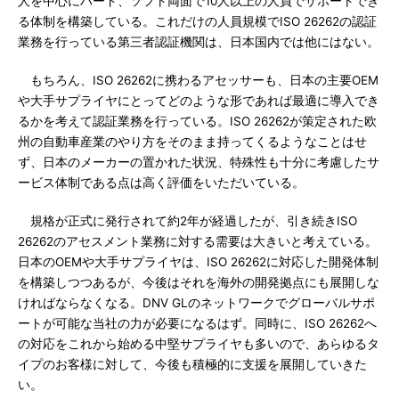
人を中心にハード、ソフト両面で10人以上の人員でサポートでき
る体制を構築している。これだけの人員規模でISO 26262の認証
業務を行っている第三者認証機関は、日本国内では他にはない。
もちろん、ISO 26262に携わるアセッサーも、日本の主要OEM
や大手サプライヤにとってどのような形であれば最適に導入でき
るかを考えて認証業務を行っている。ISO 26262が策定された欧
州の自動車産業のやり方をそのまま持ってくるようなことはせ
ず、日本のメーカーの置かれた状況、特殊性も十分に考慮したサ
ービス体制である点は高く評価をいただいている。
規格が正式に発行されて約2年が経過したが、引き続きISO
26262のアセスメント業務に対する需要は大きいと考えている。
日本のOEMや大手サプライヤは、ISO 26262に対応した開発体制
を構築しつつあるが、今後はそれを海外の開発拠点にも展開しな
ければならなくなる。DNV GLのネットワークでグローバルサポ
ートが可能な当社の力が必要になるはず。同時に、ISO 26262へ
の対応をこれから始める中堅サプライヤも多いので、あらゆるタ
イプのお客様に対して、今後も積極的に支援を展開していきた
い。