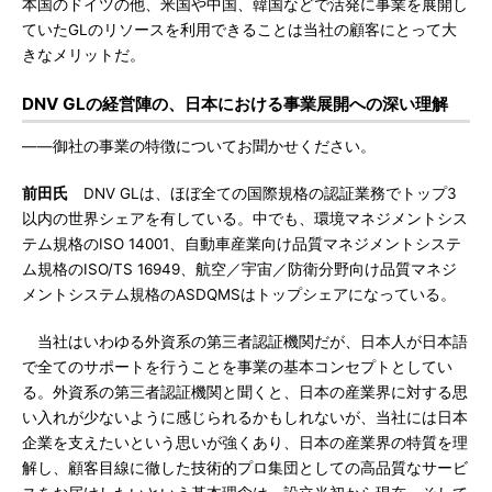
本国のドイツの他、米国や中国、韓国などで活発に事業を展開し
ていたGLのリソースを利用できることは当社の顧客にとって大
きなメリットだ。
DNV GLの経営陣の、日本における事業展開への深い理解
――御社の事業の特徴についてお聞かせください。
前田氏
DNV GLは、ほぼ全ての国際規格の認証業務でトップ3
以内の世界シェアを有している。中でも、環境マネジメントシス
テム規格のISO 14001、自動車産業向け品質マネジメントシステ
ム規格のISO/TS 16949、航空／宇宙／防衛分野向け品質マネジ
メントシステム規格のASDQMSはトップシェアになっている。
当社はいわゆる外資系の第三者認証機関だが、日本人が日本語
で全てのサポートを行うことを事業の基本コンセプトとしてい
る。外資系の第三者認証機関と聞くと、日本の産業界に対する思
い入れが少ないように感じられるかもしれないが、当社には日本
企業を支えたいという思いが強くあり、日本の産業界の特質を理
解し、顧客目線に徹した技術的プロ集団としての高品質なサービ