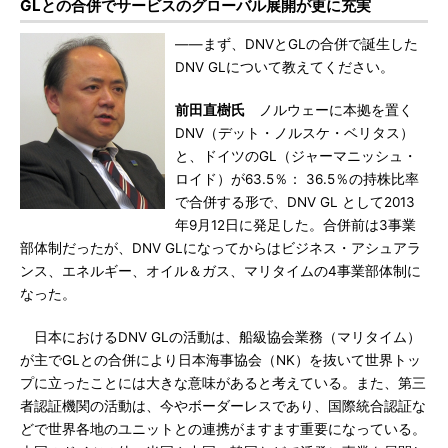
GLとの合併でサービスのグローバル展開が更に充実
――まず、DNVとGLの合併で誕生した
DNV GLについて教えてください。
前田直樹氏
ノルウェーに本拠を置く
DNV（デット・ノルスケ・ベリタス）
と、ドイツのGL（ジャーマニッシュ・
ロイド）が63.5％： 36.5％の持株比率
で合併する形で、DNV GL として2013
年9月12日に発足した。合併前は3事業
部体制だったが、DNV GLになってからはビジネス・アシュアラ
ンス、エネルギー、オイル＆ガス、マリタイムの4事業部体制に
なった。
日本におけるDNV GLの活動は、船級協会業務（マリタイム）
が主でGLとの合併により日本海事協会（NK）を抜いて世界トッ
プに立ったことには大きな意味があると考えている。また、第三
者認証機関の活動は、今やボーダーレスであり、国際統合認証な
どで世界各地のユニットとの連携がますます重要になっている。