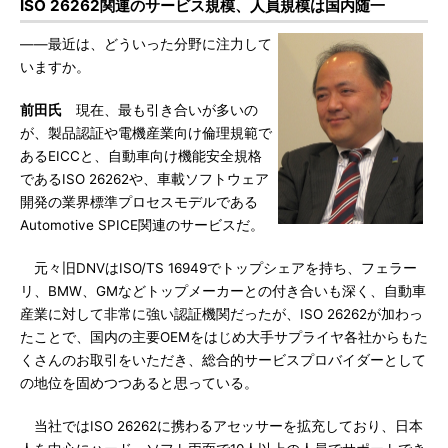
ISO 26262関連のサービス規模、人員規模は国内随一
――最近は、どういった分野に注力して
いますか。
前田氏
現在、最も引き合いが多いの
が、製品認証や電機産業向け倫理規範で
あるEICCと、自動車向け機能安全規格
であるISO 26262や、車載ソフトウェア
開発の業界標準プロセスモデルである
Automotive SPICE関連のサービスだ。
元々旧DNVはISO/TS 16949でトップシェアを持ち、フェラー
リ、BMW、GMなどトップメーカーとの付き合いも深く、自動車
産業に対して非常に強い認証機関だったが、ISO 26262が加わっ
たことで、国内の主要OEMをはじめ大手サプライヤ各社からもた
くさんのお取引をいただき、総合的サービスプロバイダーとして
の地位を固めつつあると思っている。
当社ではISO 26262に携わるアセッサーを拡充しており、日本