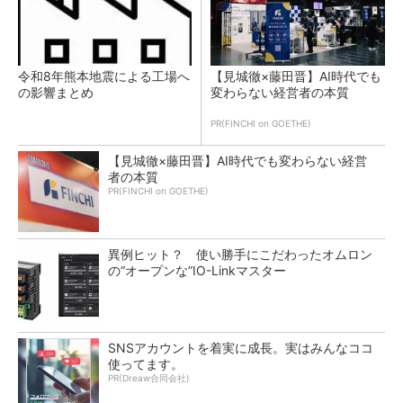
令和8年熊本地震による工場へ
【見城徹×藤田晋】AI時代でも
の影響まとめ
変わらない経営者の本質
PR(FINCHI on GOETHE)
【見城徹×藤田晋】AI時代でも変わらない経営
者の本質
PR(FINCHI on GOETHE)
異例ヒット？ 使い勝手にこだわったオムロン
の“オープンな”IO-Linkマスター
SNSアカウントを着実に成長。実はみんなココ
使ってます。
PR(Dreaw合同会社)