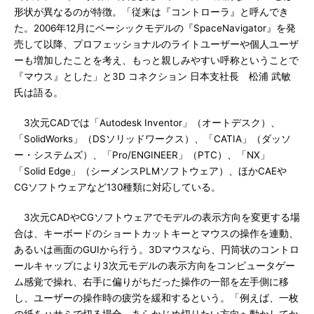
形状が異なるのが特徴。「従来は『コントローラ』と呼んでき
た。2006年12月にベーシックモデルの『SpaceNavigator』を発
売して以降、プロフェッショナルのライトユーザーや個人ユーザ
ーも増加したことを考え、もっと親しみやすい呼称ということで
『マウス』とした」と3D コネクション 日本支社長 松浦 武敏
氏は語る。
3次元CADでは「Autodesk Inventor」（オートデスク）、
「SolidWorks」（DSソリッドワークス）、「CATIA」（ダッソ
ー・システムズ）、「Pro/ENGINEER」（PTC）、「NX」
「Solid Edge」（シーメンスPLMソフトウェア）、ほかCAEや
CGソフトウェアなど130種類に対応している。
3次元CADやCGソフトウェアでモデルの表示方向を変更する場
合は、キーボードのショートカットキーとマウスの操作を連動、
あるいは画面のGUIから行う。3Dマウスなら、円筒状のコントロ
ールキャップにより3次元モデルの表示方向をコンピュータゲー
ム感覚で操れ、右手に偏りがちだった操作の一部を左手側に移
し、ユーザーの操作時の疲労を緩和するという。「例えば、一枚