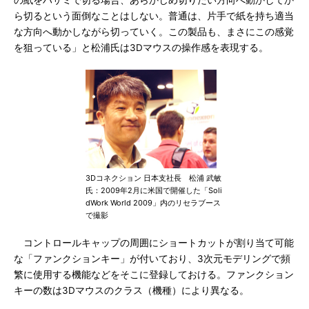
の紙をハサミで切る場合、あらかじめ切りたい方向へ動かしてか
ら切るという面倒なことはしない。普通は、片手で紙を持ち適当
な方向へ動かしながら切っていく。この製品も、まさにこの感覚
を狙っている」と松浦氏は3Dマウスの操作感を表現する。
3Dコネクション 日本支社長 松浦 武敏
氏：2009年2月に米国で開催した「Soli
dWork World 2009」内のリセラブース
で撮影
コントロールキャップの周囲にショートカットが割り当て可能
な「ファンクションキー」が付いており、3次元モデリングで頻
繁に使用する機能などをそこに登録しておける。ファンクション
キーの数は3Dマウスのクラス（機種）により異なる。