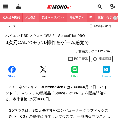
組み込み開発
メカ設計
製造マネジメント
モビリティ
FA
素材／化学
ニュース
2009年4月16日
ハイエンド3Dマウスの新製品「SpacePilot PRO」
3次元CADのモデル操作をゲーム感覚で
[小林由美，＠IT MONOist]
PC用表示
関連情報
Share
Post
LINE
Hatena
3D コネクション（3Dconnexion）は2009年4月16日、ハイエ
ンド「3Dマウス」の新製品「SpacePilot PRO」を販売開始す
る。本体価格は9万9800円。
3Dマウスは、3次元モデルやコンピューターグラフィックス
（以下、CG）の操作に特化したマウスで、一般的なマウスとは