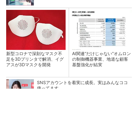
新型コロナで深刻なマスク不
AI関連“だけじゃない”オムロン
足を3Dプリンタで解消、イグ
の制御機器事業、地道な顧客
アスが3Dマスクを開発
基盤強化が結実
SNSアカウントを着実に成長。実はみんなココ
使ってます。
PR(Dreaw合同会社)
【レベル14】生成AIを味方に、3D CADを使い
こなそう！