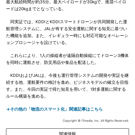
最大航続時間が約35分。最大ペイロードが30kgで、推奨ベイロ
ードは20kgまでとなっている。
同実証では、KDDIとKDDIスマートドローンが共同開発した運
航管理システムに、JALが有する安全運航に関する知見に基づい
た機能を追加。また、イレギュラー時にも対応可能なオペレーシ
ョンプロシージャを設けている。
これらにより、1人の操縦者が遠隔自動操縦にてドローン3機体
を同時に運航させ、防災用品や食品を配送した。
KDDIおよびJALは、今後も運行管理システムの開発や実証を継
続する他、運航要件の検討を進め、ビジネスモデルの確立を目指
す。また、今回の実証で得た知見を用いて、1対多運航に関する
ルール構築を進める。
→その他の「物流のスマート化」関連記事はこちら
Copyright © ITmedia, Inc. All Rights Reserved.
関連情報