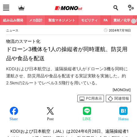
組み込み開発
メカ設計
製造マネジメント
モビリティ
FA
素材／化学
ニュース
2024年7月16日
物流のスマート化
ドローン3機体を1人の操縦者が同時運航、防災用
品や食品を配送
KDDIおよび日本航空は、遠隔操縦者1人がドローン3機を同時に
運航させ、防災用品や食品を配送する実証実験を実施した。約
2.5kmの2ルートでレベル3.5飛行を用いている。
[MONOist]
PC用表示
関連情報
Share
Post
LINE
Hatena
KDDIおよび日本航空（JAL）は2024年6月28日、遠隔操縦者1