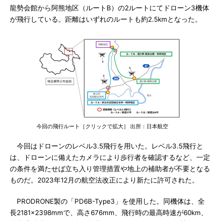
龍勢会館から阿熊地区（ルートB）の2ルートにてドローン3機体
が飛行している。距離はいずれのルートも約2.5kmとなった。
今回の飛行ルート［クリックで拡大］ 出所：日本航空
今回はドローンのレベル3.5飛行を用いた。レベル3.5飛行と
は、ドローンに備えたカメラにより歩行者を確認するなど、一定
の条件を満たせば立ち入り管理措置や地上の補助者が不要となる
ものだ。2023年12月の航空法改正により新たに許可された。
PRODRONE製の「PD6B-Type3」を使用した。同機体は、全
長2181×2398mmで、高さ676mm、飛行時の最高時速が60km、