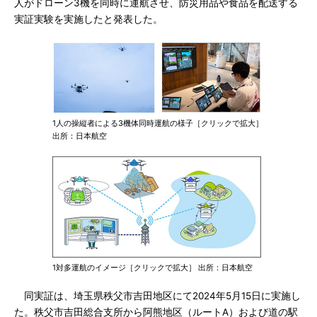
人がドローン3機を同時に運航させ、防災用品や食品を配送する
実証実験を実施したと発表した。
1人の操縦者による3機体同時運航の様子［クリックで拡大］
出所：日本航空
1対多運航のイメージ［クリックで拡大］ 出所：日本航空
同実証は、埼玉県秩父市吉田地区にて2024年5月15日に実施し
た。秩父市吉田総合支所から阿熊地区（ルートA）および道の駅