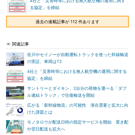
4社と「災害時等における無人航空機の運用に関す
る協定」を締結
過去の連載記事が 112 件あります
関連記事
佐川やセイノーが自動運転トラックを使った幹線輸送
の実証、車両はT2
4社と「災害時等における無人航空機の運用に関する
協定」を締結
サントリーとダイキン、2台分の荷物を運べる「ダブ
ル連結トラック」で往復輸送を開始
広がる「新幹線物流」の可能性 潜在需要と拡大に向
けた課題とは
モノタロウが配送日時の指定サービスを開始 置き配
や翌日配送も拡大へ