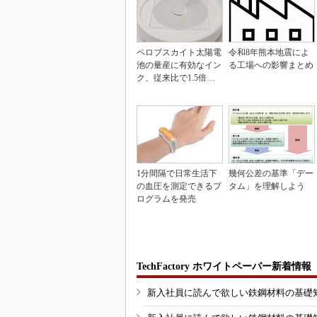
ペロブスカイト太陽電
令和8年熊本地震によ
池の量産に有効なイン
る工場への影響まとめ
ク、従来比で1.5倍の
性能向上
1分間隔で日常生活下
幾何公差の基準「デー
の血圧を測定できるプ
タム」を理解しよう
ログラムを発売
TechFactory ホワイトペーパー新着情報
新入社員に読んで欲しい鉄鋼材料の基礎知識