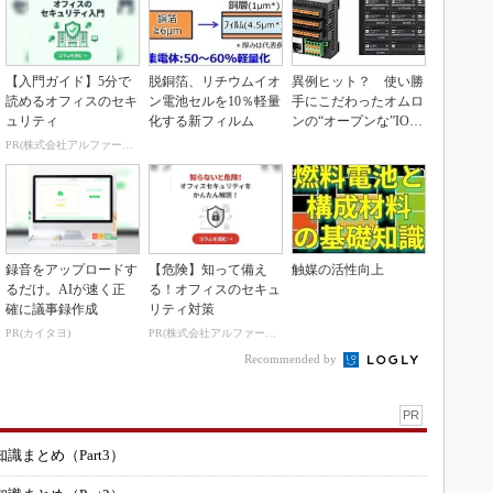
【入門ガイド】5分で
脱銅箔、リチウムイオ
異例ヒット？ 使い勝
読めるオフィスのセキ
ン電池セルを10％軽量
手にこだわったオムロ
ュリティ
化する新フィルム
ンの“オープンな”IO-L
inkマスター
PR(株式会社アルファーテクノ)
録音をアップロードす
【危険】知って備え
触媒の活性向上
るだけ。AIが速く正
る！オフィスのセキュ
確に議事録作成
リティ対策
PR(カイタヨ)
PR(株式会社アルファーテクノ)
Recommended by
PR
まとめ（Part3）