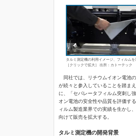
タルミ測定機の利用イメージ、フィルムを
［クリックで拡大］ 出所：カトーテック
同社では、リチウムイオン電池の
が続々と参入していることを踏ま
に、「セパレータフィルム突刺し
オン電池の安全性や品質を評価す
ィルム製造業界での実績を生かし
向けて販売を拡大する。
タルミ測定機の開発背景