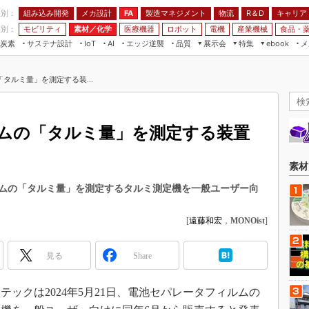
程別：
組み込み開発
メカ設計
製造マネジメント
物流
R＆D
キャリア
FA
業別：
モビリティ
素材／化学
医療機器
ロボット
電機
産業機械
食品・
炭素
サステナ設計
エッジ逆襲
品質
展示会
特集
メ
IoT
AI
ebook
伝承
組み込み開発
CEATEC
読者調査まとめ
編集後記
タルミ量」を測定する装...
JIMTOF
保全
メカ設計
つながるクルマ
組込み/エッジ コンピューティング
ス
 AI
製造マネジメント
5G
展＆IoT/5Gソリューション展
VR／AR
FA
ムの「タルミ量」を測定する装置
IIFES
モビリティ
フィールドサービス
国際ロボット展
素材／化学
FPGA
素材
ジャパンモビリティショー
組み込み画像技術
ムの「タルミ量」を測定するタルミ測定機を一般ユーザー向
TECHNO-FRONTIER
組み込みモデリング
人テク展
[
遠藤和宏
，
MONOist
]
Windows Embedded
スマート工場EXPO
車載ソフト開発
見る
Share
EdgeTech+
ISO26262
日本ものづくりワールド
ックは2024年5月21日、電池セパレータフィルムの
無償設計ツール
AUTOMOTIVE WORLD