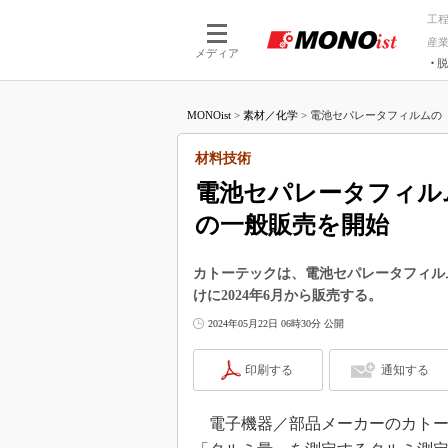
工
産
メディア
脱
つながる技術
AI×技術
MONOist
>
素材／化学
>
電池セパレータフィルムの「
つながる工場
AI×設備
つながるサービ
Physical
材料技術
電池セパレータフィル
の一般販売を開始
カトーテックは、電池セパレータフィル
けに2024年6月から販売する。
2024年05月22日 06時30分 公開
印刷する
通知する
電子機器／部品メーカーのカトーテ