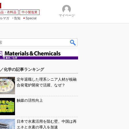
薬品・衣料品
中小製造業
マイページ
ルマガ
告知
Special
／化学の記事ランキング
定年退職した理系シニア人材が核融
合発電炉開発で活躍、なぜ？
触媒の活性向上
日本で水素活用を阻む壁、中国は再
エネと水素の導入を加速