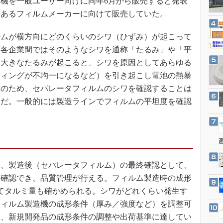
機を一般ユーザー向けに同年6月から販売すると発表
3Dプリンタ
産業オープンネット展
のあるフィルムメーカーに向けて販売していた。
デジタルツインとCAE
S＆OP
ムが横方向にどのくらいのシワ（ひずみ）が起こって
。各企業間ではそのようなシワを通称「たるみ」や「平
インダストリー4.0
に大きなたるみが起こると、シワを原因としてあらゆる
イノベーション
ティングが不均一になるなど）を引き起こし電池の熱暴
製造業ビッグデータ
そのため、セパレータフィルムのシワを確認することは
メイドインジャパン
要だ。一般的には製造ラインでフィルムの平坦度を確認
植物工場
知財マネジメント
海外生産
グローバル設計・開発
、製造後（セパレータフィルム）の最終確認として、
制御セキュリティ
を確認でき、品質管理が行える。フィルム製造時の成形
新型コロナへの対応
てタルミ量も確かめられる。シワがどれくらい発生す
フィルム製造機の成形条件（厚み／強度など）を調整可
し、新規開発品の成形条件の調整や出荷基準に達してい