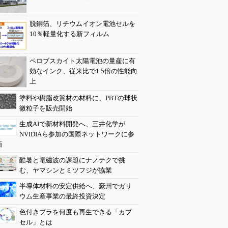
脱銅箔、リチウムイオン電池セルを
10％軽量化する新フィルム
ペロブスカイト太陽電池の量産に有
効なインク、従来比で1.5倍の性能向
上
塗料や樹脂改質材の材料に、PBTの球状
微粒子を販売開始
生成AIで新材料開発へ、三井化学が
NVIDIAら参加の国際ネットワークに参
画
酷暑と電磁波の課題にナノテクで挑
む、ヤマシンとミツフジが協業
半導体材料の安定供給へ、豪州でガリ
ウム生産事業の最終投資決定
色付きプラを何度も再生できる「カプ
セル」とは