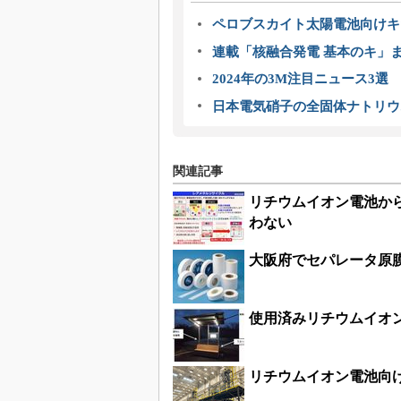
ペロブスカイト太陽電池向けキ
連載「核融合発電 基本のキ」
2024年の3M注目ニュース3
日本電気硝子の全固体ナトリウ
関連記事
リチウムイオン電池か
わない
大阪府でセパレータ原膜
使用済みリチウムイオ
リチウムイオン電池向け