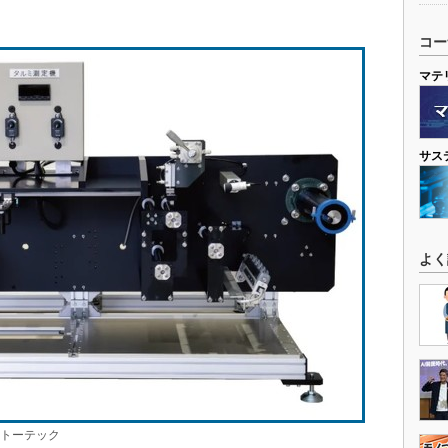
コー
マテ
サス
よく
カトーテック