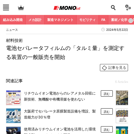
組み込み開発
メカ設計
製造マネジメント
モビリティ
FA
素材／化学
ニュース
2024年5月22日
材料技術
電池セパレータフィルムの「タルミ量」を測定す
る装置の一般販売を開始
記事を見る
関連記事
6 Articles
リチウムイオン電池からのレアメタル回収に
読む
新技術、無機酸や有機溶媒を使わない
大阪府でセパレータ原膜製造設備を増設、製
読む
造能力が30％増
使用済みリチウムイオン電池を活用した環境
読む