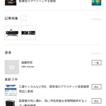
配慮型スマートベンチを開発
記事画像
＋
2 Images
1
2
著者
1 Authors
遠藤和宏
一覧
1884 Articles
最新 3 件
三菱ケミカルなど9社、環境省のプラスチック資源循環
読む
実証に参画
硫黄耐久性に優れ、高い浄化性能を長期間維持するメ
読む
タン酸化触媒