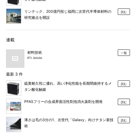
リンテック、200億円投じ福岡に次世代半導体材料の
読む
研究拠点を開設
連載
材料技術
一覧
871 Articles
最新 3 件
硫黄耐久性に優れ、高い浄化性能を長期間維持するメ
読む
タン酸化触媒
PFASフリーの合成界面活性剤泡消火薬剤を開発
読む
薄さは毛の3分の1、次世代「Galaxy」向けチタン新技
読む
術