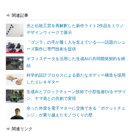
関連記事
光と伝統工芸を再解釈した新作ライト2作品をミラノ
デザインウィークで展示
「ゴジラ」の手が履く人を支えている――話題のシュ
ーズ製作に専門技術を提供
オフィスデータを活用した生成AIの共同開発契約を締
結
科学的設計プロセスによる新たなボディー構造を採用
したエレキギター
生成AIとブロックチェーン技術で小型低速EVをデザイ
ン、ヤマ発との共創で実現
余った外貨を電子マネーに交換できる「ポケットチェ
ンジ」が乗り越えたモノづくりの壁
関連リンク