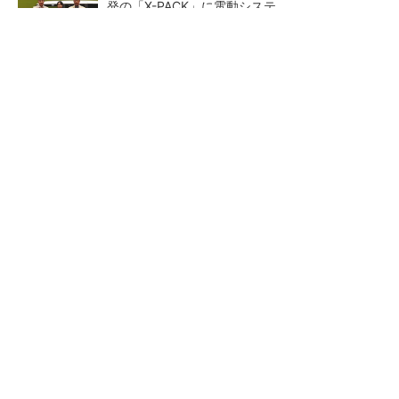
発の「X-PACK」に電動システ...
ペロブスカイト太陽電池の量産に有効なイン
ク、従来比で1.5倍の性能向上
【レベル14】生成AIを味方に、3D CADを使い
こなそう！
狭小な駐車場に、シャープが
【レベル4】図面の穴寸法の表