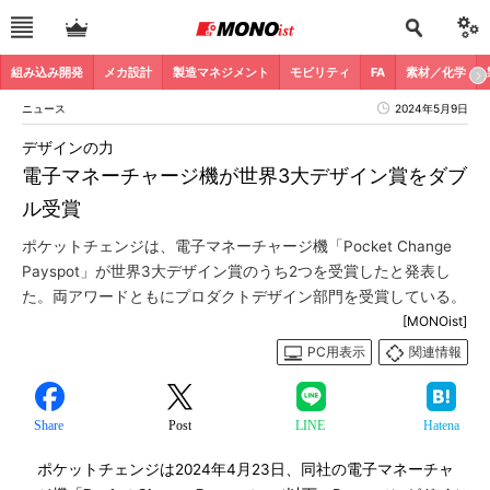
組み込み開発
メカ設計
製造マネジメント
モビリティ
FA
素材／化学
ニュース
2024年5月9日
デザインの力
電子マネーチャージ機が世界3大デザイン賞をダブ
ル受賞
ポケットチェンジは、電子マネーチャージ機「Pocket Change
Payspot」が世界3大デザイン賞のうち2つを受賞したと発表し
た。両アワードともにプロダクトデザイン部門を受賞している。
[MONOist]
PC用表示
関連情報
Share
Post
LINE
Hatena
ポケットチェンジは2024年4月23日、同社の電子マネーチャ