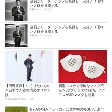
全員がリーダーシップを発揮し、自分より優れ
た人財を育成する
PR(dentsu Japan)
全員がリーダーシップを発揮し、自分より優れ
た人財を育成する
PR(dentsu Japan)
【西野亮廣】つくりたいもの
新型コロナで深刻なマスク不
を追求できる環境の作り方と
足を3Dプリンタで解消、イグ
は
アスが3Dマスクを開発
PR(FINCHI on GOETHE)
BYDの軽EV「ラッコ」は世界初の軽SDV、新開