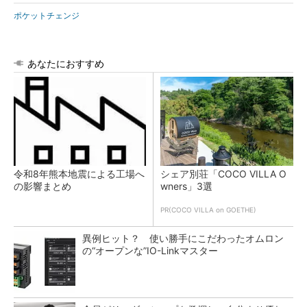
ポケットチェンジ
あなたにおすすめ
令和8年熊本地震による工場へ
シェア別荘「COCO VILLA O
の影響まとめ
wners」3選
PR(COCO VILLA on GOETHE)
異例ヒット？ 使い勝手にこだわったオムロン
の“オープンな”IO-Linkマスター