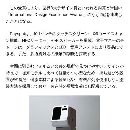
この受賞により、世界3大デザイン賞といわれる両賞と米国の
「International Design Excellence Awards」のうち2冠を達成し
たことになる。
Payspotは、10.1インチのタッチスクリーン、QRコードスキャ
ン機能、NFCリーダー、Hi-Fiスピーカーを搭載。電子マネーのチ
ャージは、グラフィックスとLED、音声アシストにより容易にで
きる。また、多通貨対応の紙幣判別機も搭載する。
空間に馴染むフォルムと公共の場所で見つけやすいデザインが
特長で、従来モデルに比べて軽量かつ小型なため、持ち運びや設
置が容易だ。樹脂素材による軽量化や、有機溶剤を使用しない塗
装方法を採用しており、製造時の環境負荷にも配慮している。