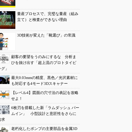
量産プロセスで、完璧な量産（組み
立て）と検査ができない理由
3D技術が変えた「靴選び」の常識
顧客の要望をうのみにするな 分析ま
ひを抜け出す「超上流のプロトタイピ
ング」
最大0.03mmの精度、黒色／光沢素材に
も対応する4モード3Dスキャナー
【レベル4】図面の穴寸法の表記を攻略
せよ！
6枚刃を搭載した新「ラムダッシュ パー
ムイン」 小型設計と意匠性をさらに
追求
老朽化したポンプの主要部品を金属3D