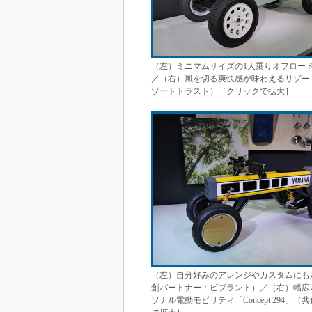
（左）ミニマムサイズの1人乗りオフロード電動モビ
／（右）風を切る爽快感が味わえるリゾート向
ゾートトラスト）［クリックで拡大］
（左）自分好みのアレンジやカスタムにも応え
創パートナー：ビブラント）／（右）幅広
ソナル電動モビリティ「Concept 29