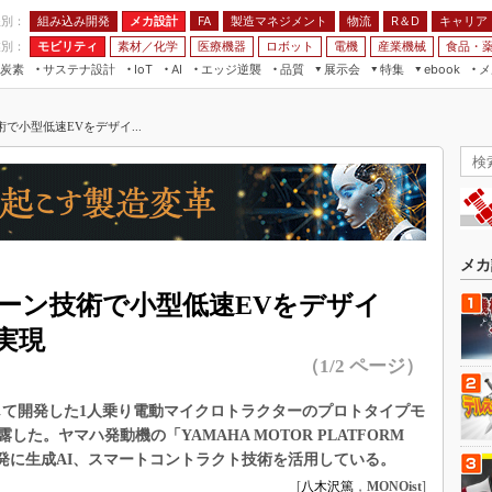
程別：
組み込み開発
メカ設計
製造マネジメント
物流
R＆D
キャリア
FA
業別：
モビリティ
素材／化学
医療機器
ロボット
電機
産業機械
食品・
炭素
サステナ設計
エッジ逆襲
品質
展示会
特集
メ
IoT
AI
ebook
伝承
組み込み開発
CEATEC
読者調査まとめ
編集後記
で小型低速EVをデザイ...
JIMTOF
保全
メカ設計
つながるクルマ
組込み/エッジ コンピューティング
ス
 AI
製造マネジメント
5G
展＆IoT/5Gソリューション展
VR／AR
FA
IIFES
モビリティ
フィールドサービス
国際ロボット展
素材／化学
FPGA
メカ
ジャパンモビリティショー
組み込み画像技術
ェーン技術で小型低速EVをデザイ
TECHNO-FRONTIER
組み込みモデリング
実現
人テク展
（1/2 ページ）
Windows Embedded
スマート工場EXPO
車載ソフト開発
を通じて開発した1人乗り電動マイクロトラクターのプロトタイプモ
EdgeTech+
ISO26262
した。ヤマハ発動機の「YAMAHA MOTOR PLATFORM
日本ものづくりワールド
開発に生成AI、スマートコントラクト技術を活用している。
無償設計ツール
AUTOMOTIVE WORLD
[
八木沢篤
，
MONOist
]