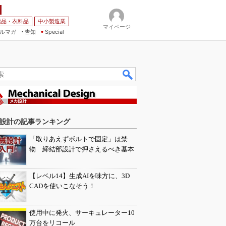
薬品・衣料品
中小製造業
マイページ
ルマガ
告知
Special
設計の記事ランキング
「取りあえずボルトで固定」は禁
物 締結部設計で押さえるべき基本
【レベル14】生成AIを味方に、3D
CADを使いこなそう！
使用中に発火、サーキュレーター10
万台をリコール