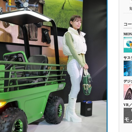
コー
MO
サス
デジ
VR