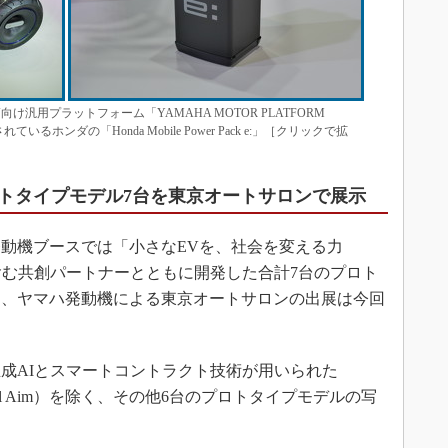
汎用プラットフォーム「YAMAHA MOTOR PLATFORM
るホンダの「Honda Mobile Power Pack e:」［クリックで拡
トタイプモデル7台を東京オートサロンで展示
発動機ブースでは「小さなEVを、社会を変える力
51を含む共創パートナーとともに開発した合計7台のプロト
お、ヤマハ発動機による東京オートサロンの出展は今回
成AIとスマートコントラクト技術が用いられた
Final Aim）を除く、その他6台のプロトタイプモデルの写