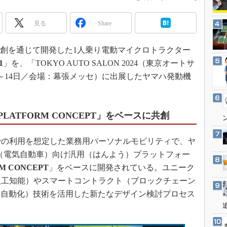
3Dプリンタ
産業オープンネット展
デジタルツインとCAE
見る
Share
S＆OP
との共創を通じて開発した1人乗り電動マイクロトラクター
インダストリー4.0
1
」を、「TOKYO AUTO SALON 2024（東京オートサ
イノベーション
月12～14日／会場：幕張メッセ）に出展したヤマハ発動機
製造業ビッグデータ
メイドインジャパン
植物工場
PLATFORM CONCEPT」をベースに共創
知財マネジメント
山間地での利用を想定した業務用パーソナルモビリティで、ヤ
海外生産
（電気自動車）向け汎用（はんよう）プラットフォー
グローバル設計・開発
M CONCEPT
」をベースに開発されている。ユニーク
制御セキュリティ
人工知能）やスマートコントラクト（ブロックチェーン
新型コロナへの対応
の自動化）技術を活用した新たなデザイン検討プロセス