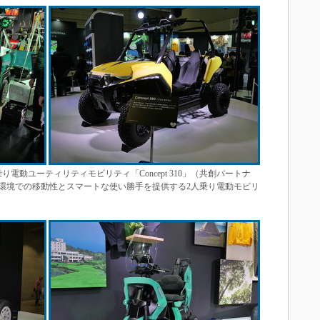
電動ユーティリティモビリティ「Concept 310」（共創パートナ
路面環境での移動性とスマートな使い勝手を提供する2人乗り電動モビリ