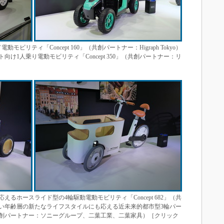
リティ「Concept 160」（共創パートナー：Higraph Tokyo）
け1人乗り電動モビリティ「Concept 350」（共創パートナー：リ
るホースライド型の4輪駆動電動モビリティ「Concept 682」（共
い年齢層の新たなライフスタイルにも応える近未来的都市型3輪パー
4」（共創パートナー：ソニーグループ、二葉工業、二葉家具）［クリック