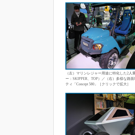
（左）マリンレジャー用途に特化した2人乗り
ー：SKIPPER、TOP）／（右）多様な
ティ「Concept 580」［クリックで拡大］