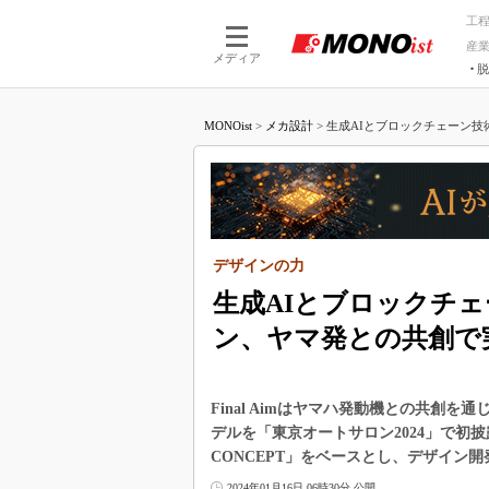
工
産
メディア
脱
つながる技術
AI×技術
MONOist
>
メカ設計
>
生成AIとブロックチェーン技術
つながる工場
AI×設備
つながるサービ
Physical
デザインの力
生成AIとブロックチ
ン、ヤマ発との共創で
Final Aimはヤマハ発動機との共創
デルを「東京オートサロン2024」で初披露
CONCEPT」をベースとし、デザイン
2024年01月16日 06時30分 公開