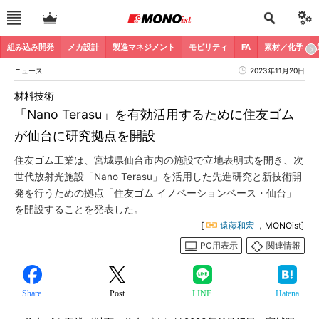
組み込み開発
メカ設計
製造マネジメント
モビリティ
FA
素材／化学
ニュース
2023年11月20日
材料技術
「Nano Terasu」を有効活用するために住友ゴム
が仙台に研究拠点を開設
住友ゴム工業は、宮城県仙台市内の施設で立地表明式を開き、次
世代放射光施設「Nano Terasu」を活用した先進研究と新技術開
発を行うための拠点「住友ゴム イノベーションベース・仙台」
を開設することを発表した。
[
遠藤和宏
，MONOist]
PC用表示
関連情報
Share
Post
LINE
Hatena