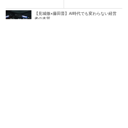
【見城徹×藤田晋】AI時代でも変わらない経営
者の本質
PR(FINCHI on GOETHE)
令和8年熊本地震による工場への影響まとめ
狭小な駐車場に、シャープがポールカメラ式製
品発表 市場シェア10％目指す