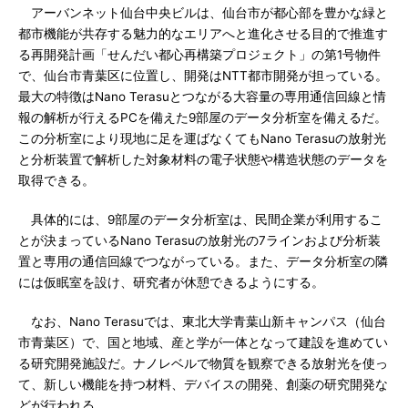
アーバンネット仙台中央ビルは、仙台市が都心部を豊かな緑と
都市機能が共存する魅力的なエリアへと進化させる目的で推進す
る再開発計画「せんだい都心再構築プロジェクト」の第1号物件
で、仙台市青葉区に位置し、開発はNTT都市開発が担っている。
最大の特徴はNano Terasuとつながる大容量の専用通信回線と情
報の解析が行えるPCを備えた9部屋のデータ分析室を備えるだ。
この分析室により現地に足を運ばなくてもNano Terasuの放射光
と分析装置で解析した対象材料の電子状態や構造状態のデータを
取得できる。
具体的には、9部屋のデータ分析室は、民間企業が利用するこ
とが決まっているNano Terasuの放射光の7ラインおよび分析装
置と専用の通信回線でつながっている。また、データ分析室の隣
には仮眠室を設け、研究者が休憩できるようにする。
なお、Nano Terasuでは、東北大学青葉山新キャンパス（仙台
市青葉区）で、国と地域、産と学が一体となって建設を進めてい
る研究開発施設だ。ナノレベルで物質を観察できる放射光を使っ
て、新しい機能を持つ材料、デバイスの開発、創薬の研究開発な
どが行われる。