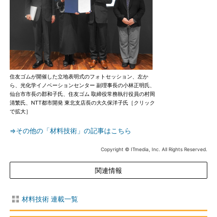
住友ゴムが開催した立地表明式のフォトセッション、左か
ら、光化学イノベーションセンター 副理事長の小林正明氏、
仙台市市長の郡和子氏、住友ゴム 取締役常務執行役員の村岡
清繁氏、NTT都市開発 東北支店長の大久保洋子氏［クリック
で拡大］
⇒その他の「材料技術」の記事はこちら
Copyright © ITmedia, Inc. All Rights Reserved.
関連情報
材料技術 連載一覧