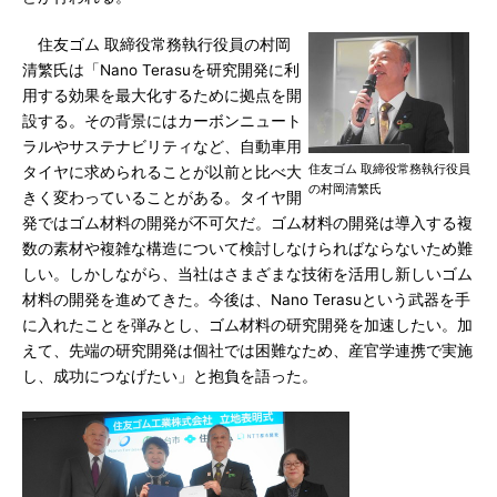
住友ゴム 取締役常務執行役員の村岡
清繁氏は「Nano Terasuを研究開発に利
用する効果を最大化するために拠点を開
設する。その背景にはカーボンニュート
ラルやサステナビリティなど、自動車用
住友ゴム 取締役常務執行役員
タイヤに求められることが以前と比べ大
の村岡清繁氏
きく変わっていることがある。タイヤ開
発ではゴム材料の開発が不可欠だ。ゴム材料の開発は導入する複
数の素材や複雑な構造について検討しなけらればならないため難
しい。しかしながら、当社はさまざまな技術を活用し新しいゴム
材料の開発を進めてきた。今後は、Nano Terasuという武器を手
に入れたことを弾みとし、ゴム材料の研究開発を加速したい。加
えて、先端の研究開発は個社では困難なため、産官学連携で実施
し、成功につなげたい」と抱負を語った。