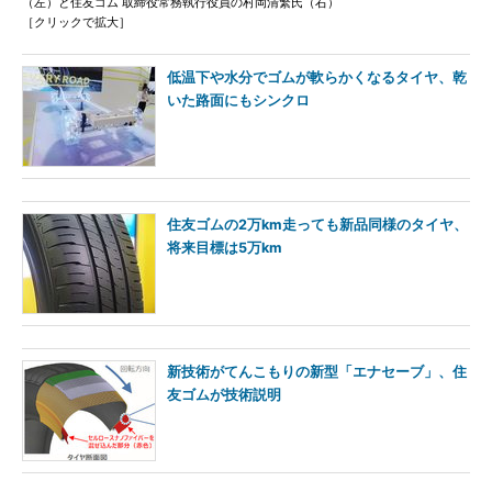
（左）と住友ゴム 取締役常務執行役員の村岡清繁氏（右）
［クリックで拡大］
低温下や水分でゴムが軟らかくなるタイヤ、乾
いた路面にもシンクロ
住友ゴムの2万km走っても新品同様のタイヤ、
将来目標は5万km
新技術がてんこもりの新型「エナセーブ」、住
友ゴムが技術説明