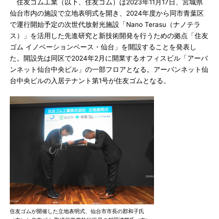
住友ゴム工業（以下、住友ゴム）は2023年11月17日、宮城県
仙台市内の施設で立地表明式を開き、2024年度から同市青葉区
で運行開始予定の次世代放射光施設「Nano Terasu（ナノテラ
ス）」を活用した先進研究と新技術開発を行うための拠点「住友
ゴム イノベーションベース・仙台」を開設することを発表し
た。開設先は同区で2024年2月に開業するオフィスビル「アーバ
ンネット仙台中央ビル」の一部フロアとなる。アーバンネット仙
台中央ビルの入居テナント第1号が住友ゴムとなる。
住友ゴムが開催した立地表明式、仙台市市長の郡和子氏