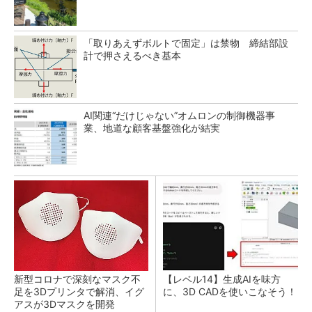
「取りあえずボルトで固定」は禁物 締結部設
計で押さえるべき基本
AI関連“だけじゃない”オムロンの制御機器事
業、地道な顧客基盤強化が結実
新型コロナで深刻なマスク不
【レベル14】生成AIを味方
足を3Dプリンタで解消、イグ
に、3D CADを使いこなそう！
アスが3Dマスクを開発