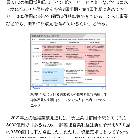
員 CFOの梅田博和氏は「インダストリーセクターなどではコス
ト増に合わせた価格改定を第3四半期～第4四半期に進めてお
り、1300億円の3分の1程度は価格転嫁できている。くらし事業
などでも、適宜価格改定を進めていきたい」と語る。
第3四半期における需要変化や原材料価格高騰、半
導体不足の影響［クリックで拡大］ 出所：パナソ
ニック
2021年度の連結業績見通しは、売上高は前回予想と同じ7兆
3000億円ではあるものの、調整後営業利益は前回予想比8.7％減
の3650億円に下方修正した。ただし、資産売却によってその他