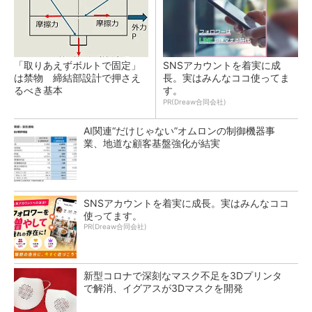
「取りあえずボルトで固定」
SNSアカウントを着実に成
は禁物 締結部設計で押さえ
長。実はみんなココ使ってま
るべき基本
す。
PR(Dreaw合同会社)
AI関連“だけじゃない”オムロンの制御機器事
業、地道な顧客基盤強化が結実
SNSアカウントを着実に成長。実はみんなココ
使ってます。
PR(Dreaw合同会社)
新型コロナで深刻なマスク不足を3Dプリンタ
で解消、イグアスが3Dマスクを開発