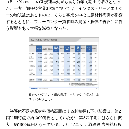
（Blue Yonder）の新規連結効果もあり前年同期比で増収となっ
た。一方、調整後営業利益については、インダストリーとエナジ
ーの増販益はあるものの、くらし事業を中心に原材料高騰が影響
するとともに、ブルーヨンダー買収時の資産・負債の再評価に伴
う影響もあり大幅な減益となった。
新たなセグメント別の業績［クリックで拡大］ 出
所：パナソニック
半導体不足や原材料価格高騰による利益押し下げ影響は、第2
四半期時点で約1000億円としていたが、第3四半期にはさらに拡
大し約1300億円となっている。パナソニック 取締役 専務執行役