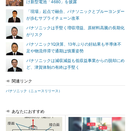
け新型電池「4680」を披露
「現場」起点で融合、パナソニックとブルーヨンダー
が歩むサプライチェーン改革
パナソニックは手堅く増収増益、原材料高騰の長期化
がリスク
パナソニック1Q決算、13年ぶりの好結果も半導体不
足や物流停滞で通期は慎重姿勢
パナソニックは減収減益も低収益事業からの脱却にめ
ど、津賀体制の有終は手堅く
関連リンク
パナソニック（ニュースリリース）
あなたにおすすめ