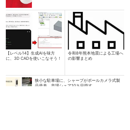
【レベル14】生成AIを味方
令和8年熊本地震による工場へ
に、3D CADを使いこなそう！
の影響まとめ
狭小な駐車場に、シャープがポールカメラ式製
品発表 市場シェア10％目指す
ルネサスが高崎工場を閉鎖へ、かつてはSiCデ
バイス生産の計画も