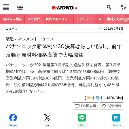
組み込み開発
メカ設計
製造マネジメント
モビリティ
FA
素材／化学
ニュース
2022年2月3日
製造マネジメントニュース
パナソニック新体制の3Q決算は厳しい船出、前年
反動と原材料価格高騰で大幅減益
パナソニックが2021年度第3四半期の連結決算を発表。第3四半
期単独では、売上高が前年同期比4％増の1兆8898億円、調整後
営業利益が同39％減の875億円、営業利益が同44％減の730億
円、税引前利益が同42％減の736億円、当期純利益が同48％減
の426億円となった。
[
朴尚洙
，MONOist]
PC用表示
関連情報
Share
Post
LINE
Hatena