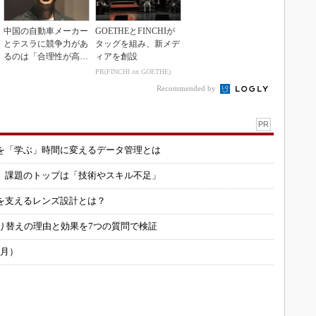
中国の自動車メーカー
GOETHEとFINCHIが
とテスラに競争力があ
タッグを組み、新メデ
るのは「合理性が高
ィアを創設
い」から
PR(FINCHI on GOETHE)
Recommended by
PR
を「学ぶ」時間に変えるデータ管理とは
用 課題のトップは「技術やスキル不足」
を支えるレンズ設計とは？
り替えの理由と効果を7つの質問で検証
6月）