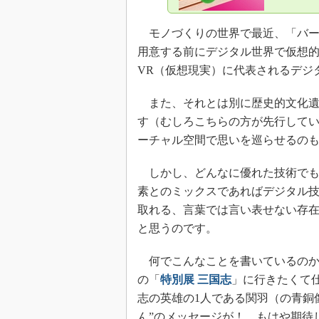
モノづくりの世界で最近、「バー
用意する前にデジタル世界で仮想
VR（仮想現実）に代表されるデジ
また、それとは別に歴史的文化遺
す（むしろこちらの方が先行して
ーチャル空間で思いを巡らせるの
しかし、どんなに優れた技術でも
素とのミックスであればデジタル
取れる、言葉では言い表せない存
と思うのです。
何でこんなことを書いているのかと
の「
特別展 三国志
」に行きたくて
志の英雄の1人である関羽（の青銅
ん”のメッセージが！ もはや期待