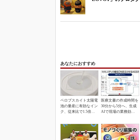
あなたにおすすめ
ペロブスカイト太陽電
医療文書の作成時間を
池の量産に有効なイン
30分から5分へ、生成
ク、従来比で1.5倍の
AIで現場の業務効率
性能向上
化