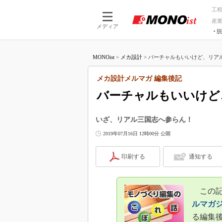
工
産
メディア
脱
つながる技術
AI×技術
MONOist
>
メカ設計
>
バーチャルもいいけど、リアル
つながる工場
AI×設備
つながるサービ
Physical
メカ設計メルマガ 編集後記
バーチャルもいいけど
いざ、リアル三国志へ参らん！
2019年07月16日 12時00分 公開
印刷する
通知する
この記事
ルマガ
る編集