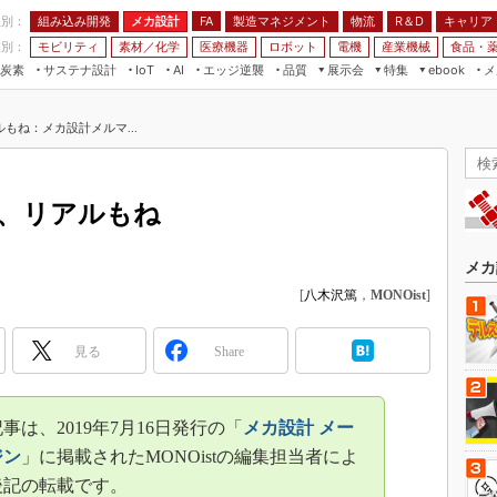
程別：
組み込み開発
メカ設計
製造マネジメント
物流
R＆D
キャリア
FA
業別：
モビリティ
素材／化学
医療機器
ロボット
電機
産業機械
食品・
炭素
サステナ設計
エッジ逆襲
品質
展示会
特集
メ
IoT
AI
ebook
伝承
組み込み開発
CEATEC
読者調査まとめ
編集後記
もね：メカ設計メルマ...
JIMTOF
保全
メカ設計
つながるクルマ
組込み/エッジ コンピューティング
ス
 AI
製造マネジメント
5G
展＆IoT/5Gソリューション展
VR／AR
FA
、リアルもね
IIFES
モビリティ
フィールドサービス
国際ロボット展
素材／化学
FPGA
メカ
ジャパンモビリティショー
[
八木沢篤
，
MONOist
]
組み込み画像技術
TECHNO-FRONTIER
組み込みモデリング
人テク展
見る
Share
Windows Embedded
スマート工場EXPO
車載ソフト開発
EdgeTech+
は、2019年7月16日発行の「
メカ設計 メー
ISO26262
日本ものづくりワールド
ジン
」に掲載されたMONOistの編集担当者によ
無償設計ツール
後記の転載です。
AUTOMOTIVE WORLD