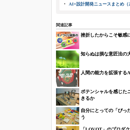
AI×設計開発ニュースまとめ（2
関連記事
挫折したからこそ敏感
知らぬは損な意匠法の
人間の能力を拡張するAR、
ポテンシャルを感じた
きるか
自分にとっての「ぴっ
う
「LOVOT」のプロダ