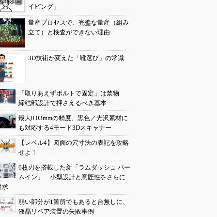
イピング」
量産プロセスで、完璧な量産（組み
立て）と検査ができない理由
3D技術が変えた「靴選び」の常識
「取りあえずボルトで固定」は禁物
締結部設計で押さえるべき基本
最大0.03mmの精度、黒色／光沢素材に
も対応する4モード3Dスキャナー
【レベル4】図面の穴寸法の表記を攻略
せよ！
6枚刃を搭載した新「ラムダッシュ パー
ムイン」 小型設計と意匠性をさらに
追求
弱い部分が1箇所でもあると台無しに、
液晶リペア装置の失敗事例