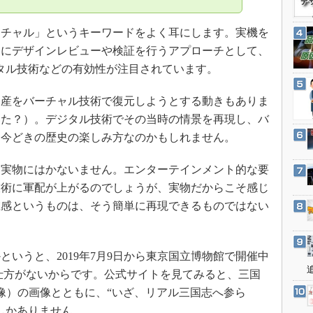
3Dプリンタ
産業オープンネット展
デジタルツインとCAE
チャル」というキーワードをよく耳にします。実機を
S＆OP
的にデザインレビューや検証を行うアプローチとして、
タル技術などの有効性が注目されています。
インダストリー4.0
イノベーション
産をバーチャル技術で復元しようとする動きもありま
製造業ビッグデータ
いた？）。デジタル技術でその当時の情景を再現し、バ
メイドインジャパン
も今どきの歴史の楽しみ方なのかもしれません。
植物工場
実物にはかないません。エンターテインメント的な要
知財マネジメント
技術に軍配が上がるのでしょうが、実物だからこそ感じ
海外生産
在感というものは、そう簡単に再現できるものではない
グローバル設計・開発
制御セキュリティ
いうと、2019年7月9日から東京国立博物館で開催中
新型コロナへの対応
仕方がないからです。公式サイトを見てみると、三国
像）の画像とともに、“いざ、リアル三国志へ参ら
しかありません。