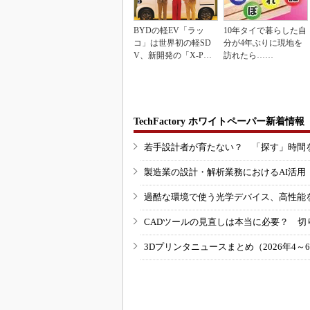
BYDの軽EV「ラッ
10年タイで暮らした自
コ」は世界初の軽SD
分が4年ぶりに現地を
V、新開発の「X-PAC
訪れたら……
K」に電動システ...
TechFactory ホワイトペーパー新着情報
若手設計者が育たない？ 「探す」時間
製造業の設計・解析業務におけるAI活
過酷な環境で使う光学デバイス、高性能
CADツールの見直しは本当に必要？ 切
3Dプリンタニュースまとめ（2026年4～