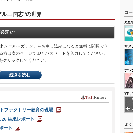
コー
アル三国志”の世界
MO
必須です
計 メールマガジン」をお申し込みになると無料で閲覧でき
サス
る方は次のページでIDとパスワードを入力してください。
をクリックしてください。
デジ
続きを読む
VR
トファクトリー教育の現場
026 結果レポート
よく
レポート