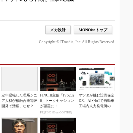
メカ設計
MONOist トップ
Copyright © ITmedia, Inc. All Rights Reserved.
定年退職した理系シニ
FINCHI主催「IVS202
マツダが挑む設備保全
ア人材が核融合発電炉
6」トークセッション
DX、AIやIoTで自動車
開発で活躍、なぜ？
が話題に！
工場内火力発電所の現
地点検ゼロへ
PR(FINCHI on GOETHE)