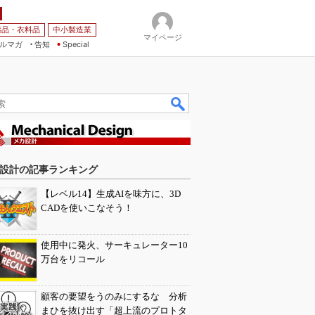
薬品・衣料品
中小製造業
マイページ
ルマガ
告知
Special
設計の記事ランキング
【レベル14】生成AIを味方に、3D
CADを使いこなそう！
使用中に発火、サーキュレーター10
万台をリコール
顧客の要望をうのみにするな 分析
まひを抜け出す「超上流のプロトタ