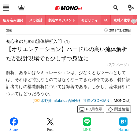
組み込み開発
メカ設計
製造マネジメント
モビリティ
FA
素材／化学
連載
2019年2月28日
初心者のための流体解析入門（1）
【オリエンテーション】ハードルの高い流体解析
だが設計現場でも少しずつ身近に
（2/2 ページ）
解析、あるいはシミュレーションは、少なくともツールとして
は、それほど特別なものではなくなってきた昨今である。特に設
計者向けの構造解析については顕著である。しかし、流体解析に
ついてはどうだろうか。
[
水野操 mfabrica合同会社 社長／3D-GAN
，MONOist]
PC用表示
関連情報
Share
Post
LINE
Hatena