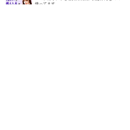
使ってます。
PR(Dreaw合同会社)
令和8年熊本地震による工場への影響まとめ
狭小な駐車場に、シャープがポールカメラ式製
品発表 市場シェア10％目指す
ルネサスが高崎工場を閉鎖
なぜ熊本に半導体産業が集ま