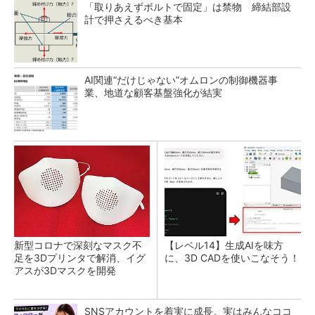
「取りあえずボルトで固定」は禁物 締結部設
計で押さえるべき基本
AI関連“だけじゃない”オムロンの制御機器事
業、地道な顧客基盤強化が結実
新型コロナで深刻なマスク不
【レベル14】生成AIを味方
足を3Dプリンタで解消、イグ
に、3D CADを使いこなそう！
アスが3Dマスクを開発
SNSアカウントを着実に成長。実はみんなココ