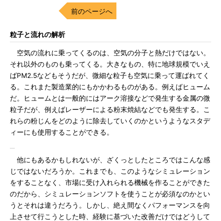
前のページへ
粒子と流れの解析
空気の流れに乗ってくるのは、空気の分子と熱だけではない。
それ以外のものも乗ってくる。大きなもの、特に地球規模でいえ
ばPM2.5などもそうだが、微細な粒子も空気に乗って運ばれてく
る。これまた製造業的にもかかわるものがある。例えばヒューム
だ。ヒュームとは一般的にはアーク溶接などで発生する金属の微
粒子だが、例えばレーザーによる粉末焼結などでも発生する。こ
れらの粉じんをどのように除去していくのかというようなスタデ
ィーにも使用することができる。
他にもあるかもしれないが、ざくっとしたところではこんな感
じではないだろうか。これまでも、このようなシミュレーション
をすることなく、市場に受け入れられる機械を作ることができた
のだから、シミュレーションソフトを使うことが必須なのかとい
うとそれは違うだろう。しかし、絶え間なくパフォーマンスを向
上させて行こうとした時、経験に基づいた改善だけではどうして