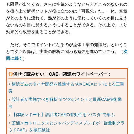
も限界が出てくる。さらに空気のようなとらえどころのないもの
を扱う上で解析ソフトが役に立つのは「可視化」だ。一体、空気
がどのように流れて、熱がどのように伝わっていくのか目に見え
ないものを目に見えるようにすることができる。その上で、より
効果的な改善を図ることができる。
ただ、そこでポイントになるのが流体工学の知識だ。というこ
とで次回以降は、実際の解析に関わる勉強を進めていこう。（
次
回に続く
）
◎
併せて読みたい「CAE」関連ホワイトペーパー：
»
横浜ゴムのタイヤ開発を推進する“AI×CAE×ヒト”による三重
奏
»
設計者が実施すべき解析“3つ”のポイントと最新CAE技術動
向
»
【体験レポート】設計者CAEの有効性を“パスタ”で学ぶ
»
芝浦メカトロニクスとジャパンディスプレイが「従量制クラ
ウドCAE」を徹底検証