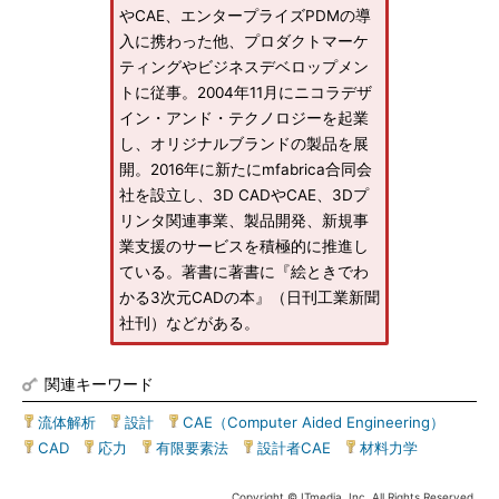
やCAE、エンタープライズPDMの導
入に携わった他、プロダクトマーケ
ティングやビジネスデベロップメン
トに従事。2004年11月にニコラデザ
イン・アンド・テクノロジーを起業
し、オリジナルブランドの製品を展
開。2016年に新たにmfabrica合同会
社を設立し、3D CADやCAE、3Dプ
リンタ関連事業、製品開発、新規事
業支援のサービスを積極的に推進し
ている。著書に著書に『絵ときでわ
かる3次元CADの本』（日刊工業新聞
社刊）などがある。
関連キーワード
流体解析
|
設計
|
CAE（Computer Aided Engineering）
|
CAD
|
応力
|
有限要素法
|
設計者CAE
|
材料力学
Copyright © ITmedia, Inc. All Rights Reserved.