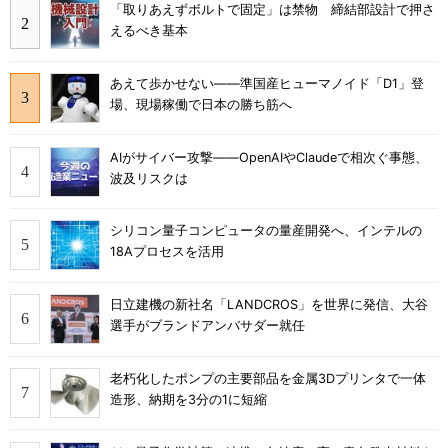
「取りあえずボルトで固定」は禁物 締結部設計で押さ
えるべき基本
あえて歩かせない――準国産ヒューマノイド「D1」登
場、現場稼働で日本の勝ち筋へ
AIがサイバー攻撃――OpenAIやClaudeで相次ぐ事態、
波及リスクは
シリコン量子コンピュータの量産開発へ、インテルの
18Aプロセスを活用
日立建機の新社名「LANDCROS」を世界に発信、大谷
選手がブランドアンバサダー就任
老朽化したポンプの主要部品を金属3Dプリンタで一体
造形、納期を3分の1に短縮