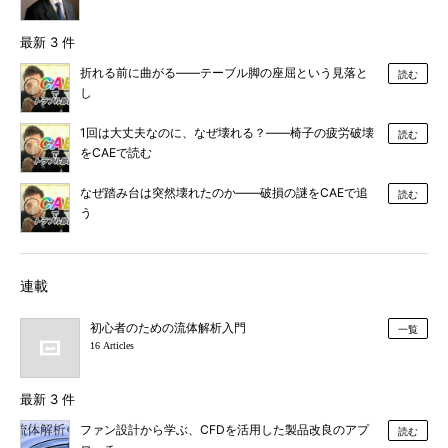
最新 3 件
折れる前に曲がる――テーブル脚の座屈という見落と
読む
し
1回は大丈夫なのに、なぜ壊れる？――椅子の疲労破壊
読む
をCAEで読む
なぜ踏み台は突然壊れたのか――破損の謎をCAEで追
読む
う
連載
初心者のための流体解析入門
一覧
16 Articles
最新 3 件
ファン設計から学ぶ、CFDを活用した製品改良のアプ
読む