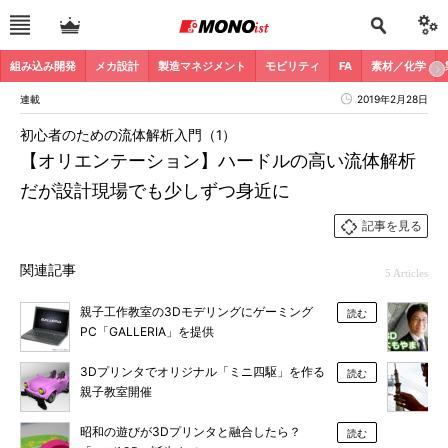
組み込み開発
メカ設計
製造マネジメント
モビリティ
FA
素材／化学
連載
2019年2月28日
初心者のための流体解析入門（1）
【オリエンテーション】ハードルの高い流体解析
だが設計現場でも少しずつ身近に
記事を見る
関連記事
5 Articles
親子工作教室の3Dモデリングにゲーミング
読む
PC「GALLERIA」を提供
3Dプリンタでオリジナル「ミニ四駆」を作る
読む
親子教室開催
昭和の遊びが3Dプリンタと融合したら？
読む