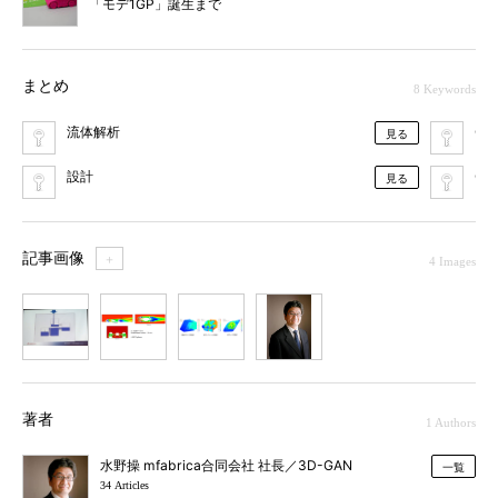
「モデ1GP」誕生まで
まとめ
8 Keywords
流体解析
CAE
見る
設計
CA
見る
記事画像
＋
4 Images
1
2
3
4
著者
1 Authors
水野操 mfabrica合同会社 社長／3D-GAN
一覧
34 Articles