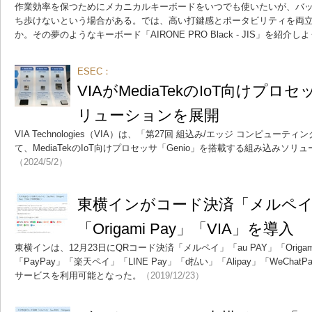
作業効率を保つためにメカニカルキーボードをいつでも使いたいが、バ
ち歩けないという場合がある。では、高い打鍵感とポータビリティを両
か。その夢のようなキーボード「AIRONE PRO Black - JIS」を紹介し
ESEC：
VIAがMediaTekのIoT向けプ
リューションを展開
VIA Technologies（VIA）は、「第27回 組込み/エッジ コンピュー
て、MediaTekのIoT向けプロセッサ「Genio」を搭載する組み込みソ
（2024/5/2）
東横インがコード決済「メルペイ」
「Origami Pay」「VIA」を導入
東横インは、12月23日にQRコード決済「メルペイ」「au PAY」「Origam
「PayPay」「楽天ペイ」「LINE Pay」「d払い」「Alipay」「WeCh
サービスを利用可能となった。
（2019/12/23）