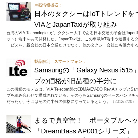
車載情報機器：
日本のタクシーはIoTトレンド
VIAとJapanTaxiが取り組み
台湾のVIA Technologiesが、タクシー大手である日本交通の子会社Japa
ット）端末を共同開発した。JapanTaxiは、この車載IoT端末や連携す
ービスを、親会社の日本交通だけでなく、他のタクシー会社にも販売す
製品解剖 スマートフォン：
Samsungの「Galaxy Nexus i
プの価格が旧品種の半分に
この機種のモデムは、VIA Telecom製のCDMA/EV-DO Rev.AチップとS
プを組み合わせて構成されている。そのうちSamsungのベースバンドチ
だったが、今回はその約半分の価格になっているという。
（2012/2/20）
まるで真空管！ ポータブルヘ
「DreamBass AP001シリーズ」