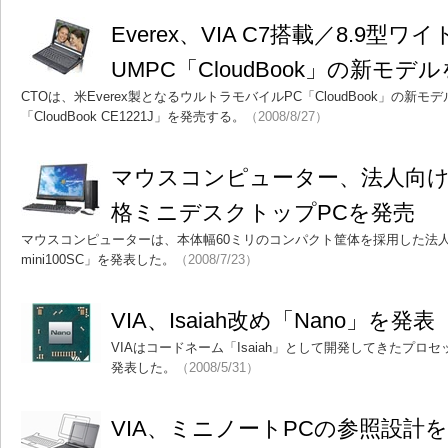
Everex、VIA C7搭載／8.9型
UMPC「CloudBook」の新モデ
CTOは、米Everex製となるウルトラモバイルPC「CloudBook」の新モデル2製
「CloudBook CE1221J」を発売する。
（2008/8/27）
マウスコンピューター、法人向けの
格ミニデスクトップPCを発売
マウスコンピューターは、本体幅60ミリのコンパクト筐体を採用した法人
mini100SC」を発表した。
（2008/7/23）
VIA、Isaiah改め「Nano」を発表
VIAはコードネーム「Isaiah」として開発してきたプロ
発表した。
（2008/5/31）
VIA、ミニノートPCの参照設計