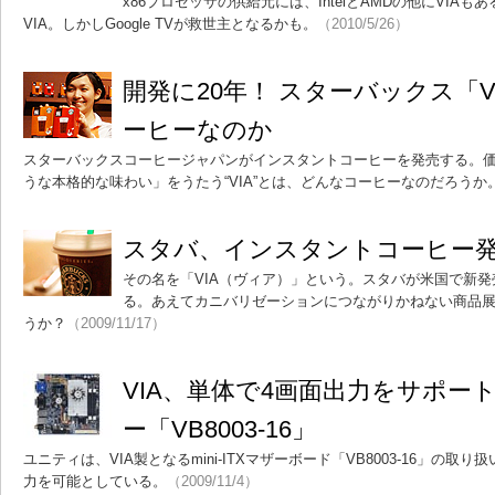
x86プロセッサの供給元には、IntelとAMDの他にVIAもあ
VIA。しかしGoogle TVが救世主となるかも。
（2010/5/26）
開発に20年！ スターバックス「
ーヒーなのか
スターバックスコーヒージャパンがインスタントコーヒーを発売する。価格
うな本格的な味わい」をうたう“VIA”とは、どんなコーヒーなのだろうか
スタバ、インスタントコーヒー
その名を「VIA（ヴィア）」という。スタバが米国で新
る。あえてカニバリゼーションにつながりかねない商品
うか？
（2009/11/17）
VIA、単体で4画面出力をサポートした
ー「VB8003-16」
ユニティは、VIA製となるmini-ITXマザーボード「VB8003-16」の
力を可能としている。
（2009/11/4）