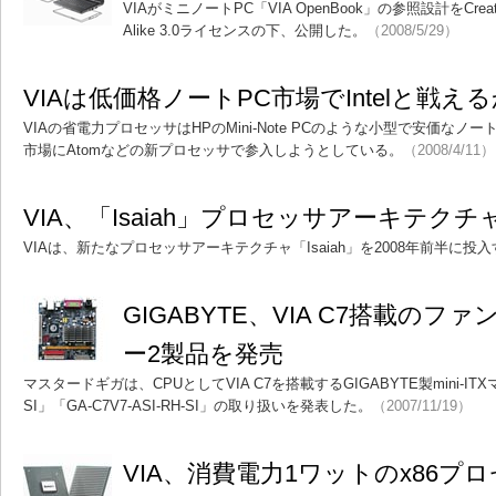
VIAがミニノートPC「VIA OpenBook」の参照設計をCreative Co
Alike 3.0ライセンスの下、公開した。
（2008/5/29）
VIAは低価格ノートPC市場でIntelと戦え
VIAの省電力プロセッサはHPのMini-Note PCのような小型で安価なノー
市場にAtomなどの新プロセッサで参入しようとしている。
（2008/4/11）
VIA、「Isaiah」プロセッサアーキテク
VIAは、新たなプロセッサアーキテクチャ「Isaiah」を2008年前半に投
GIGABYTE、VIA C7搭載のファン
ー2製品を発売
マスタードギガは、CPUとしてVIA C7を搭載するGIGABYTE製mini-ITXマ
SI」「GA-C7V7-ASI-RH-SI」の取り扱いを発表した。
（2007/11/19）
VIA、消費電力1ワットのx86プ