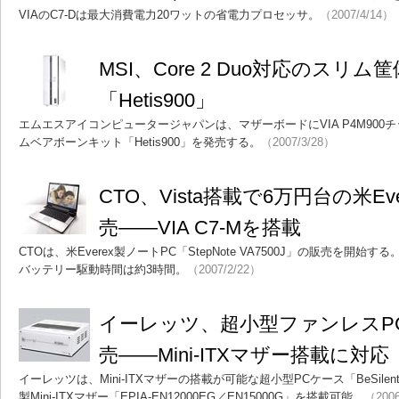
VIAのC7-Dは最大消費電力20ワットの省電力プロセッサ。
（2007/4/14）
MSI、Core 2 Duo対応のスリ
「Hetis900」
エムエスアイコンピュータージャパンは、マザーボードにVIA P4M90
ムベアボーンキット「Hetis900」を発売する。
（2007/3/28）
CTO、Vista搭載で6万円台の米Ev
売――VIA C7-Mを搭載
CTOは、米Everex製ノートPC「StepNote VA7500J」の販売を開始する
バッテリー駆動時間は約3時間。
（2007/2/22）
イーレッツ、超小型ファンレスPC
売――Mini-ITXマザー搭載に対応
イーレッツは、Mini-ITXマザーの搭載が可能な超小型PCケース「BeSilent
製Mini-ITXマザー「EPIA-EN12000EG／EN15000G」を搭載可能。
（2006