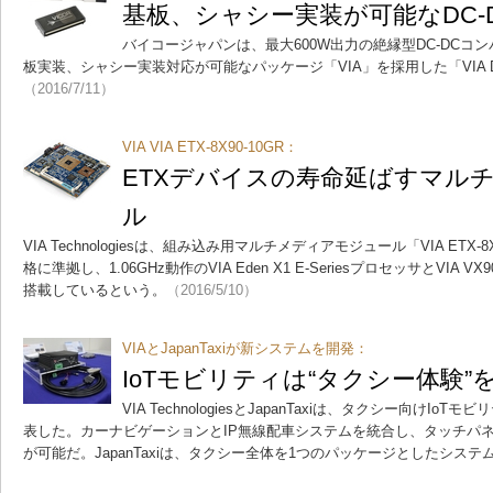
基板、シャシー実装が可能なDC-
バイコージャパンは、最大600W出力の絶縁型DC-DCコ
板実装、シャシー実装対応が可能なパッケージ「VIA」を採用した「VIA 
（2016/7/11）
VIA VIA ETX-8X90-10GR：
ETXデバイスの寿命延ばすマル
ル
VIA Technologiesは、組み込み用マルチメディアモジュール「VIA ETX-
格に準拠し、1.06GHz動作のVIA Eden X1 E-SeriesプロセッサとVI
搭載しているという。
（2016/5/10）
VIAとJapanTaxiが新システムを開発：
IoTモビリティは“タクシー体験
VIA TechnologiesとJapanTaxiは、タクシー向けIo
表した。カーナビゲーションとIP無線配車システムを統合し、タッチパ
が可能だ。JapanTaxiは、タクシー全体を1つのパッケージとしたシス