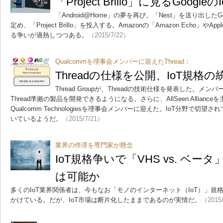
「Project Brillo」に見るGoogle
「Android@Home」の夢を再び。「Nest」を送り出した
定め、「Project Brillo」を投入する。Amazonの「Amazon Echo」やAp
る争いが過熱しつつある。
（2015/7/22）
Qualcommを理事会メンバーに迎えたThread：
Threadの仕様を公開、IoT規格
Thread Groupが、Threadの技術仕様を発表した。
Thread準拠の製品を開発できるようになる。さらに、AllSeen Alliance
Qualcomm Technologiesを理事会メンバーに迎えた。IoT分野で切
いているようだ。
（2015/7/21）
業界の停滞を専門家が懸念
IoT規格争いで「VHS vs. ベ
は可能か
多くのIoT業界関係者は、今もなお「モノのインターネット（IoT）」
かけている。だが、IoT市場は断片化したままであるのが実情だ。
（2015