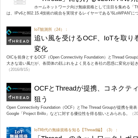
ホームネットワーク向け無線規格として注目を集める「Th
は、IPv6と802.15.4技術の統合を実現するレイヤーである“6LoWPAN
IoT観測所（24）：
追い風を受けるOCF、IoTを取
変化
OICを前身とするOCF（Open Connectivity Foundation）とThrea
大きな追い風だが、各団体の顔ぶれをよく見ると各社の思惑に変化が起
（2016/8/15）
OCFとThreadが提携、コネク
狙う
Open Connectivity Foundation（OCF）とThe Thread Groupが提携を
Google「Project Brillo」などに対する優位性を得る狙いとみられる。
（20
IoT時代の無線規格を知る【Thread編】（3）：