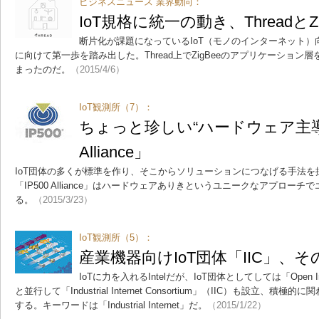
ビジネスニュース 業界動向：
IoT規格に統一の動き、ThreadとZ
断片化が課題になっているIoT（モノのインターネット
に向けて第一歩を踏み出した。Thread上でZigBeeのアプリケーショ
まったのだ。
（2015/4/6）
IoT観測所（7）：
ちょっと珍しい“ハードウェア主導型”
Alliance」
IoT団体の多くが標準を作り、そこからソリューションにつなげる手法
「IP500 Alliance」はハードウェアありきというユニークなアプロー
る。
（2015/3/23）
IoT観測所（5）：
産業機器向けIoT団体「IIC」、そ
IoTに力を入れるIntelだが、IoT団体としてしては「Open Inter
と並行して「Industrial Internet Consortium」（IIC）も設立、
する。キーワードは「Industrial Internet」だ。
（2015/1/22）