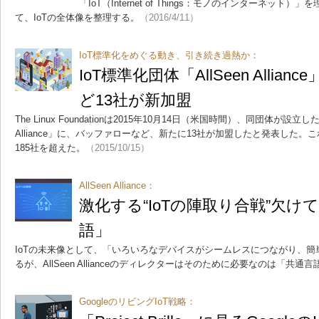
「IoT（Internet of Things：モノのインターネッ
て、IoTの全体像を整理する。
（2016/4/11）
IoT標準化をめぐる動き、引き続き過熱か：
IoT標準化団体「AllSeen Alli
ど13社が新加盟
The Linux Foundationは2015年10月14日（米国時間）、同団体が設立し
Alliance」に、バッファローなど、新たに13社が加盟したと発表した
185社を超えた。
（2015/10/15）
AllSeen Alliance：
激化する“IoTの陣取り合戦”欠
語」
IoTの未来像として、「いろいろなデバイスがシームレスにつながり、
るが、AllSeen Allianceのディレクターはそのために必要なのは「共通
GoogleのリビングIoT戦略：