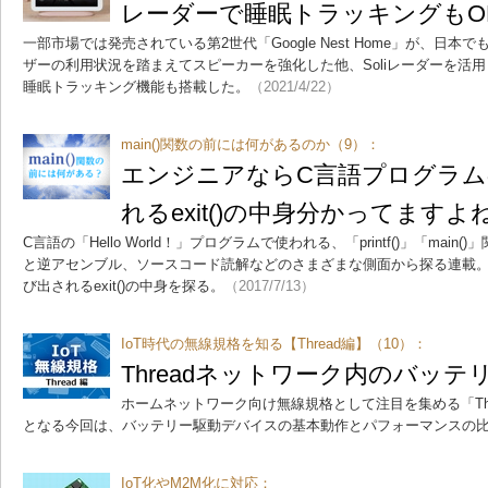
レーダーで睡眠トラッキングもOK
一部市場では発売されている第2世代「Google Nest Home」が、日本
ザーの利用状況を踏まえてスピーカーを強化した他、Soliレーダーを活
睡眠トラッキング機能も搭載した。
（2021/4/22）
main()関数の前には何があるのか（9）：
エンジニアならC言語プログラ
れるexit()の中身分かってますよ
C言語の「Hello World！」プログラムで使われる、「printf()」「ma
と逆アセンブル、ソースコード読解などのさまざまな側面から探る連載
び出されるexit()の中身を探る。
（2017/7/13）
IoT時代の無線規格を知る【Thread編】（10）：
Threadネットワーク内のバッ
ホームネットワーク向け無線規格として注目を集める「Th
となる今回は、バッテリー駆動デバイスの基本動作とパフォーマンスの
IoT化やM2M化に対応：