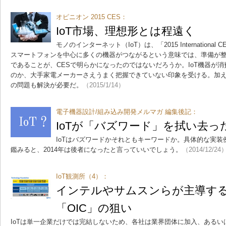
オピニオン 2015 CES：
IoT市場、理想形とは程遠く
モノのインターネット（IoT）は、「2015 Internation
スマートフォンを中心に多くの機器がつながるという意味では、準備が
であることが、CESで明らかになったのではないだろうか。IoT機器が
のか、大手家電メーカーさえうまく把握できていない印象を受ける。加
の問題も解決が必要だ。
（2015/1/14）
電子機器設計/組み込み開発メルマガ 編集後記：
IoTが「バズワード」を拭い去った
IoTはバズワードかそれともキーワードか。具体的な実
鑑みると、2014年は後者になったと言っていいでしょう。
（2014/12/24
IoT観測所（4）：
インテルやサムスンらが主導するI
「OIC」の狙い
IoTは単一企業だけでは完結しないため、各社は業界団体に加入、ある