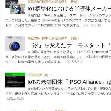
家庭内IoT標準化を巡る動向（後編）：
IoT標準化における半導体メーカ
前編では「Nest」を活用し、スマートホーム市場のプラッ
ついて解説した。後編ではGoogleのもう1つのアプローチ方法を紹介す
トホーム分野でのライバルの動向について解説する。
（2015/5/26）
家庭内IoT標準化を巡る動向（前編）：
「家」を変えたサーモスタット「N
自由度の高さ故にカタチが見えにくい「IoT（Internet of
今、各社の将来像が見えてきた。本稿では前編として、IoTの1つの目標
ついて、Nestの事例を通じて解説する。
（2015/5/21）
IoT観測所（8）：
IoTの老舗団体「IPSO Allian
まだIoTという言葉がないころから活動している「IPSO All
ただ、規格を作り普及させるというより、“手助け”に軸足を置くのがこ
（2015/4/16）