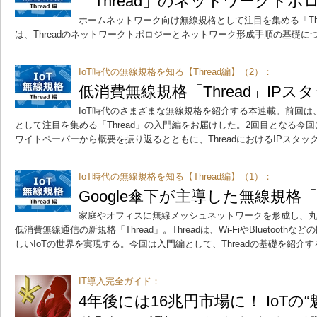
「Thread」のネットワークト
ホームネットワーク向け無線規格として注目を集める「Th
は、Threadのネットワークトポロジーとネットワーク形成手順の基礎に
IoT時代の無線規格を知る【Thread編】（2）：
低消費無線規格「Thread」IPス
IoT時代のさまざまな無線規格を紹介する本連載。前回
として注目を集める「Thread」の入門編をお届けした。2回目となる今回は、T
ワイトペーパーから概要を振り返るとともに、ThreadにおけるIPスタ
IoT時代の無線規格を知る【Thread編】（1）：
Google傘下が主導した無線規格「T
家庭やオフィスに無線メッシュネットワークを形成し、
低消費無線通信の新規格「Thread」。Threadは、Wi-FiやBluetoo
しいIoTの世界を実現する。今回は入門編として、Threadの基礎を紹介す
IT導入完全ガイド：
4年後には16兆円市場に！ IoTの“