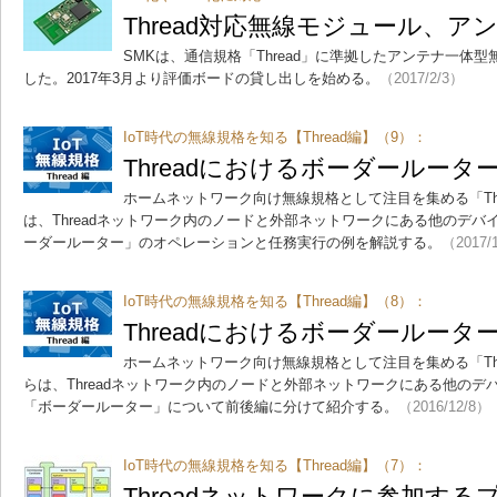
Thread対応無線モジュール、ア
SMKは、通信規格「Thread」に準拠したアンテナ一体型
した。2017年3月より評価ボードの貸し出しを始める。
（2017/2/3）
IoT時代の無線規格を知る【Thread編】（9）：
Threadにおけるボーダールータ
ホームネットワーク向け無線規格として注目を集める「Th
は、Threadネットワーク内のノードと外部ネットワークにある他のデ
ーダールーター」のオペレーションと任務実行の例を解説する。
（2017/
IoT時代の無線規格を知る【Thread編】（8）：
Threadにおけるボーダールータ
ホームネットワーク向け無線規格として注目を集める「Th
らは、Threadネットワーク内のノードと外部ネットワークにある他の
「ボーダールーター」について前後編に分けて紹介する。
（2016/12/8）
IoT時代の無線規格を知る【Thread編】（7）：
Threadネットワークに参加す