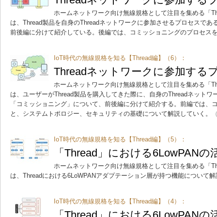
ホームネットワーク向け無線規格として注目を集める「Th
は、Thread製品を自身のThreadネットワークに参加させるプロセス
前後編に分けて紹介している。後編では、コミッショニングのプロセス
IoT時代の無線規格を知る【Thread編】（6）：
Threadネットワークに参加す
ホームネットワーク向け無線規格として注目を集める「Th
は、ユーザーがThread製品を購入してきた際に、自身のThreadネッ
「コミッショニング」について、前後編に分けて紹介する。前編では、
と、システムトポロジー、セキュリティの基礎について解説していく。
（
IoT時代の無線規格を知る【Thread編】（5）：
「Thread」における6LowPAN
ホームネットワーク向け無線規格として注目を集める「Th
は、Threadにおける6LoWPANアダプテーション層が持つ機能について
IoT時代の無線規格を知る【Thread編】（4）：
「Thread」における6LowPAN