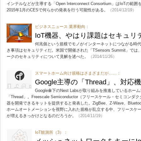
インテルなどが主導する「Open Interconnect Consortium」はI
2015年1月のCESで何らかの発表を行う可能性がある。
（2014/12/19）
ビジネスニュース 業界動向：
IoT機器、やはり課題はセキュリ
何兆個という規模でモノがインターネットにつながる時
き事項はセキュリティだ。米国で開催された「TSensors Summit」
ークのセキュリティについて見解を述べた。
（2014/11/26）
スマートホーム向け規格はさまざまだが……：
Google主導の「Thread」、
Google傘下のNest Labsが取り組みを推進している
「Thread」。Freescale Semiconductor（フリースケール・セミコ
器を開発できるキットを提供すると発表した。ZigBee、Z-Wave、Bluetoot
ホームオートメーションを視野に入れた規格が乱立する中、フリースケール
が増えるきっかけとなるのだろうか。
（2014/11/19）
IoT観測所（3）：