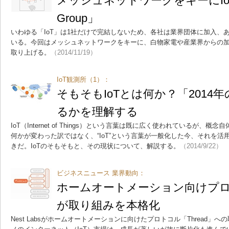
メッシュネットワークをキーにIoT
Group」
いわゆる「IoT」は1社だけで完結しないため、各社は業界団体に加入、
いる。今回はメッシュネットワークをキーに、白物家電や産業界からの加入者も
取り上げる。
（2014/11/19）
IoT観測所（1）：
そもそもIoTとは何か？「2014年
るかを理解する
IoT（Internet of Things）という言葉は既に広く使われているが、
何かが変わった訳ではなく、“IoT”という言葉が一般化した今、それを
きだ。IoTのそもそもと、その現状について、解説する。
（2014/9/22）
ビジネスニュース 業界動向：
ホームオートメーション向けプロトコ
が取り組みを本格化
Nest Labsがホームオートメーションに向けたプロトコル「Thread