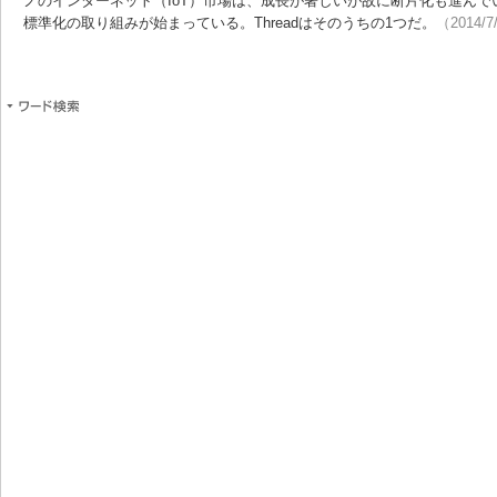
ノのインターネット（IoT）市場は、成長が著しいが故に断片化も進ん
標準化の取り組みが始まっている。Threadはそのうちの1つだ。
（2014/7