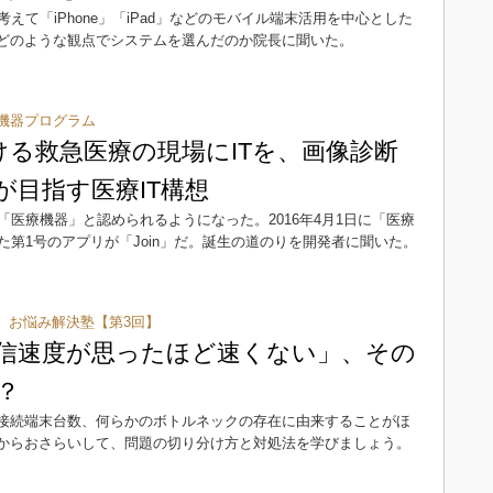
て「iPhone」「iPad」などのモバイル端末活用を中心とした
。どのような観点でシステムを選んだのか院長に聞いた。
機器プログラム
ける救急医療の現場にITを、画像診断
」が目指す医療IT構想
医療機器」と認められるようになった。2016年4月1日に「医療
第1号のアプリが「Join」だ。誕生の道のりを開発者に聞いた。
、お悩み解決塾【第3回】
通信速度が思ったほど速くない」、その
？
、接続端末台数、何らかのボトルネックの存在に由来することがほ
礎からおさらいして、問題の切り分け方と対処法を学びましょう。