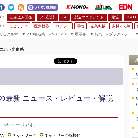
組み込み開発
メカ設計
FA
製造マネジメント
物流
R＆D
モビリティ
医療機器
ロボット
電機
産業機械
素材／化学
がるクルマ
▼
IoT×製造業
»
VR／AR
▼
展示会
▼
特集
»
ブックレット
エボラ出血熱
の最新 ニュース・レビュー・解説
まったページです。
AN
ネットワーク
ネットワーク仮想化