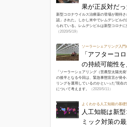
果が正反対だっ
新型コロナウイルス治療薬の登場が期待さ
認」された。しかし米中でレムデシビルの
られている。レムデシビルは新型コロナに
（2020/5/19）
ソーラーシェアリング入門
「アフターコロ
の持続可能性を
「ソーラーシェアリング（営農型太陽光発
の後半となる今回は、緊急事態宣言が発令
リングを運用しているのかといった“現在の
について考えます。
（2020/5/11）
よくわかる人工知能の基礎
人工知能は新型
ミック対策の最