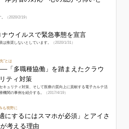
す。
（2020/2/19）
ロナウイルスで緊急事態を宣言
限は推奨しないとしています。
（2020/1/31）
先”とは
選――「多職種協働」を踏まえたクラウ
リティ対策
セキュリティ対策、そして医療の質向上に貢献する電子カルテ活
療機関の事例を紹介する。
（2017/4/19）
みも視野に
適にするにはスマホが必須」とアイさ
が考える理由