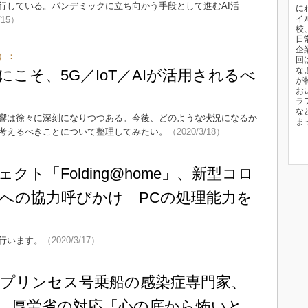
行している。パンデミックに立ち向かう手段として進むAI活
に
イ
/15）
校
日
企
）：
回
な
こそ、5G／IoT／AIが活用されるべ
が
お
ラ
な
響は徐々に深刻になりつつある。今後、どのような状況になるか
ま
考えるべきことについて整理してみたい。
（2020/3/18）
クト「Folding@home」、新型コロ
への協力呼びかけ PCの処理能力を
行います。
（2020/3/17）
プリンセス号乗船の感染症専門家、
 厚労省の対応「心の底から怖いと