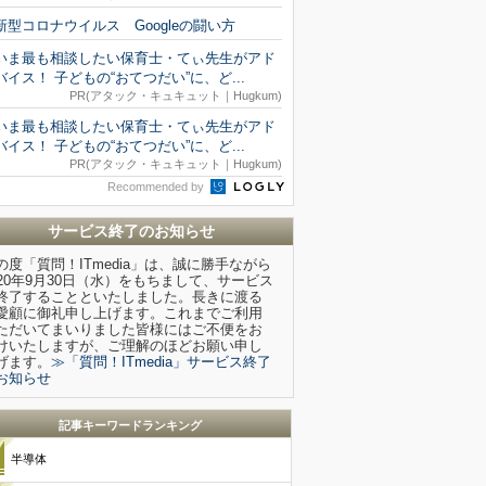
新型コロナウイルス Googleの闘い方
いま最も相談したい保育士・てぃ先生がアド
バイス！ 子どもの“おてつだい”に、ど...
PR(アタック・キュキュット｜Hugkum)
いま最も相談したい保育士・てぃ先生がアド
バイス！ 子どもの“おてつだい”に、ど...
PR(アタック・キュキュット｜Hugkum)
Recommended by
サービス終了のお知らせ
の度「質問！ITmedia」は、誠に勝手ながら
020年9月30日（水）をもちまして、サービス
終了することといたしました。長きに渡る
愛顧に御礼申し上げます。これまでご利用
ただいてまいりました皆様にはご不便をお
けいたしますが、ご理解のほどお願い申し
げます。
≫「質問！ITmedia」サービス終了
お知らせ
記事キーワードランキング
半導体