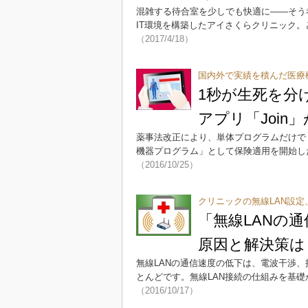
混雑する待合室を少しでも快適に――そう考え
IT環境を構築したアイさくらクリニック
（2017/4/18）
国内外で実績を積んだ医療
1秒が生死を分
アプリ「Join
薬事法改正により、単体プログラムだけで「
機器プログラム」として保険適用を開始した
（2016/10/25）
クリニックの無線LAN設定
「無線LANの
原因と解決策は
無線LANの通信速度の低下は、電波干渉
とんどです。無線LAN接続の仕組みを基
（2016/10/17）