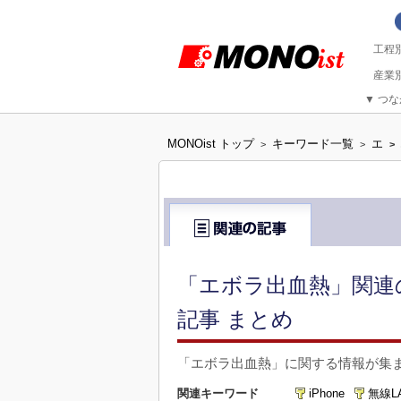
▼
つな
MONOist トップ
キーワード一覧
エ
>
>
>
「エボラ出血熱」関連
記事 まとめ
「エボラ出血熱」に関する情報が集
関連キーワード
iPhone
無線L