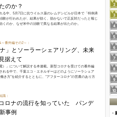
たのか？
れる中、5月7日に抗ウイルス薬のレムデシビルが日本で「特例承
治験が行われたが、結果が効く、効かないで正反対だったと報じ
効くのか、なぜ米中の治験で異なる結果が出たのか。
&～番外編その2～：
ナ」とソーラーシェアリング、未来
見据えて
電）」について解説する本連載。新型コロナを受けての番外編
される中で、千葉エコ・エネルギーはどのようにソーラシェア
働き方”を紹介するとともに、“アフターコロナ”の営農のあり方
知識：
コロナの流行を知っていた パンデ
新事例