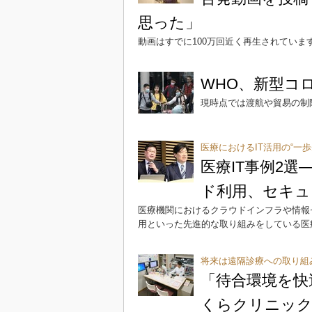
思った」
動画はすでに100万回近く再生されていま
WHO、新型コ
現時点では渡航や貿易の制
医療におけるIT活用の“一歩
医療IT事例2
ド利用、セキュ
医療機関におけるクラウドインフラや情報
用といった先進的な取り組みをしている医
将来は遠隔診療への取り組
「待合環境を快
くらクリニック