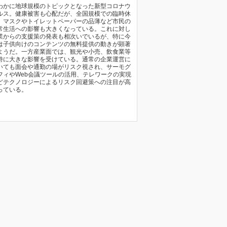
わかに地球規模のトピックとなった新型コロナウ
ルス。健康被害も心配だが、全国規模での臨時休
、マスクやトイレットペーパーの品薄など市民の
常生活への影響も大きくなっている。これに対し
業からの支援策の発表も相次いでいるが、特に今
は子供向けのコンテンツの無料提供の動きが顕著
ようだ。一方産業面では、観光や小売、飲食業等
特に大きな影響を受けている。通常の企業運営に
いても面会や通勤の場がリスク視され、サーモグ
フィやWeb会議ツールの活用、テレワークの実現
どテクノロジーによるリスク回避策への注目が高
っている。