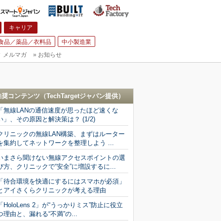
キャリア
食品／薬品／衣料品
中小製造業
▼
メルマガ
»
お知らせ
推奨コンテンツ（
TechTargetジャパン
提供）
「無線LANの通信速度が思ったほど速くな
い」、その原因と解決策は？ (1/2)
クリニックの無線LAN構築、まずはルーター
を集約してネットワークを整理しよう ...
いまさら聞けない無線アクセスポイントの選
び方、クリニックで“安全”に増設するに...
「待合環境を快適にするにはスマホが必須」
とアイさくらクリニックが考える理由
「HoloLens 2」が“うっかりミス”防止に役立
つ理由と、漏れる“不満”の...