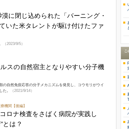
砂漠に閉じ込められた「バーニング・
ていた米タレントが駆け付けたファ
。
（2023/9/5）
こ
ルスの自然宿主となりやすい分子機
類の自然免疫応答の分子メカニズムを発見し、コウモリがウイ
した。
（2021/9/14）
た医療機関【後編】
上のコロナ検査をさばく病院が実践し
術”とは？