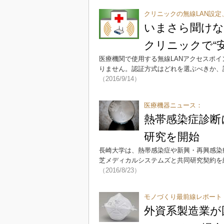
クリニックの無線LAN設定
いまさら聞けな
クリニックで“
医療機関で使用する無線LANアクセスポ
りません。認証方式はどれを選ぶべきか、
（2016/9/14）
医療機器ニュース：
熱帯感染症診断
研究を開始
長崎大学は、熱帯感染症や新興・再興感染
芝メディカルシステムズと共同研究契約を締
（2016/8/23）
モノづくり最前線レポート
外資系製造業が