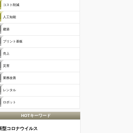
コスト削減
人工知能
建築
プリント基板
売上
災害
業務改善
レンタル
ロボット
HOTキーワード
新型コロナウイルス