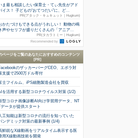
いま最も相談したい保育士・てぃ先生がアド
バイス！ 子どもの“おてつだい”に、ど...
PR(アタック・キュキュット｜Hugkum)
おかたづけもできる点がうれしい！ 動物の鳴
き声やセリフが盛りだくさんの「アニア...
PR(タカラトミー｜Hugkum)
Recommended by
のページをご覧のあなたにおすすめのコンテンツ
[PR]
FacebookのザッカーバーグCEO、エボラ対
策支援で2500万ドル寄付
富士フイルム、iPS細胞製造会社を買収
AIを活用する新型コロナウイルス対策 (1/2)
新型コロナ画像診断AI向け学習用データ、NT
Tデータが提供スタート
人工知能は新型コロナの流行を知っていた
パンデミック対策の最新事例 (1/4)
高鮮鋭なX線動画をリアルタイム表示する医
療用X線動画技術を開発