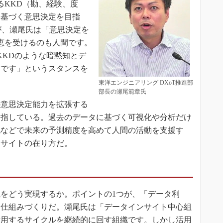
るKKD（勘、経験、度
に基づく意思決定を目指
が、瀬尾氏は「意思決定を
恵を受けるのも人間です。
KKDのような暗黙知とデ
きです」というスタンスを
東洋エンジニアリング DXoT推進部
部長の瀬尾範章氏
意思決定能力を拡張する
目指している。過去のデータに基づく可視化や分析だけ
化などで未来の予測精度を高めて人間の活動を支援す
ンサイトの在り方だ。
をどう実現するか。ポイントの1つが、「データ利
る仕組みづくりだ。瀬尾氏は「データインサイト中心組
活用するサイクルを継続的に回す組織です。しかし活用