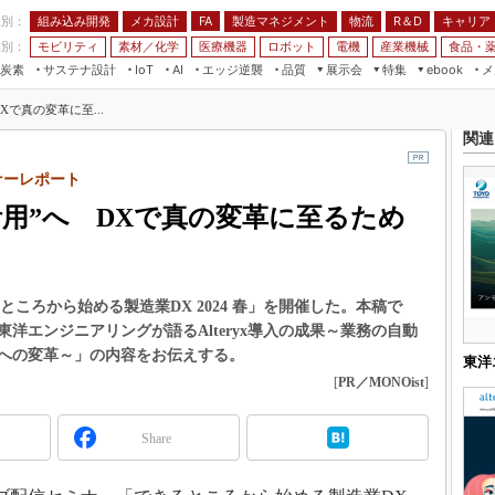
程別：
組み込み開発
メカ設計
製造マネジメント
物流
R＆D
キャリア
FA
業別：
モビリティ
素材／化学
医療機器
ロボット
電機
産業機械
食品・
炭素
サステナ設計
エッジ逆襲
品質
展示会
特集
メ
IoT
AI
ebook
伝承
組み込み開発
CEATEC
読者調査まとめ
編集後記
Xで真の変革に至...
JIMTOF
保全
メカ設計
つながるクルマ
関連
組込み/エッジ コンピューティング
ス
 AI
製造マネジメント
5G
展＆IoT/5Gソリューション展
ナーレポート
VR／AR
FA
活用”へ DXで真の変革に至るため
IIFES
モビリティ
フィールドサービス
国際ロボット展
素材／化学
FPGA
ジャパンモビリティショー
組み込み画像技術
ところから始める製造業DX 2024 春」を開催した。本稿で
TECHNO-FRONTIER
洋エンジニアリングが語るAlteryx導入の成果～業務の自動
組み込みモデリング
人テク展
への変革～」の内容をお伝えする。
東洋
Windows Embedded
スマート工場EXPO
[
PR／MONOist
]
車載ソフト開発
EdgeTech+
ISO26262
Share
日本ものづくりワールド
無償設計ツール
AUTOMOTIVE WORLD