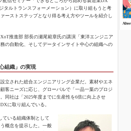
、ライブ配信セミナー「できるところから始める製造業DX
3Dプリンタ
産業オープンネット展
（デジタルトランスフォーメーション）に取り組もうと考
デジタルツインとCAE
ファーストステップとなり得る考え方やツールを紹介し
S＆OP
Alte
インダストリー4.0
XoT推進部 部長の瀬尾範章氏の講演「東洋エンジニア
イノベーション
果～業務の自動化、そしてデータインサイト中心の組織への
製造業ビッグデータ
メイドインジャパン
植物工場
心組織」の実現
知財マネジメント
に設立された総合エンジニアリング企業だ。素材やエネ
海外生産
の顧客ニーズに応じ、グローバルで「一品一葉のプロジ
グローバル設計・開発
。同社は「2025年度までに生産性を6倍に向上させ
制御セキュリティ
らDXに取り組んでいる。
新型コロナへの対応
している組織体制として
いう概念を提示した。一般