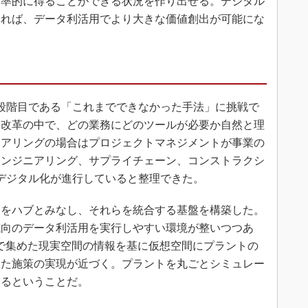
効率的に得ることができる状況を作り出せる。デジタル
えれば、データ利活用でより大きな価値創出が可能にな
段階目である「これまでできなかった手法」に挑戦で
る改革の中で、どの業務にどのツールが必要か自然と理
ニアリングの場合はプロジェクトマネジメントが事業の
エンジニアリング、サプライチェーン、コンストラクシ
デジタル化が進行していると整理できた。
をハブとみなし、それらを統合する基盤を構築した。
志向のデータ利活用を実行しやすい環境が整いつつあ
）で集めた現実空間の情報を基に仮想空間にプラントの
った施策の実現が近づく。プラントを丸ごとシミュレー
きるということだ。