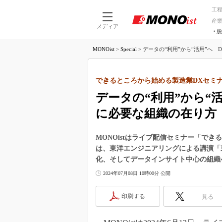
工
産
メディア
脱
つながる技術
AI×技術
MONOist
>
Special
>
データの“利用”から“活用”へ D
つながる工場
AI×設備
つながるサービ
Physical
できるところから始める製造業DXセミ
データの“利用”から“
に必要な組織の在り方
MONOistはライブ配信セミナー「できる
は、東洋エンジニアリングによる講演「東
化、そしてデータインサイト中心の組織
2024年07月08日 10時00分 公開
印刷する
見る