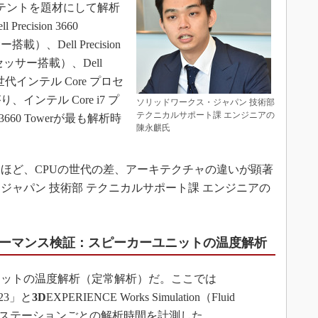
ステントを題材にして解析
cision 3660
搭載）、Dell Precision
プロセッサー搭載）、Dell
12世代インテル Core プロセ
ンテル Core i7 プ
ソリッドワークス・ジャパン 技術部
テクニカルサポート課 エンジニアの
 3660 Towerが最も解析時
陳永麒氏
ほど、CPUの世代の差、アーキテクチャの違いが顕著
ジャパン 技術部 テクニカルサポート課 エンジニアの
ォーマンス検証：スピーカーユニットの温度解析
ットの温度解析（定常解析）だ。ここでは
2023」と
3D
EXPERIENCE Works Simulation（Fluid
いてワークステーションごとの解析時間を計測した。