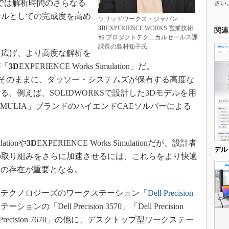
2023」では解析時間のさらなる
さい
ールとしての完成度を高め
ソリッドワークス・ジャパン
3D
EXPERIENCE WORKS 営業技術
関連
部 プロダクトテクニカルセールス課
課長の島村知子氏
を広げ、より高度な解析を
が「
3D
EXPERIENCE Works Simulation」だ。
さはそのままに、ダッソー・システムズが保有する高度な
。例えば、SOLIDWORKSで設計した3Dモデルを用
SIMULIA」ブランドのハイエンドCAEソルバーによる
tionや
3D
EXPERIENCE Works Simulationだが、設計者
デル
の取り組みをさらに加速させるには、これらをより快適
ンの存在が重要となる。
テクノロジーズのワークステーション「
Dell Precision
「Dell Precision 3570」「Dell Precision
」「Dell Precision 7670」の他に、デスクトップ型ワークステー