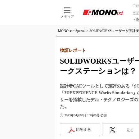
工
産
メディア
脱
つながる技術
AI×技術
MONOist
>
Special
>
SOLIDWORKSユーザーが設計者
つながる工場
AI×設備
つながるサービ
Physical
検証レポート
SOLIDWORKSユー
ークステーションは？
設計者CAEツールとして定評のある「SOLI
「3DEXPERIENCE Works Simula
サーを搭載したデル・テクノロジーズのワーク
た。
2023年04月03日 10時00分 公開
印刷する
見る