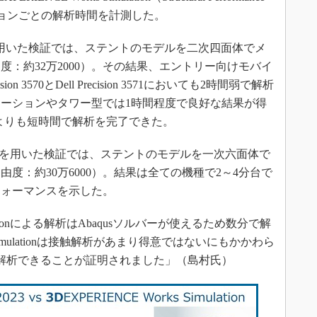
ーションごとの解析時間を計測した。
n 2023を用いた検証では、ステントのモデルを二次四面体でメ
：約32万2000）。その結果、エントリー向けモバイ
n 3570とDell Precision 3571においても2時間弱で解析
ーションやタワー型では1時間程度で良好な結果が得
n 3640よりも短時間で解析を完了できた。
imulationを用いた検証では、ステントのモデルを一次六面体で
度：約30万6000）。結果は全ての機種で2～4分台で
フォーマンスを示した。
imulationによる解析はAbaqusソルバーが使えるため数分で解
Simulationは接触解析があまり得意ではないにもかかわら
解析できることが証明されました」（島村氏）