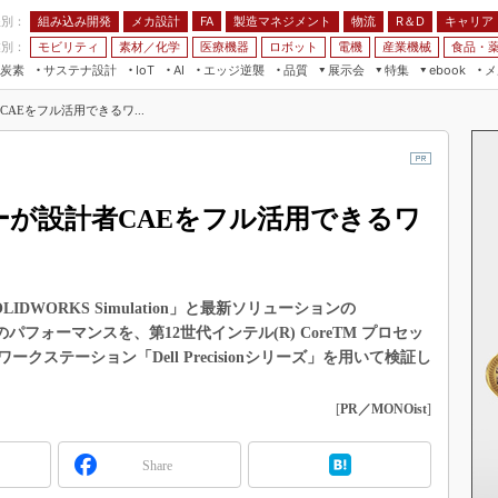
程別：
組み込み開発
メカ設計
製造マネジメント
物流
R＆D
キャリア
FA
業別：
モビリティ
素材／化学
医療機器
ロボット
電機
産業機械
食品・
炭素
サステナ設計
エッジ逆襲
品質
展示会
特集
メ
IoT
AI
ebook
伝承
組み込み開発
CEATEC
読者調査まとめ
編集後記
CAEをフル活用できるワ...
JIMTOF
保全
メカ設計
つながるクルマ
組込み/エッジ コンピューティング
ス
 AI
製造マネジメント
5G
展＆IoT/5Gソリューション展
VR／AR
FA
ザーが設計者CAEをフル活用できるワ
IIFES
モビリティ
フィールドサービス
国際ロボット展
素材／化学
FPGA
ジャパンモビリティショー
組み込み画像技術
DWORKS Simulation」と最新ソリューションの
TECHNO-FRONTIER
tion」のパフォーマンスを、第12世代インテル(R) CoreTM プロセッ
組み込みモデリング
人テク展
ステーション「Dell Precisionシリーズ」を用いて検証し
Windows Embedded
スマート工場EXPO
車載ソフト開発
[
PR／MONOist
]
EdgeTech+
ISO26262
日本ものづくりワールド
Share
無償設計ツール
AUTOMOTIVE WORLD