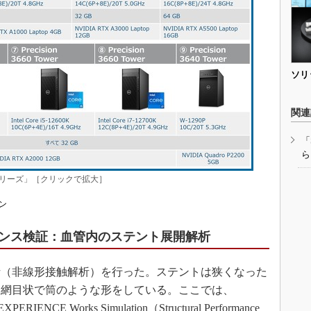
ソリ
関連
「
ら
onシリーズ」［クリックで拡大］
ョン
ンス検証：血管内のステント展開解析
（非線形接触解析）を行った。ステントは狭くなった
、網目状で筒のような形をしている。ここでは、
EXPERIENCE Works Simulation（Structural Performance