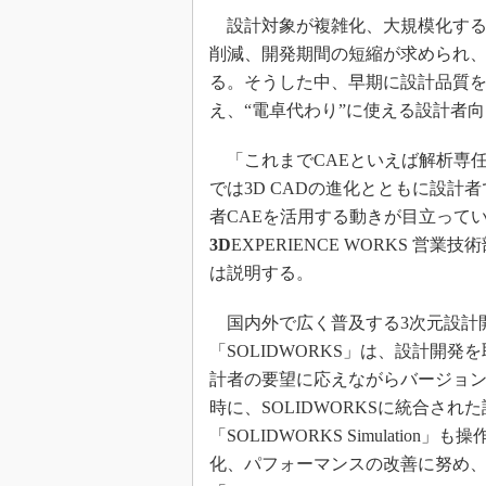
設計対象が複雑化、大規模化する
削減、開発期間の短縮が求められ
る。そうした中、早期に設計品質
え、“電卓代わり”に使える設計者
「これまでCAEといえば解析専
では3D CADの進化とともに設計
者CAEを活用する動きが目立って
3D
EXPERIENCE WORKS 
は説明する。
国内外で広く普及する3次元設計
「SOLIDWORKS」は、設計開
計者の要望に応えながらバージョ
時に、SOLIDWORKSに統合され
「SOLIDWORKS Simulatio
化、パフォーマンスの改善に努め