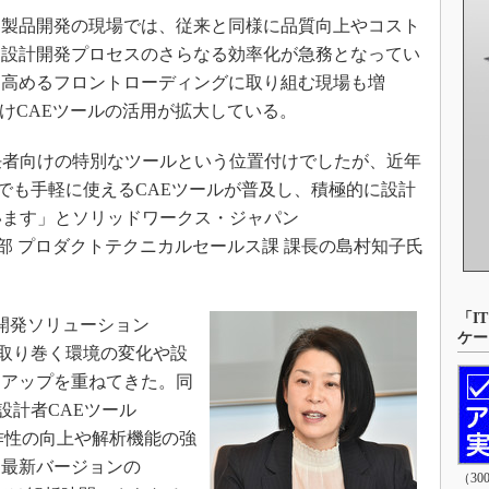
3Dプリンタ
産業オープンネット展
製品開発の現場では、従来と同様に品質向上やコスト
デジタルツインとCAE
、設計開発プロセスのさらなる効率化が急務となってい
S＆OP
を高めるフロントローディングに取り組む現場も増
インダストリー4.0
向けCAEツールの活用が拡大している。
イノベーション
任者向けの特別なツールという位置付けでしたが、近年
製造業ビッグデータ
者でも手軽に使えるCAEツールが普及し、積極的に設計
メイドインジャパン
います」とソリッドワークス・ジャパン
植物工場
営業技術部 プロダクトテクニカルセールス課 課長の島村知子氏
知財マネジメント
海外生産
「I
開発ソリューション
ケー
グローバル設計・開発
発を取り巻く環境の変化や設
制御セキュリティ
ンアップを重ねてきた。同
た設計者CAEツール
新型コロナへの対応
n」も操作性の向上や解析機能の強
、最新バージョンの
（3