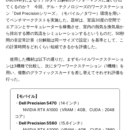
Discoveryによるリアルタイム解析のパフォーマンスに違いが出
てくるのか？ 今回、デル・テクノロジーズのワークステーショ
ン「Dell Precisionシリーズ」（モバイル／タワー）環境を用い
てベンチマークテストを実施した。題材は、室温30度の空間で
エアコンとサーキュレーターを稼働させ、室内の熱気を換気扇か
ら排出する際の気流をシミュレーションするというものだ。50秒
間の非定常計算（分解能は同一サイズで設定）を基準として、こ
の計算時間をどれくらい短縮できるかを評価した。
使用した機材は以下の通りだ。まずモバイルワークステーショ
ンは3機種で比較し、次にタワーワークステーション（1機種）を
用い、複数のグラフィックスカードを差し替えてそれぞれ評価を
行った。
【モバイル】
・
Dell Precision 5470
（14インチ）
NVIDIA RTX A1000（VRAM：4GB、CUDA：2048
コア）
・
Dell Precision 5560
（15.6インチ）
NVIDIA RTX A2000（VRAM：4GB、CUDA：2560