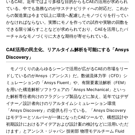
いるCAE。近年ではより多様な目的からもCAEの活用が求められ
ている。中でも急務なのがサステナビリティへの対応だ。これか
らの製造業は今まで以上に環境へ配慮したモノづくりを行ってい
かなければならない。実際にモノを作っての試作や実験の回数を
できる限り減らすことなどが求められており、CAEを活用したバ
ーチャルなモノづくりに大きな期待が寄せられている。
CAE活用の民主化、リアルタイム解析を可能にする「Ansys
Discovery」
モノづくりのあらゆるシーンで活用が広がるCAEの市場をリー
ドしているのがAnsys（アンシス）だ。数値流体力学（CFD）シ
ミュレーションの「Ansys Fluent」や、有限要素法解析（FEM）
を用いた構造解析ソフトウェアの「Ansys Mechanical」といっ
た解析専任者向けのフラグシップ製品などに加え、近年ではデザ
イナー／設計者向けのリアルタイムシミュレーション環境
「Ansys Discovery」の提供も行っている。「Ansys Discovery
はモデラーとソルバーが一体になったCAEツールで、構想設計や
初期設計におけるアイデアおよび設計案の検討などに活用いただ
けます」とアンシス・ジャパン 技術部 物理モデルチーム Fluid