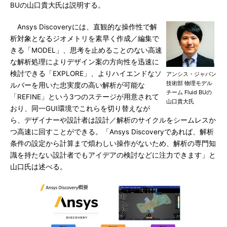
BUの山口貴大氏は説明する。
Ansys Discoveryには、直観的な操作性で解
析対象となるジオメトリを素早く作成／編集で
きる「MODEL」、思考を止めることのない高速
な解析処理によりデザイン案の方向性を迅速に
検討できる「EXPLORE」、よりハイエンドなソ
アンシス・ジャパン
技術部 物理モデル
ルバーを用いた忠実度の高い解析が可能な
チーム Fluid BUの
「REFINE」という3つのステージが用意されて
山口貴大氏
おり、同一GUI環境でこれらを切り替えなが
ら、デザイナーや設計者は設計／解析のサイクルをシームレスか
つ高速に回すことができる。「Ansys Discoveryであれば、解析
条件の設定から計算まで煩わしい操作がないため、解析の専門知
識を持たない設計者でもアイデアの検討などに注力できます」と
山口氏は述べる。