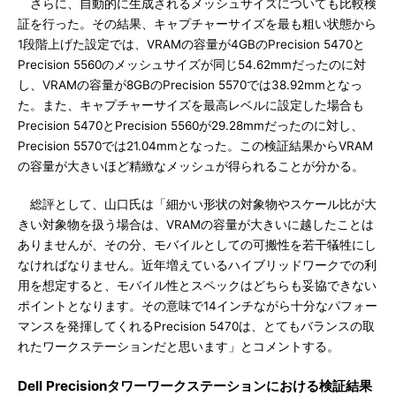
さらに、自動的に生成されるメッシュサイズについても比較検
証を行った。その結果、キャプチャーサイズを最も粗い状態から
1段階上げた設定では、VRAMの容量が4GBのPrecision 5470と
Precision 5560のメッシュサイズが同じ54.62mmだったのに対
し、VRAMの容量が8GBのPrecision 5570では38.92mmとなっ
た。また、キャプチャーサイズを最高レベルに設定した場合も
Precision 5470とPrecision 5560が29.28mmだったのに対し、
Precision 5570では21.04mmとなった。この検証結果からVRAM
の容量が大きいほど精緻なメッシュが得られることが分かる。
総評として、山口氏は「細かい形状の対象物やスケール比が大
きい対象物を扱う場合は、VRAMの容量が大きいに越したことは
ありませんが、その分、モバイルとしての可搬性を若干犠牲にし
なければなりません。近年増えているハイブリッドワークでの利
用を想定すると、モバイル性とスペックはどちらも妥協できない
ポイントとなります。その意味で14インチながら十分なパフォー
マンスを発揮してくれるPrecision 5470は、とてもバランスの取
れたワークステーションだと思います」とコメントする。
Dell Precisionタワーワークステーションにおける検証結果