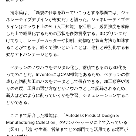
清水氏は、「新規の仕事を取っていこうとする場面では、ジェ
ネレーティブデザインが有効だ」と語った。ジェネレーティブデ
ザインはクラウド上のAI（人工知能）を活用し、必要強度を確保
した上で軽量化するための形状を多数提案する。3Dプリンタだ
けでなく、レーザーカッターや切削、鋳物など製造方法も加味す
ることができる。軽くて強いということは、他社と差別化する有
効なアドバンテージとなる。
ベテランのノウハウをデジタル化し、蓄積できるのも3D化あ
ってのことだ。InventorにはCAM機能もあるため、ベテランの作
成した切削加工のパスをデータとして保存できる。加工順序や送
りの速度、工具の選び方などがノウハウとして記録されるため、
新人はどのように削っていくかを学習、シミュレーションするこ
とができる。
ここまで紹介した機能は、「Autodesk Product Design &
Manufacturing Collection」のワンパッケージに全て入っている
（図4）。設計や生産、営業までどの部門でも活用できる場面が