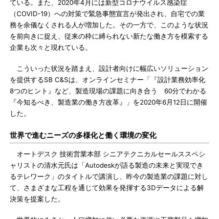
ている。また、2020年4月には新型コロナウイルス感染症
（COVID-19）への対策で緊急事態宣言が発出され、自宅での業
務を余儀なくされる人が増加した。その一方で、このような状況
を前向きに捉え、従来の枠に縛られない新たな働き方を模索する
企業も次々と現れている。
こういった状況を踏まえ、設計者向けに幅広いソリューション
を提供するSB C&Sは、オンラインセミナー「『設計業務効率化
8つのヒント』など、製造現場の課題に向き合う 60分でわかる
『今知るべき、製造業の働き方改革』」を2020年6月12日に開催
した。
世界で進むニーズの多様化と働く環境の変化
オートデスク 技術営業本部 シニアテクニカルセールススペシ
ャリストの清水元氏は「Autodeskが語る製造の未来と実現でき
るテレワーク」のタイトルで講演し、昨今の製造業の課題に対し
て、さまざまな工程を通じて効果を発揮する3Dデータによる解
決策を提案した。