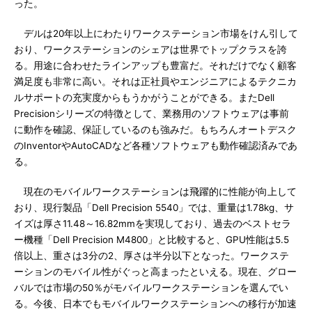
った。
デルは20年以上にわたりワークステーション市場をけん引して
おり、ワークステーションのシェアは世界でトップクラスを誇
る。用途に合わせたラインアップも豊富だ。それだけでなく顧客
満足度も非常に高い。それは正社員やエンジニアによるテクニカ
ルサポートの充実度からもうかがうことができる。またDell
Precisionシリーズの特徴として、業務用のソフトウェアは事前
に動作を確認、保証しているのも強みだ。もちろんオートデスク
のInventorやAutoCADなど各種ソフトウェアも動作確認済みであ
る。
現在のモバイルワークステーションは飛躍的に性能が向上して
おり、現行製品「Dell Precision 5540」では、重量は1.78kg、サ
イズは厚さ11.48～16.82mmを実現しており、過去のベストセラ
ー機種「Dell Precision M4800」と比較すると、GPU性能は5.5
倍以上、重さは3分の2、厚さは半分以下となった。ワークステ
ーションのモバイル性がぐっと高まったといえる。現在、グロー
バルでは市場の50％がモバイルワークステーションを選んでい
る。今後、日本でもモバイルワークステーションへの移行が加速