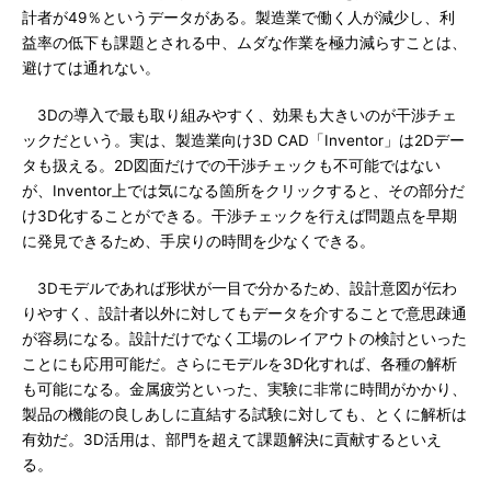
計者が49％というデータがある。製造業で働く人が減少し、利
益率の低下も課題とされる中、ムダな作業を極力減らすことは、
避けては通れない。
3Dの導入で最も取り組みやすく、効果も大きいのが干渉チェ
ックだという。実は、製造業向け3D CAD「Inventor」は2Dデー
タも扱える。2D図面だけでの干渉チェックも不可能ではない
が、Inventor上では気になる箇所をクリックすると、その部分だ
け3D化することができる。干渉チェックを行えば問題点を早期
に発見できるため、手戻りの時間を少なくできる。
3Dモデルであれば形状が一目で分かるため、設計意図が伝わ
りやすく、設計者以外に対してもデータを介することで意思疎通
が容易になる。設計だけでなく工場のレイアウトの検討といった
ことにも応用可能だ。さらにモデルを3D化すれば、各種の解析
も可能になる。金属疲労といった、実験に非常に時間がかかり、
製品の機能の良しあしに直結する試験に対しても、とくに解析は
有効だ。3D活用は、部門を超えて課題解決に貢献するといえ
る。