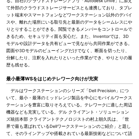
る。自社のクラウドストレージアプリ「Autodesk Drive」に加え
て外部のクラウドストレージサービスとも連携しており、タブレ
ット端末やスマートフォンなどワークステーション以外のデバイ
スや、離れた場所にいる取引先と最新のデータをシームレスにや
りとりすることができる。閲覧できるメンバーをコントロールで
きるため、セキュリティ面も安心だ。また、Inventorでは、3D
モデルや設計データを共有ビューで見ながら共同作業ができる。
図面や3Dモデルのビューイングだけでなく、断面を切ったり、
分解したり、注釈を入れたりといった作業ができ、やりとりの履
歴も残せる。
最小最薄WSをはじめテレワーク向けが充実
デルはワークステーションのシリーズ「Dell Precision」につ
いて、最小・最薄のミッドレンジ製品を中心にモバイルワークス
テーションを豊富に取りそろえている。テレワークに適した周辺
機器なども充実している。デル クライアント・ソリューション
ズ統括本部 クライアントテクノロジストの村上朝久氏は、「世
界で最も選ばれているDellワークステーションのご紹介」と題し
て、そのラインアップや搭載されている最新技術などについて語