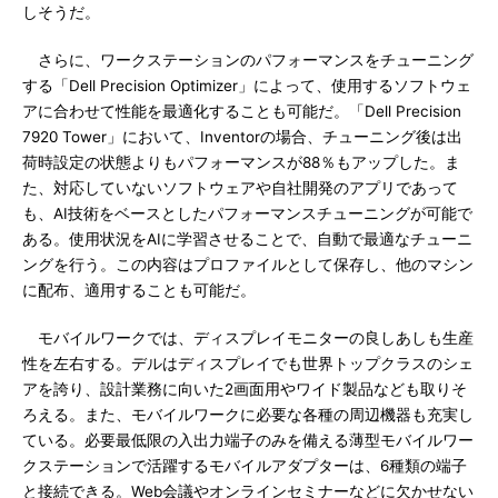
しそうだ。
さらに、ワークステーションのパフォーマンスをチューニング
する「Dell Precision Optimizer」によって、使用するソフトウェ
アに合わせて性能を最適化することも可能だ。「Dell Precision
7920 Tower」において、Inventorの場合、チューニング後は出
荷時設定の状態よりもパフォーマンスが88％もアップした。ま
た、対応していないソフトウェアや自社開発のアプリであって
も、AI技術をベースとしたパフォーマンスチューニングが可能で
ある。使用状況をAIに学習させることで、自動で最適なチューニ
ングを行う。この内容はプロファイルとして保存し、他のマシン
に配布、適用することも可能だ。
モバイルワークでは、ディスプレイモニターの良しあしも生産
性を左右する。デルはディスプレイでも世界トップクラスのシェ
アを誇り、設計業務に向いた2画面用やワイド製品なども取りそ
ろえる。また、モバイルワークに必要な各種の周辺機器も充実し
ている。必要最低限の入出力端子のみを備える薄型モバイルワー
クステーションで活躍するモバイルアダプターは、6種類の端子
と接続できる。Web会議やオンラインセミナーなどに欠かせない