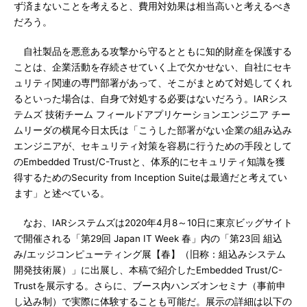
ず済まないことを考えると、費用対効果は相当高いと考えるべき
だろう。
自社製品を悪意ある攻撃から守るとともに知的財産を保護する
ことは、企業活動を存続させていく上で欠かせない、自社にセキ
ュリティ関連の専門部署があって、そこがまとめて対処してくれ
るといった場合は、自身で対処する必要はないだろう。IARシス
テムズ 技術チーム フィールドアプリケーションエンジニア チー
ムリーダの横尾今日太氏は「こうした部署がない企業の組み込み
エンジニアが、セキュリティ対策を容易に行うための手段として
のEmbedded Trust/C-Trustと、体系的にセキュリティ知識を獲
得するためのSecurity from Inception Suiteは最適だと考えてい
ます」と述べている。
なお、IARシステムズは2020年4月8～10日に東京ビッグサイト
で開催される「第29回 Japan IT Week 春」内の「第23回 組込
み/エッジコンピューティング展【春】（旧称：組込みシステム
開発技術展）」に出展し、本稿で紹介したEmbedded Trust/C-
Trustを展示する。さらに、ブース内ハンズオンセミナ（事前申
し込み制）で実際に体験することも可能だ。展示の詳細は以下の