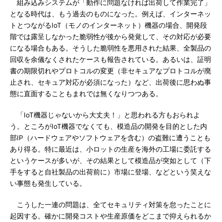
組み込みシステムが「動作に問題なければ出荷して作業完了」
となる時代は、もう過去のものになった。例えば、インターネッ
トとつながるIoT（モノのインターネット）機器の場合、開発段
階では露呈しなかった脆弱性が後から発覚して、その対応が必要
になる場合もある。そうした脆弱性を悪用された結果、全製品の
回収を余儀なくされたケースも報告されている。あるいは、証明
書の期限切れやプロトコルの変更（非セキュアなプロトコルが廃
止され、セキュア対応が必須になった）など、出荷後に思わぬ事
態に直面することもまれでは無くなりつつある。
「IoT機器じゃないから大丈夫！」と思われる方もおられよ
う。ところがIoT機器でなくても、模造品の開発を目的とした内
部IP（ハードウェアやソフトウェアを含む）の盗難に遭うことも
あり得る。特に最近は、小ロットの生産を海外の工場に委託する
というケースが多いが、その結果として模造品が突如として（下
手をすると自社製品の出荷前に）市場に登場、などという笑えな
い事態も発生している。
こうした一連の問題は、全てセキュリティ対策を怠ったことに
起因する。確かに開発コストや生産原価をどこまで抑えられるか