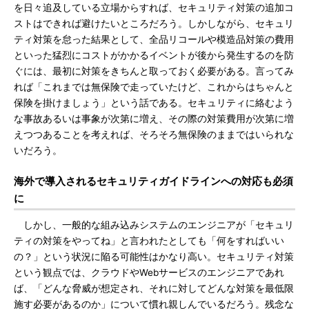
を日々追及している立場からすれば、セキュリティ対策の追加コ
ストはできれば避けたいところだろう。しかしながら、セキュリ
ティ対策を怠った結果として、全品リコールや模造品対策の費用
といった猛烈にコストがかかるイベントが後から発生するのを防
ぐには、最初に対策をきちんと取っておく必要がある。言ってみ
れば「これまでは無保険で走っていたけど、これからはちゃんと
保険を掛けましょう」という話である。セキュリティに絡むよう
な事故あるいは事象が次第に増え、その際の対策費用が次第に増
えつつあることを考えれば、そろそろ無保険のままではいられな
いだろう。
海外で導入されるセキュリティガイドラインへの対応も必須
に
しかし、一般的な組み込みシステムのエンジニアが「セキュリ
ティの対策をやってね」と言われたとしても「何をすればいい
の？」という状況に陥る可能性はかなり高い。セキュリティ対策
という観点では、クラウドやWebサービスのエンジニアであれ
ば、「どんな脅威が想定され、それに対してどんな対策を最低限
施す必要があるのか」について慣れ親しんでいるだろう。残念な