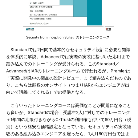
「Security from Inception Suite」のトレーニングコース
Standardでは2日間で基本的なセキュリティ設計に必要な知識
を体系的に解説。Advancedでは実際の実装に基づいた応用まで
踏み込んでのトレーニングが受けられる。このStandard／
AdvancedはIARのトレーニングルームで行われるが、Premierは
「実際に開発中の製品の設計レビュー」まで踏み込んだものであ
り、こちらは顧客のオンサイト（つまりIARからエンジニアが出
向いて講義してくれる）での提供となる。
こういったトレーニングコースは高価なことが問題になること
も多いが、Standardの場合、受講生2人に対してのトレーニング
＋1年間の期限付きながらC-Trustの利用権も付いて60万円台（税
別）という格安な価格設定となっている。セキュリティの実装経
験のある組み込みエンジニアを雇ったら、1人月60万円台ではま