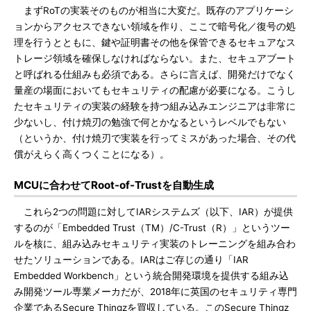
まずRoTの実装そのものが相当に大変だ。既存のアプリケーシ
ョンからアクセスできない領域を作り、ここで暗号化／復号の処
理を行うとともに、鍵や証明書その他を保管できるセキュアなス
トレージ領域を確保しなければならない。また、セキュアブート
と呼ばれる仕組みも必須である。さらに言えば、開発だけでなく
量産の場面においてもセキュリティの配慮が必要になる。こうし
たセキュリティの実装の経験を持つ組み込みエンジニアは非常に
少ないし、付け焼刃の勉強で何とかなるというレベルでもない
（というか、付け焼刃で実装を行ってミスがあった場合、その代
償がえらく高くつくことになる）。
MCUに合わせてRoot-of-Trustを自動生成
これら2つの問題に対してIARシステムズ（以下、IAR）が提供
するのが「Embedded Trust（TM）/C-Trust（R）」というツー
ルを核に、組み込みセキュリティ実装のトレーニングを組み合わ
せたソリューションである。IARはご存じの通り「IAR
Embedded Workbench」という統合開発環境を提供する組み込
み開発ツール専業メーカだが、2018年に英国のセキュリティ専門
企業であるSecure Thingzを買収している。このSecure Thingz