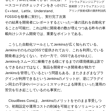
フトウェアエンジニアリング
ースコードのチェックインをきっかけに
技術部 ソフトウェアエンジニ
C++test、Lattix、Understand、
アリング技術4課の酒井利治氏
FOSSIDを順番に実行し、実行完了次第
その結果を開発者にレポートするといった一連の流れを自動化す
ることが可能だ。これは特に開発者の数が増えつつある昨今の車
載向けシステム開発では、重要なポイントである。
こうした自動化ツールとしてJenkinsが広く知られている。
JenkinsそのものはOSSで提供されており、これを利用している
開発者は少なくない。その一方で、OSSであるがゆえに、
Jenkinsをスムーズに稼働できる様にするまでの環境構築は誰で
もできるわけではなく、製品を開発すべき開発者が独力で
Jenkinsを管理しているという問題もある。またさまざまなプラ
グインが利用できるというJenkinsのメリットが、逆にプラグイ
ン同士の干渉やバージョンミスマッチによる障害といった運用の
苦労を引き起こしているのも事実だ。
CloudBees Coreは、Jenkinsのメリットをそのまま享受しつ
つ、初期設定や運用コストの削減を可能とするソリューションで