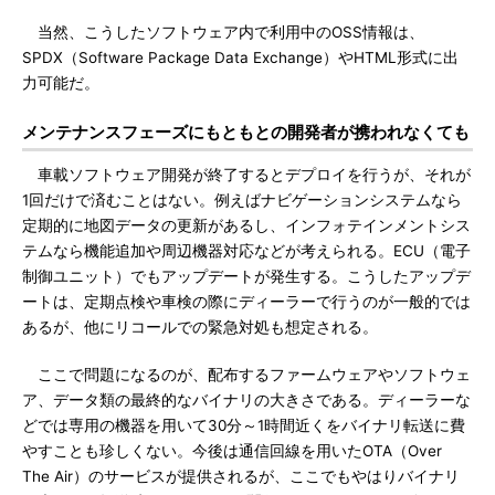
当然、こうしたソフトウェア内で利用中のOSS情報は、
SPDX（Software Package Data Exchange）やHTML形式に出
力可能だ。
メンテナンスフェーズにもともとの開発者が携われなくても
車載ソフトウェア開発が終了するとデプロイを行うが、それが
1回だけで済むことはない。例えばナビゲーションシステムなら
定期的に地図データの更新があるし、インフォテインメントシス
テムなら機能追加や周辺機器対応などが考えられる。ECU（電子
制御ユニット）でもアップデートが発生する。こうしたアップデ
ートは、定期点検や車検の際にディーラーで行うのが一般的では
あるが、他にリコールでの緊急対処も想定される。
ここで問題になるのが、配布するファームウェアやソフトウェ
ア、データ類の最終的なバイナリの大きさである。ディーラーな
どでは専用の機器を用いて30分～1時間近くをバイナリ転送に費
やすことも珍しくない。今後は通信回線を用いたOTA（Over
The Air）のサービスが提供されるが、ここでもやはりバイナリ