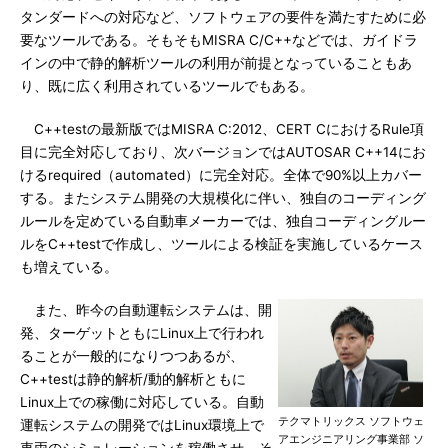
タンダードへの対応など、ソフトウェアの要件を満たすために必
要なツールである。そもそもMISRA C/C++などでは、ガイドラ
インの中で静的解析ツールの利用が前提となっていることもあ
り、既に広く利用されているツールでもある。
C++testの最新版ではMISRA C:2012、CERT CにおけるRule項
目に完全対応しており、次バージョンではAUTOSAR C++14にお
けるrequired（automated）に完全対応。全体で90%以上カバー
する。またシステム開発の大規模化に伴い、独自のコーディング
ルールを定めている自動車メーカーでは、独自コーディングルー
ルをC++testで作成し、ツールによる検証を実施しているケース
も増えている。
また、昨今の自動運転システムは、開
発、ターゲットともにLinux上で行われ
ることが一般的になりつつあるが、
C++testは静的解析/動的解析ともに
Linux上での稼働に対応している。自動
テクマトリックス ソフトウェ
運転システムの開発ではLinux環境上で
アエンジニアリング事業部 ソ