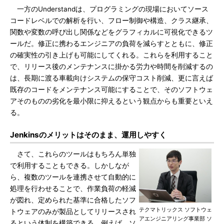
一方のUnderstandは、プログラミングの現場においてソース
コードレベルでの解析を行い、フロー制御や構造、クラス継承、
関数や変数の呼び出し関係などをグラフィカルに可視化できるツ
ールだ。修正に携わるエンジニアの負荷を減らすとともに、修正
の確実性の引き上げも可能にしてくれる。これらを利用すること
で、リリース後のメンテナンスに掛かる労力や時間を削減するの
は、長期に渡る車載向けシステムの保守コスト削減、更に言えば
既存のコードをメンテナンス可能にすることで、そのソフトウェ
アそのものの劣化を最小限に抑えるという観点からも重要といえ
る。
Jenkinsのメリットはそのまま、運用しやすく
さて、これらのツールはもちろん単独
で利用することもできる。しかしなが
ら、複数のツールを連携させて自動的に
処理を行わせることで、作業負荷の軽減
が図れ、定められた基準に合格したソフ
テクマトリックス ソフトウェ
トウェアのみが製品としてリリースされ
アエンジニアリング事業部 ソ
るという体制を構築できる。例えば、ソ