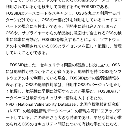
そこで、プロジェクトの中でどんなOSS由来のソースコードが
利用されているかを検出して管理するのがFOSSIDである。
FOSSIDはソースコードをスキャンし、OSSを丸ごと利用するパ
ターンだけでなく、OSSの一部だけを利用をしているコードスニ
ペットの場合にも検出ができる。開発中に紛れ込んでしまった
OSSや、サプライヤーからの納品物に意図せず含まれるOSSの検
出に非常に有効だ。FOSSIDを導入することにより、ソフトウェ
アの中で利用されているOSSとライセンスを正しく把握し、管理
していくことができる。
FOSSIDはまた、セキュリティ問題の確認にも役に立つ。OSS
には脆弱性が見つかることが多々ある。脆弱性を持つOSSをソフ
トウェアの中で利用している場合、FOSSIDはその脆弱性情報を
表示する。OSSの脆弱性対策は、利用中OSSのバージョンを正し
く把握し、脆弱性に早期に対応することが重要だ。FOSSIDのデ
ータベースは最新のセキュリティ情報を入手するため、
NVD（National Vulnerability Database：米国立標準技術研究所
（NIST）の脆弱性情報データベース）の情報を毎日1回アップデ
ートしている。この迅速さも大きな特徴であり、早急な対策が求
められるOSSのセキュリティ問題について有効な手だてになる。