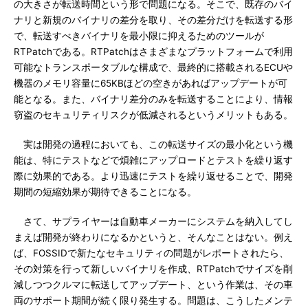
の大きさが転送時間という形で問題になる。そこで、既存のバイ
ナリと新規のバイナリの差分を取り、その差分だけを転送する形
で、転送すべきバイナリを最小限に抑えるためのツールが
RTPatchである。RTPatchはさまざまなプラットフォームで利用
可能なトランスポータブルな構成で、最終的に搭載されるECUや
機器のメモリ容量に65KBほどの空きがあればアップデートが可
能となる。また、バイナリ差分のみを転送することにより、情報
窃盗のセキュリティリスクが低減されるというメリットもある。
実は開発の過程においても、この転送サイズの最小化という機
能は、特にテストなどで煩雑にアップロードとテストを繰り返す
際に効果的である。より迅速にテストを繰り返せることで、開発
期間の短縮効果が期待できることになる。
さて、サプライヤーは自動車メーカーにシステムを納入してし
まえば開発が終わりになるかというと、そんなことはない。例え
ば、FOSSIDで新たなセキュリティの問題がレポートされたら、
その対策を行って新しいバイナリを作成、RTPatchでサイズを削
減しつつクルマに転送してアップデート、という作業は、その車
両のサポート期間が続く限り発生する。問題は、こうしたメンテ