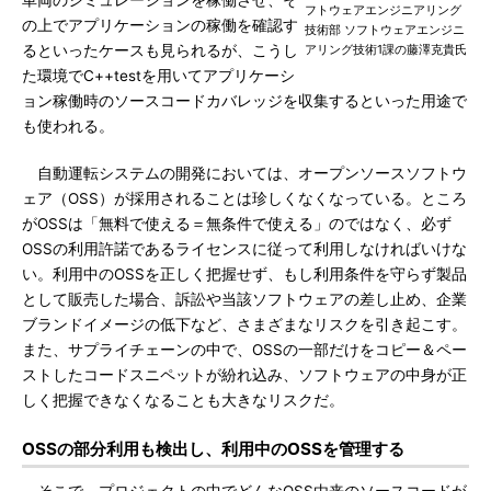
車両のシミュレーションを稼働させ、そ
フトウェアエンジニアリング
の上でアプリケーションの稼働を確認す
技術部 ソフトウェアエンジニ
るといったケースも見られるが、こうし
アリング技術1課の藤澤克貴氏
た環境でC++testを用いてアプリケーシ
ョン稼働時のソースコードカバレッジを収集するといった用途で
も使われる。
自動運転システムの開発においては、オープンソースソフトウ
ェア（OSS）が採用されることは珍しくなくなっている。ところ
がOSSは「無料で使える＝無条件で使える」のではなく、必ず
OSSの利用許諾であるライセンスに従って利用しなければいけな
い。利用中のOSSを正しく把握せず、もし利用条件を守らず製品
として販売した場合、訴訟や当該ソフトウェアの差し止め、企業
ブランドイメージの低下など、さまざまなリスクを引き起こす。
また、サプライチェーンの中で、OSSの一部だけをコピー＆ペー
ストしたコードスニペットが紛れ込み、ソフトウェアの中身が正
しく把握できなくなることも大きなリスクだ。
OSSの部分利用も検出し、利用中のOSSを管理する