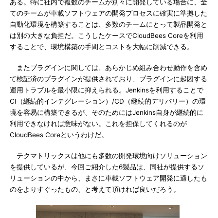
ある。特に社内で複数のチームが別々に開発している場合に、全
てのチームが車載ソフトウェアの開発プロセスに確実に準拠した
自動化環境を構築することは、多数のチームにとって製品開発と
は別の大きな負担だ。こうしたケースでCloudBees Coreを利用
することで、環境構築の手間とコストを大幅に削減できる。
またプラグインに関しては、あらかじめ組み合わせ動作を含め
て検証済のプラグインが提供されており、プラグインに起因する
運用トラブルを最小限に抑えられる。Jenkinsを利用することで
CI（継続的インテグレーション）/CD（継続的デリバリー）の環
境を容易に構築できるが、そのためにはJenkins自身が継続的に
利用できなければ意味がない。これを担保してくれるのが
CloudBees Coreというわけだ。
テクマトリックスは他にも多数の開発環境向けソリューション
を提供しているが、今回ご紹介した6製品は、同社が提供するソ
リューションの中から、まさに車載ソフトウェア開発に適したも
のをよりすぐったもの、と考えて頂ければ良いだろう。