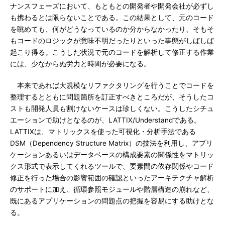
ナンスフェーズにおいて、もともとの開発者や開発会社が必ずし
も携わるとは限らないことである。この結果として、元のコード
を眺めても、何がどうなっているのか分からなかったり、そもそ
もコードのロジックが意味不明だったりといった事態がしばしば
起こり得る。こうした状況で元のコードを解析して修正する作業
には、少なからぬ労力と時間が必要になる。
本来であれば大規模なリファクタリングを行うことでコードを
整理するとともに問題箇所を訂正すべきところだが、そうしたコ
ストも開発人員も割けないケースは珍しくない。こうしたシチュ
エーションで助けとなるのが、LATTIX/Understandである。
LATTIXは、マトリックスを使った可視化・分析手法である
DSM（Dependency Structure Matrix）の技法を利用し、アプリ
ケーションあるいはデータベースの構成要素の関係性をマトリッ
クス形式で表示してくれるツールで、要素間の依存関係やコード
修正を行った場合の影響範囲の確認といったアーキテクチャ解析
のサポートに加え、循環参照モジュールや階層構造の崩れなど、
既にあるアプリケーションの問題点の把握を容易にする助けとな
る。