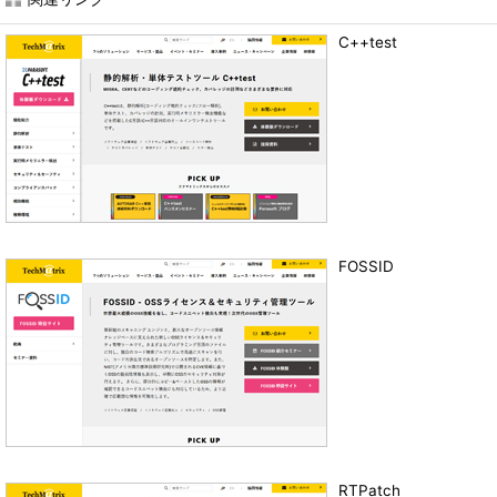
C++test
FOSSID
RTPatch