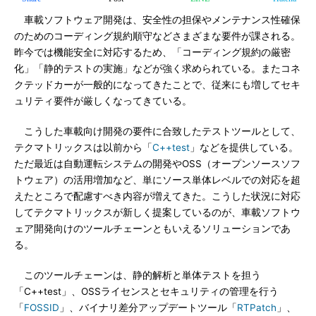
車載ソフトウェア開発は、安全性の担保やメンテナンス性確保
のためのコーディング規約順守などさまざまな要件が課される。
昨今では機能安全に対応するため、「コーディング規約の厳密
化」「静的テストの実施」などが強く求められている。またコネ
クテッドカーが一般的になってきたことで、従来にも増してセキ
ュリティ要件が厳しくなってきている。
こうした車載向け開発の要件に合致したテストツールとして、
テクマトリックスは以前から「
C++test
」などを提供している。
ただ最近は自動運転システムの開発やOSS（オープンソースソフ
トウェア）の活用増加など、単にソース単体レベルでの対応を超
えたところで配慮すべき内容が増えてきた。こうした状況に対応
してテクマトリックスが新しく提案しているのが、車載ソフトウ
ェア開発向けのツールチェーンともいえるソリューションであ
る。
このツールチェーンは、静的解析と単体テストを担う
「C++test」、OSSライセンスとセキュリティの管理を行う
「
FOSSID
」、バイナリ差分アップデートツール「
RTPatch
」、