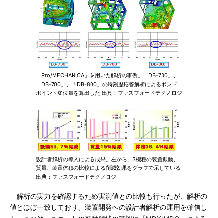
「Pro/MECHANICA」を用いた解析の事例。「DB-730」、
「DB-700」、「DB-800」の時刻歴応答解析によるボンド
ポイント変位量を算出した 出典：ファスフォードテクノロジ
設計者解析の導入による成果。左から、3機種の装置振動、
質量、装置体積の比較による削減効果をグラフで示している
出典：ファスフォードテクノロジ
解析の実力を確認するため実測値との比較も行ったが、解析の
値とほぼ一致しており、装置開発への設計者解析の運用を確信し