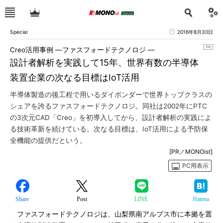
Special
2016年8月30日
Creo活用事例 ―ファスフォードテクノロジ ―
設計者解析を実践して15年、世界有数の半導体
装置企業の次なる目標はIoT活用
半導体製造の後工程で用いるダイボンダーで世界トップクラスの
シェアを誇るファスフォードテクノロジ。同社は2002年にPTC
の3次元CAD「Creo」を初導入してから、設計者解析の実践によ
る技術革新を続けている。次なる目標は、IoT活用による予防保
全機能の提供だという。
[PR／MONOist]
PC用表示
Share
Post
LINE
Hatena
ファスフォードテクノロジは、山梨県南アルプス市に本拠を置