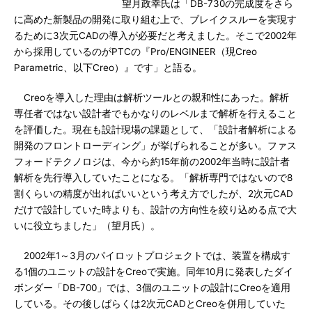
望月政幸氏は「DB-730の完成度をさら
に高めた新製品の開発に取り組む上で、ブレイクスルーを実現す
るために3次元CADの導入が必要だと考えました。そこで2002年
から採用しているのがPTCの『Pro/ENGINEER（現Creo
Parametric、以下Creo）』です」と語る。
Creoを導入した理由は解析ツールとの親和性にあった。解析
専任者ではない設計者でもかなりのレベルまで解析を行えること
を評価した。現在も設計現場の課題として、「設計者解析による
開発のフロントローディング」が挙げられることが多い。ファス
フォードテクノロジは、今から約15年前の2002年当時に設計者
解析を先行導入していたことになる。「解析専門ではないので8
割くらいの精度が出ればいいという考え方でしたが、2次元CAD
だけで設計していた時よりも、設計の方向性を絞り込める点で大
いに役立ちました」（望月氏）。
2002年1～3月のパイロットプロジェクトでは、装置を構成す
る1個のユニットの設計をCreoで実施。同年10月に発表したダイ
ボンダー「DB-700」では、3個のユニットの設計にCreoを適用
している。その後しばらくは2次元CADとCreoを併用していた