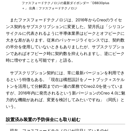
ファスフォードテクノロジの最新ダイボンダー「DB830plus
＋」 出典：ファスフォードテクノロジ
またファスフォードテクノロジは、2016年からCreoのライセ
ンス契約をサブスクリプションに変更した。望月氏は「シリコン
サイクルに代表されるように半導体業界はピークとオフピークに
大きな差があります。従来のパッケージライセンスでは、契約数
の半分を使用していないときもありましたが、サブスクリプショ
ンであればオフピーク時に契約数を抑えられますし、逆にピーク
時に増やすことも可能です」と語る。
サブスクリプション契約には、常に最新バージョンを利用でき
るという特徴もある。「現在は構想設計をノートブック＋スケル
トンを活用して分解図までの一連の業務でCreo2.0を使っていま
すが、2016年内に発売されるという新バージョンのCreo 4.0に魅
力的な機能があれば、変更を検討してみたいですね」（同氏）と
いう。
設置済み装置の予防保全にも取り組む
現在、ファスフォードテクノロジが注目しているのが、