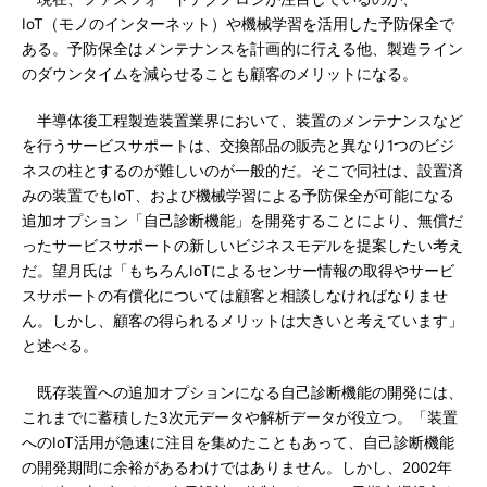
IoT（モノのインターネット）や機械学習を活用した予防保全で
ある。予防保全はメンテナンスを計画的に行える他、製造ライン
のダウンタイムを減らせることも顧客のメリットになる。
半導体後工程製造装置業界において、装置のメンテナンスなど
を行うサービスサポートは、交換部品の販売と異なり1つのビジ
ネスの柱とするのが難しいのが一般的だ。そこで同社は、設置済
みの装置でもIoT、および機械学習による予防保全が可能になる
追加オプション「自己診断機能」を開発することにより、無償だ
ったサービスサポートの新しいビジネスモデルを提案したい考え
だ。望月氏は「もちろんIoTによるセンサー情報の取得やサービ
スサポートの有償化については顧客と相談しなければなりませ
ん。しかし、顧客の得られるメリットは大きいと考えています」
と述べる。
既存装置への追加オプションになる自己診断機能の開発には、
これまでに蓄積した3次元データや解析データが役立つ。「装置
へのIoT活用が急速に注目を集めたこともあって、自己診断機能
の開発期間に余裕があるわけではありません。しかし、2002年