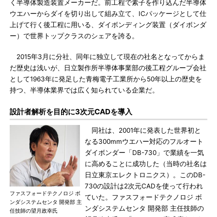
く半導体製造装置メーカーだ。前工程で素子を作り込んだ半導体
ウエハーからダイを切り出して組み立て、ICパッケージとして仕
上げて行く後工程に用いる、ダイボンディング装置（ダイボンダ
ー）で世界トップクラスのシェアを誇る。
2015年3月に分社、同年に独立して現在の社名となってからま
だ歴史は浅いが、日立製作所半導体事業部の後工程グループ会社
として1963年に発足した青梅電子工業所から50年以上の歴史を
持つ、半導体業界では広く知られている企業だ。
設計者解析を目的に3次元CADを導入
同社は、2001年に発表した世界初と
なる300mmウエハー対応のフルオート
ダイボンダー「DB-730」で業績を一気
に高めることに成功した（当時の社名は
日立東京エレクトロニクス）。このDB-
730の設計は2次元CADを使って行われ
ファスフォードテクノロジ ボ
ていた。ファスフォードテクノロジ ボ
ンダシステムセンタ 開発部 主
ンダシステムセンタ 開発部 主任技師の
任技師の望月政幸氏