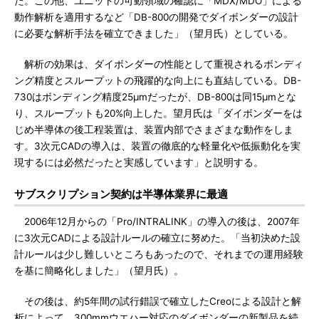
た。この他、ユニットの可動領域の確認に「MDX/MDO」による
動作解析を適用するなど「DB-800の開発でダイボンダーの設計
に必要な解析手法を確立できました」（望月氏）としている。
解析の効果は、ダイボンダーの性能として重視されるボンディ
ング精度とスループットの飛躍的な向上にも直結している。DB-
730はボンディング精度25μmだったが、DB-800は同15μmとな
り、スループットも20%向上した。望月氏は「ダイボンダーをは
じめ半導体の後工程装置は、装置内部でさまざまな動作をしま
す。3次元CADの導入は、装置の徹底的な軽量化や低振動化を実
現するには必然だったと実感しています」と説明する。
サブスクリプション契約は半導体業界に最適
2006年12月からの「Pro/INTRALINK」の導入の後は、2007年
に3次元CADによる設計ルールの確立に努めた。「当初決めた設
計ルールは少し難しいところもあったので、それまでの運用経験
を基に簡略化しました」（望月氏）。
その後は、約5年間の試行錯誤で確立したCreoによる設計と解
析によって、300mmウエハー対応のダイボンダーの新製品を続