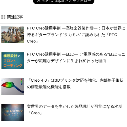
関連記事
PTC Creo活用事例 ―高峰楽器製作所―：日本が世界に
誇るギターブランド“タカミネ”に認められた「PTC
Creo」
PTC Creo活用事例 ―EIZO―：“重厚感のある”EIZOモニ
ターが流麗なデザインに生まれ変わった理由
「Creo 4.0」は3Dプリンタ対応を強化、内部格子形状
の構造最適化機能を搭載
実世界のデータを生かした製品設計が可能になる次期
「Creo」