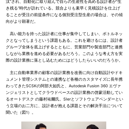
汰”され、自動化に取り組んで自らの生産性を高める設計者が“生
き残る”時代が訪れている。競合よりも素早く見積設計を仕上げ
ることが受注の前提条件になる個別受注型生産の場合は、その傾
向がより顕著だ。
高い能力を持った設計者に仕事が集中してしまい、ボトルネッ
クとなってしまうという課題もある。これを避けるには、設計者
グループ全体を底上げするとともに、営業部門や製造部門と連携
しながら業務を進める必要があるだろう。このような考え方を実
際の設計業務に落とし込むためにはどうしたらいいのだろうか。
主に自動車業界の顧客の設計業務を改善に向け自動設計やドキ
ュメント管理システムとの連携など各種のカスタマイズに長年携
わってきたSCSKの阿部大如氏と、Autodesk Fusion 360 エヴァ
ンジェリストとしてクラウドベースの設計業務の啓蒙活動してい
るオートデスク の藤村祐爾氏。SIerとソフトウェアベンダーとい
う立場のお二方に、設計者が抱える課題とその解決手法について
聞いた（図1）。