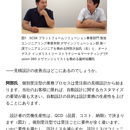
図1 SCSK プラットフォームソリューション事業部門 製造
エンジニアリング事業本部 デザインソリューション部 第一
課でシニアエンジニアを務める阿部大如氏（右）と、オート
デスク インダリストリー ストラテジー＆マーケティングでF
usion 360 エヴァンジェリストを務める藤村祐爾氏
――見積設計の改善点はどこにあるのでしょうか。
阿部氏
個別受注型の業務プロセスは受注前の見積設計から始ま
ります。当社のお客様に限れば、自動設計に関するカスタマイズ
の要望が最も大きい。自動設計の目的は設計業務の生産性を上げ
ることにあります。
設計者の労働生産性は、QCD（品質、コスト、納期）で決まり
ます（図2）。個別受注型では受注ごとに要件が全く違います。
いかに要件を満たし、設計ミスを減らすか。設計ミスはコミュニ