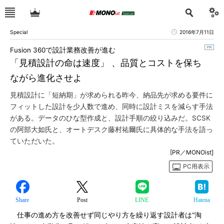
Special
2016年7月11日
Fusion 360で設計業務改善が進む
「見積設計の命は速度」 、品質とコストを保ち
ながら進化させよ
見積設計に「短納期」が求められる昨今、納品先が求める要件に
フィットした設計を少人数で進め、同時に設計ミスを減らす手法
がある。データのひな型作成と、設計手順の絞り込みだ。SCSK
の阿部大如氏と、オートデスク藤村祐爾氏に具体的な手法を語っ
ていただいた。
[PR／MONOist]
PC用表示
Share
Post
LINE
Hatena
仕事の進め方を改善せず同じやり方を繰り返す設計者は“淘