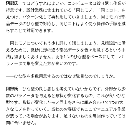
阿部氏
ではどうすればよいか。コンピュータは繰り返し作業が
得意です。設計業務に含まれている「同じモノ」「同じコト」を
見つけ、パターン化して再利用していきましょう。同じモノは部
品データのひな型で対応し、同じコトはよく使う操作の手順を減
らすことで対応できます。
同じモノについてもう少し詳しく話しましょう。見積設計に備
えるために、微妙に形の違う部品データを色々用意するという手
法は望ましくありません。ある1つのひな型をベースにして、パ
ラメータで形を変えた方が良いのです。
――ひな型を多数用意するのではなぜ駄目なのでしょうか。
阿部氏
ひな型の良し悪しを考えていないからです。外部から少
数のパラメータを与えると形状が変化するもの、これが良いひな
型です。形状が変化したモノ同士をさらに組み合わせて1つの大
きなモノを作っていく。当社のお客様でもここでマニュアル作業
が残っている場合があります。足りないものを毎回作っていては
間に合いません。