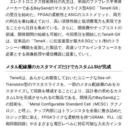
エレクトロニクス技術商社の丸文は、米国のファブレス半導体
メーカーであるBaySandのマスタスライス型ASIC「TeneX-GX」
の受注を始めた。FPGAの柔軟性とASICのコストメリット、両方
の利点を兼ね備えており、高い演算性能と低消費電力も実現でき
ることから注目を集めている。さらに、開発費やチップコストの
節減、開発期間の短縮も可能だ。今回受注を開始したTeneX-GX
は、従来品の「TeneX」に伝送速度が最大6.5Gビット/秒のトラ
ンシーバ機能を追加した製品で、高速シリアルインタフェースを
必要とする画像処理や通信機器に提案していく。
メタル配線層のカスタマイズだけでカスタムLSIが完成
TeneXは、あらかじめ製造しておいたユニークなSea-of-
Transistor型のマスタスライスを、一部のメタル配線層のみをカ
スタマイズして回路を構成することにより、設計者の求めるカス
タムLSIを完成させられるIC製品である。開発元のBaySandはこ
の技術を、「Metal Configurable Standard Cell（MCSC）テクノ
ロジ」と呼ぶ。チップ内部にはトランジスタを全面に敷き詰めた
ロジック部に加え、FPGAライクな柔軟性を持つSRAM、PLL（位
相同期回路）やさまざまな電圧レベルに対応可能な入出力インタ