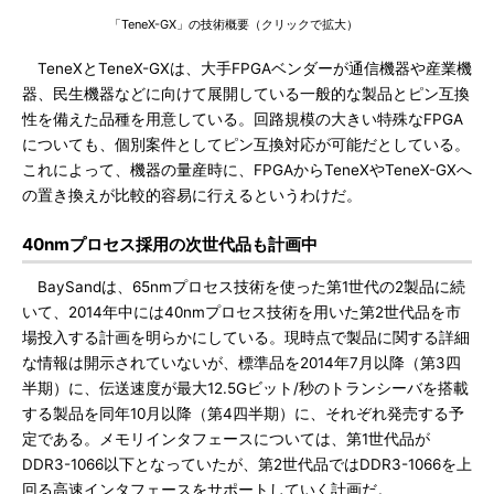
「TeneX-GX」の技術概要（クリックで拡大）
TeneXとTeneX-GXは、大手FPGAベンダーが通信機器や産業機
器、民生機器などに向けて展開している一般的な製品とピン互換
性を備えた品種を用意している。回路規模の大きい特殊なFPGA
についても、個別案件としてピン互換対応が可能だとしている。
これによって、機器の量産時に、FPGAからTeneXやTeneX-GXへ
の置き換えが比較的容易に行えるというわけだ。
40nmプロセス採用の次世代品も計画中
BaySandは、65nmプロセス技術を使った第1世代の2製品に続
いて、2014年中には40nmプロセス技術を用いた第2世代品を市
場投入する計画を明らかにしている。現時点で製品に関する詳細
な情報は開示されていないが、標準品を2014年7月以降（第3四
半期）に、伝送速度が最大12.5Gビット/秒のトランシーバを搭載
する製品を同年10月以降（第4四半期）に、それぞれ発売する予
定である。メモリインタフェースについては、第1世代品が
DDR3-1066以下となっていたが、第2世代品ではDDR3-1066を上
回る高速インタフェースをサポートしていく計画だ。