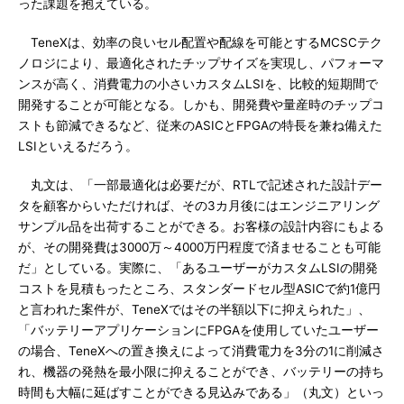
った課題を抱えている。
TeneXは、効率の良いセル配置や配線を可能とするMCSCテク
ノロジにより、最適化されたチップサイズを実現し、パフォーマ
ンスが高く、消費電力の小さいカスタムLSIを、比較的短期間で
開発することが可能となる。しかも、開発費や量産時のチップコ
ストも節減できるなど、従来のASICとFPGAの特長を兼ね備えた
LSIといえるだろう。
丸文は、「一部最適化は必要だが、RTLで記述された設計デー
タを顧客からいただければ、その3カ月後にはエンジニアリング
サンプル品を出荷することができる。お客様の設計内容にもよる
が、その開発費は3000万～4000万円程度で済ませることも可能
だ」としている。実際に、「あるユーザーがカスタムLSIの開発
コストを見積もったところ、スタンダードセル型ASICで約1億円
と言われた案件が、TeneXではその半額以下に抑えられた」、
「バッテリーアプリケーションにFPGAを使用していたユーザー
の場合、TeneXへの置き換えによって消費電力を3分の1に削減さ
れ、機器の発熱を最小限に抑えることができ、バッテリーの持ち
時間も大幅に延ばすことができる見込みである」（丸文）といっ