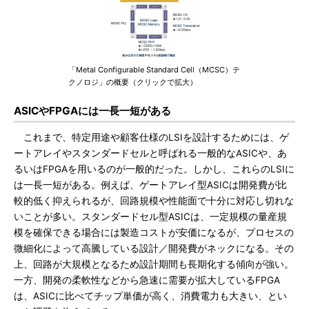
「Metal Configurable Standard Cell（MCSC）テ
クノロジ」の概要（クリックで拡大）
ASICやFPGAには一長一短がある
これまで、特定用途や顧客仕様のLSIを設計するためには、ゲ
ートアレイやスタンダードセルと呼ばれる一般的なASICや、あ
るいはFPGAを用いるのが一般的だった。しかし、これらのLSIに
は一長一短がある。例えば、ゲートアレイ型ASICは開発費が比
較的低く抑えられるが、回路規模や性能面で十分に対応し切れな
いことが多い。スタンダードセル型ASICは、一定規模の量産規
模を確保できる場合には製造コストが安価になるが、プロセスの
微細化によって高騰している設計／開発費がネックになる。その
上、回路が大規模となるため設計期間も長期化する傾向が強い。
一方、開発の柔軟性などから急速に需要が拡大しているFPGA
は、ASICに比べてチップ単価が高く、消費電力も大きい、とい