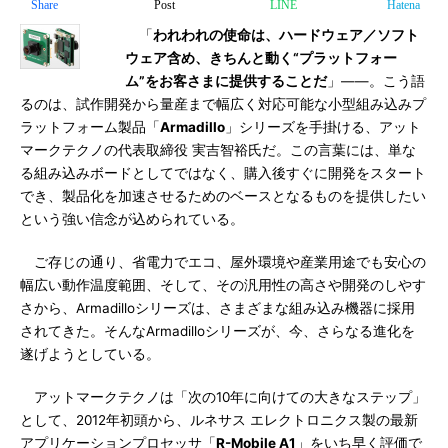
Share
Post
LINE
Hatena
「
われわれの使命は、ハードウェア／ソフト
ウェア含め、きちんと動く“プラットフォー
ム”をお客さまに提供することだ
」――。こう語
るのは、試作開発から量産まで幅広く対応可能な小型組み込みプ
ラットフォーム製品「
Armadillo
」シリーズを手掛ける、アット
マークテクノの代表取締役 実吉智裕氏だ。この言葉には、単な
る組み込みボードとしてではなく、購入後すぐに開発をスタート
でき、製品化を加速させるためのベースとなるものを提供したい
という強い信念が込められている。
ご存じの通り、省電力でエコ、屋外環境や産業用途でも安心の
幅広い動作温度範囲、そして、その汎用性の高さや開発のしやす
さから、Armadilloシリーズは、さまざまな組み込み機器に採用
されてきた。そんなArmadilloシリーズが、今、さらなる進化を
遂げようとしている。
アットマークテクノは「次の10年に向けての大きなステップ」
として、2012年初頭から、ルネサス エレクトロニクス製の最新
アプリケーションプロセッサ「
R-Mobile A1
」をいち早く評価で