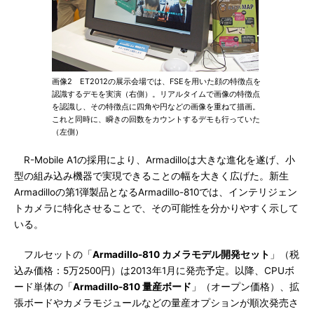
画像2 ET2012の展示会場では、FSEを用いた顔の特徴点を
認識するデモを実演（右側）。リアルタイムで画像の特徴点
を認識し、その特徴点に四角や円などの画像を重ねて描画。
これと同時に、瞬きの回数をカウントするデモも行っていた
（左側）
R-Mobile A1の採用により、Armadilloは大きな進化を遂げ、小
型の組み込み機器で実現できることの幅を大きく広げた。新生
Armadilloの第1弾製品となるArmadillo-810では、インテリジェン
トカメラに特化させることで、その可能性を分かりやすく示して
いる。
フルセットの「
Armadillo-810 カメラモデル開発セット
」（税
込み価格：5万2500円）は2013年1月に発売予定。以降、CPUボ
ード単体の「
Armadillo-810 量産ボード
」（オープン価格）、拡
張ボードやカメラモジュールなどの量産オプションが順次発売さ