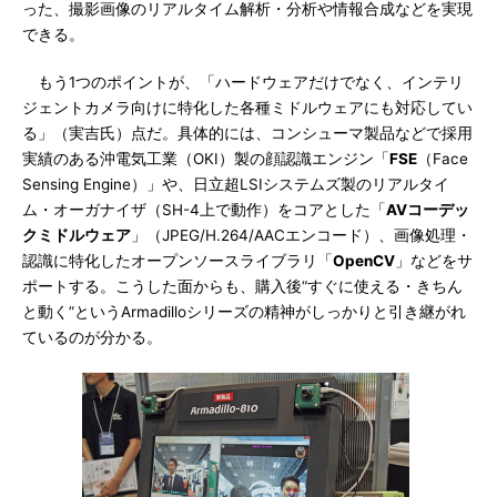
った、撮影画像のリアルタイム解析・分析や情報合成などを実現
できる。
もう1つのポイントが、「ハードウェアだけでなく、インテリ
ジェントカメラ向けに特化した各種ミドルウェアにも対応してい
る」（実吉氏）点だ。具体的には、コンシューマ製品などで採用
実績のある沖電気工業（OKI）製の顔認識エンジン「
FSE
（Face
Sensing Engine）」や、日立超LSIシステムズ製のリアルタイ
ム・オーガナイザ（SH-4上で動作）をコアとした「
AVコーデッ
クミドルウェア
」（JPEG/H.264/AACエンコード）、画像処理・
認識に特化したオープンソースライブラリ「
OpenCV
」などをサ
ポートする。こうした面からも、購入後“すぐに使える・きちん
と動く”というArmadilloシリーズの精神がしっかりと引き継がれ
ているのが分かる。