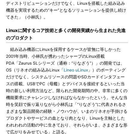
ディストリビューションだけでなく、Linuxを搭載した組み込み
機器を実現するための“キー”となるソリューションを提供し続け
てきた」（小林氏）。
Linuxに関するコア技術と多くの開発実績から生まれた先進
のプロダクト
組み込み機器にLinuxを採用するケースが皆無に等しかった
2001年当時、小林氏が携わったシャープのLinux搭載
PDA「Zaurus SLシリーズ（通称：“りなざう”）」の開発では、
OS（リネオの組み込みLinux「
Lineo uLinux
」）のポーティング
だけでなく、システムリソースの問題やSDカードインタフェー
スの搭載、USBでPC（母艦）とデバイスを接続するといった当
時の新しい利用方法など、限られた開発期間の中、非常に多くの
機能要求にチャレンジしなければならなかったという。そんな当
時を笑顔で振り返りながら小林氏は「“りなざう”に代表されるさ
まざまな製品開発の経験・ノウハウが、いまのリネオが手掛ける
プロダクトやサービスの血となり肉となり、Linuxを主軸とした
われわれの活動の中に生きており、それらがいま、さまざまな形
で広がりをみせている」と語る。