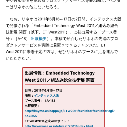
手や付加価値を高めるプロダクト／サービスを兼ね備えたベンダ
ーはリネオの他にないだろう。
なお、リネオは2011年6月16～17日の2日間、インテックス大阪
で開催される「Embedded Technology West 2011／組込み総合
技術展 関西（以下、ET West2011）」に初出展する（ブース番
号：［A-18］
出展概要
）。本稿で紹介したリネオの先進のプロ
ダクト／サービスを実際に見聞きできるチャンスだ。ET
West2011に来場予定の方は、ぜひリネオのブースに足を運んで
いただきたい。
出展情報：Embedded Technology
West 2011／組込み総合技術展 関西
日時：2011年6月16～17日
場所：
インテックス大阪
ブース番号：［A-18］
出展概要：
http://imyme.chicappa.jp/ETW2011/exhibitor/exhibitor.cgi?
no=055
ET West2011公式Webサイト：
http://www.jasa.or.jp/etwest/2011/index.html