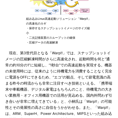
組み込みLinux高速起動ソリューション「Warp!!」
の高速化のカギ
・保存するスナップショットイメージのサイズ縮
小
・二次記憶装置のスループットの確保
・圧縮データの高速解凍
現在、第3世代目となる「Warp!!」では、スナップショットイ
メージの圧縮解凍時間がさらに高速化され、起動時間を何と“通
常の約10分の1”に短縮し、“1秒台”での高速起動を実現する。機器
の未使用時には、従来のように待機電力を消費することなく完全
に電源をOFFにできるため、“エコ”の観点、そして節電意識の高
まる昨今の時流からも非常に注目すべき技術といえる。「携帯端
末や車載機器、デジタル家電はもちろんのこと、待機電力の大き
い業務用・オフィス用機器での活用が見込める。国内外問わず引
き合いが非常に増えてきている」と、小林氏は「Warp!!」の可能
性とその発展性の高さに自信をうかがわせる。また、「Warp!!」
は、ARM、SuperH、Power Architecture、MIPSといった組み込