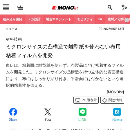
組み込み開発
メカ設計
製造マネジメント
モビリティ
FA
素材／化学
ニュース
2026年5月13日
材料技術
ミクロンサイズの凸構造で離型紙を使わない布用
粘着フィルムを開発
東レは、粘着面に離型紙を使わず、布製品にだけ密着するフィル
ムを開発した。ミクロンサイズの凸構造を持つ立体的な表面構造
により、布にはしっかり貼り付き、平滑面には付かないという選
択的粘着性を備える。
[MONOist]
PC用表示
関連情報
Share
Post
LINE
Hatena