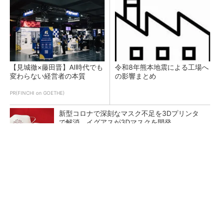
【見城徹×藤田晋】AI時代でも
令和8年熊本地震による工場へ
変わらない経営者の本質
の影響まとめ
PR(FINCHI on GOETHE)
新型コロナで深刻なマスク不足を3Dプリンタ
で解消、イグアスが3Dマスクを開発
【レベル14】生成AIを味方に、3D CADを使い
こなそう！
狭小な駐車場に、シャープがポールカメラ式製