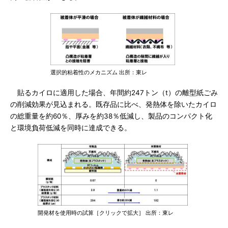
選択的粘着性のメカニズム 出所：東レ
貼るカイロに適用した場合、年間約247トン（t）の離型紙ごみ
の削減効果が見込まれる。既存品に比べ、発熱体を除いたカイロ
の総重量を約60％、厚みを約38％低減し、製品のコンパクト化
と環境負荷低減を同時に達成できる。
開発材を使用時の試算［クリックで拡大］ 出所：東レ