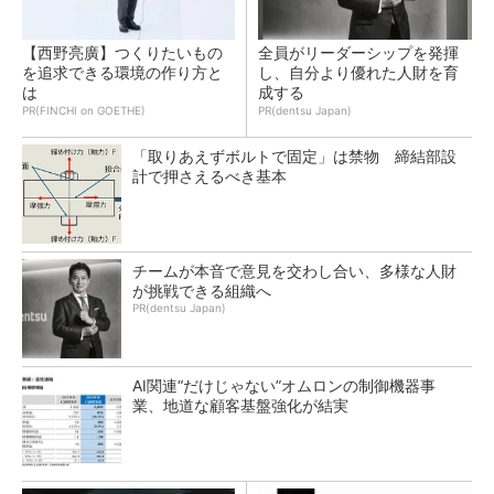
【西野亮廣】つくりたいもの
全員がリーダーシップを発揮
を追求できる環境の作り方と
し、自分より優れた人財を育
は
成する
PR(FINCHI on GOETHE)
PR(dentsu Japan)
「取りあえずボルトで固定」は禁物 締結部設
計で押さえるべき基本
チームが本音で意見を交わし合い、多様な人財
が挑戦できる組織へ
PR(dentsu Japan)
AI関連“だけじゃない”オムロンの制御機器事
業、地道な顧客基盤強化が結実