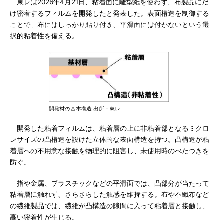
東レは2026年4月21日、粘着面に離型紙を使わず、布製品にだ
け密着するフィルムを開発したと発表した。表面構造を制御する
ことで、布にはしっかり貼り付き、平滑面には付かないという選
択的粘着性を備える。
開発材の基本構造 出所：東レ
開発した粘着フィルムは、粘着層の上に非粘着部となるミクロ
ンサイズの凸構造を設けた立体的な表面構造を持つ。凸構造が粘
着層への不用意な接触を物理的に阻害し、未使用時のべたつきを
防ぐ。
指や金属、プラスチックなどの平滑面では、凸部分が当たって
粘着層に触れず、さらさらした触感を維持する。布や不織布など
の繊維製品では、繊維が凸構造の隙間に入って粘着層と接触し、
高い密着性が生じる。