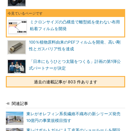
ミクロンサイズの凸構造で離型紙を使わない布用
粘着フィルムを開発
100％植物原料由来のPEFフィルムを開発、高い剛
性とガスバリア性を達成
「日本にもうひとつ太陽をつくる」計画の第1弾公
式パートナーが決定
過去の連載記事が 803 件あります
関連記事
東レがオレフィン系長繊維不織布の新シリーズ発売
10億円の事業規模目指す
東レはポルトガルに人工皮革のショールームを開設