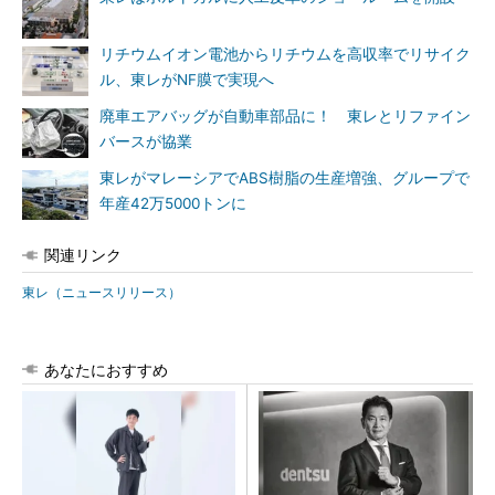
リチウムイオン電池からリチウムを高収率でリサイク
ル、東レがNF膜で実現へ
廃車エアバッグが自動車部品に！ 東レとリファイン
バースが協業
東レがマレーシアでABS樹脂の生産増強、グループで
年産42万5000トンに
関連リンク
東レ（ニュースリリース）
あなたにおすすめ