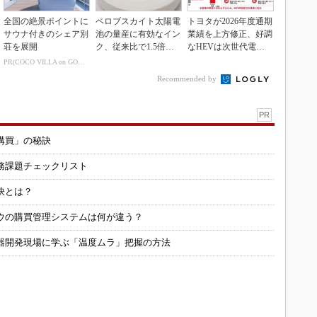
全国の絶景ポイントに
ペロブスカイト太陽電
トヨタが2026年度通期
サウナ付きのシェア別
池の量産に有効なイン
業績を上方修正、好調
荘を展開
ク、従来比で1.5倍の
なHEVは次世代電池
性能向上
で競争力を強化へ
PR(COCO VILLA on GOETHE)
Recommended by
PR
購買」の秘訣
務課題チェックリスト
訣とは？
ウの購買管理システムは何が違う？
器開発現場に学ぶ「温度ムラ」把握の方法