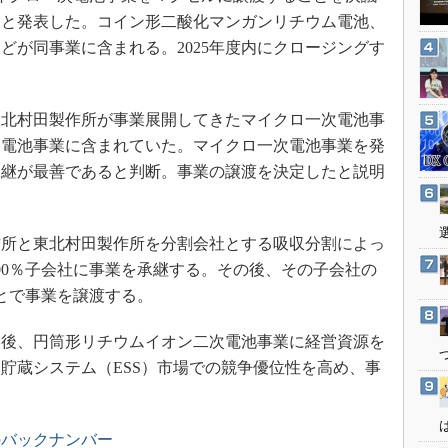
3Dプリンタ
産業オープンネット展
たと発表した。コイン形二酸化マンガンリチウム電池、
デジタルツインとCAE
どが同事業に含まれる。2025年度内にクロージングす
S＆OP
インダストリー4.0
北村田製作所が事業展開してきたマイクロ一次電池事
イノベーション
した電池事業に含まれていた。マイクロ一次電池事業を発
製造業ビッグデータ
承継が最善であると判断。事業の譲渡を決定したと説明
メイドインジャパン
植物工場
所と東北村田製作所を分割会社とする吸収分割によっ
知財マネジメント
00％子会社に事業を承継する。その後、その子会社の
海外生産
ことで事業を譲渡する。
グローバル設計・開発
後、円筒形リチウムイオン二次電池事業に経営資源を
制御セキュリティ
貯蔵システム（ESS）市場での競争優位性を高め、事
新型コロナへの対応
のバックナンバー