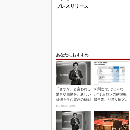
プレスリリース
あなたにおすすめ
「さすが」と言われる
AI関連“だけじゃな
驚きや感動を。新しい
い”オムロンの制御機
価値を生む電通の挑戦
器事業、地道な顧客基
盤強化が結実
PR(dentsu Japan)