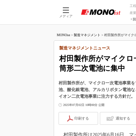
工
産
メディア
脱
つながる技術
AI×技術
MONOist
>
製造マネジメント
>
村田製作所がマイクロ
つながる工場
AI×設備
つながるサービ
Physical
製造マネジメントニュース
村田製作所がマイクロ
筒形二次電池に集中
村田製作所が、マイクロ一次電池事業を
池、酸化銀電池、アルカリボタン電池な
イオン二次電池事業に注力する方針だ。
2025年07月02日 10時00分 公開
印刷する
通知する
村田製作所は2025年6月16日