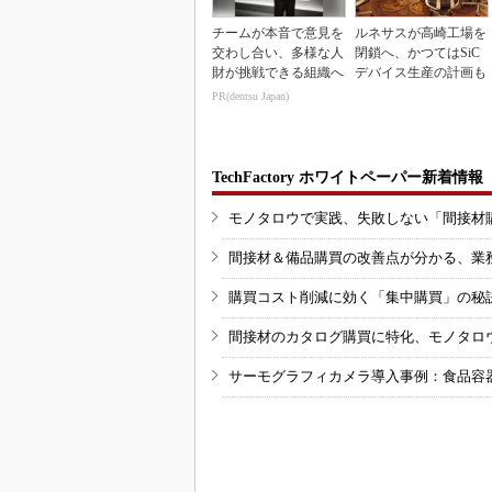
チームが本音で意見を
ルネサスが高崎工場を
交わし合い、多様な人
閉鎖へ、かつてはSiC
財が挑戦できる組織へ
デバイス生産の計画も
PR(dentsu Japan)
TechFactory ホワイトペーパー新着情報
モノタロウで実践、失敗しない「間接材
間接材＆備品購買の改善点が分かる、業
購買コスト削減に効く「集中購買」の秘
間接材のカタログ購買に特化、モノタロ
サーモグラフィカメラ導入事例：食品容