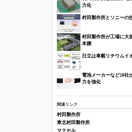
力化
村田製作所とソニーの技
村田製作所が工場に大
本腰
日立は車載リチウムイ
電池メーカーなど28
力を強化
関連リンク
村田製作所
東北村田製作所
マクセル