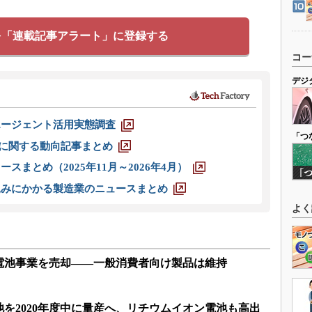
を「連載記事アラート」に登録する
コー
デジ
エージェント活用実態調査
「つ
O」に関する動向記事まとめ
スまとめ（2025年11月～2026年4月）
込みにかかる製造業のニュースまとめ
よく
電池事業を売却――一般消費者向け製品は維持
を2020年度中に量産へ、リチウムイオン電池も高出