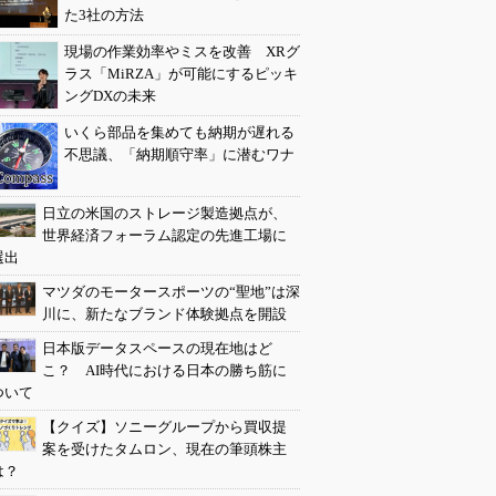
た3社の方法
現場の作業効率やミスを改善 XRグ
ラス「MiRZA」が可能にするピッキ
ングDXの未来
いくら部品を集めても納期が遅れる
不思議、「納期順守率」に潜むワナ
日立の米国のストレージ製造拠点が、
世界経済フォーラム認定の先進工場に
選出
マツダのモータースポーツの“聖地”は深
川に、新たなブランド体験拠点を開設
日本版データスペースの現在地はど
こ？ AI時代における日本の勝ち筋に
ついて
【クイズ】ソニーグループから買収提
案を受けたタムロン、現在の筆頭株主
は？