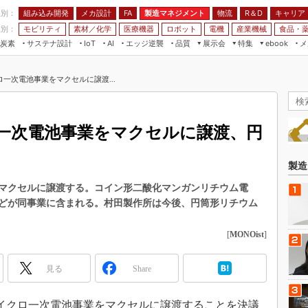
程別：
組み込み開発
メカ設計
製造マネジメント
物流
R＆D
キャリア
FA
業別：
モビリティ
素材／化学
医療機器
ロボット
電機
産業機械
食品・
炭素
サステナ設計
エッジ逆襲
品質
展示会
特集
メ
IoT
AI
ebook
伝承
組み込み開発
CEATEC
読者調査まとめ
編集後記
一次電池事業をマクセルに譲渡...
JIMTOF
保全
メカ設計
つながるクルマ
組込み/エッジ コンピューティング
ス
 AI
製造マネジメント
5G
展＆IoT/5Gソリューション展
VR／AR
FA
一次電池事業をマクセルに譲渡、円
IIFES
モビリティ
フィールドサービス
国際ロボット展
素材／化学
FPGA
製造
ジャパンモビリティショー
組み込み画像技術
マクセルに譲渡する。コイン形二酸化マンガンリチウム電
TECHNO-FRONTIER
どが同事業に含まれる。村田製作所は今後、円筒形リチウム
組み込みモデリング
人テク展
Windows Embedded
[
MONOist
]
スマート工場EXPO
車載ソフト開発
EdgeTech+
見る
Share
ISO26262
日本ものづくりワールド
無償設計ツール
AUTOMOTIVE WORLD
、マイクロ一次電池事業をマクセルに譲渡することを決議