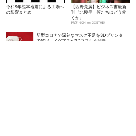
令和8年熊本地震による工場へ
【西野亮廣】ビジネス書最新
の影響まとめ
刊『北極星 僕たちはどう働
くか』
PR(FINCHI on GOETHE)
新型コロナで深刻なマスク不足を3Dプリンタ
で解消、イグアスが3Dマスクを開発
【レベル14】生成AIを味方に、3D CADを使い
こなそう！
狭小な駐車場に、シャープがポールカメラ式製
品発表 市場シェア10％目指す