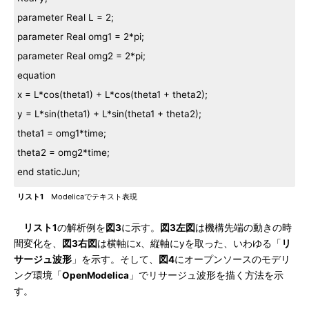
parameter Real L = 2;
parameter Real omg1 = 2*pi;
parameter Real omg2 = 2*pi;
equation
x = L*cos(theta1) + L*cos(theta1 + theta2);
y = L*sin(theta1) + L*sin(theta1 + theta2);
theta1 = omg1*time;
theta2 = omg2*time;
end staticJun;
リスト1
Modelicaでテキスト表現
リスト1
の解析例を
図3
に示す。
図3左図
は機構先端の動きの時
間変化を、
図3右図
は横軸にx、縦軸にyを取った、いわゆる「
リ
サージュ波形
」を示す。そして、
図4
にオープンソースのモデリ
ング環境「
OpenModelica
」でリサージュ波形を描く方法を示
す。