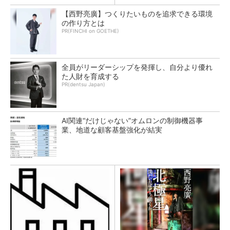
【西野亮廣】つくりたいものを追求できる環境
の作り方とは
PR(FINCHI on GOETHE)
全員がリーダーシップを発揮し、自分より優れ
た人財を育成する
PR(dentsu Japan)
AI関連“だけじゃない”オムロンの制御機器事
業、地道な顧客基盤強化が結実