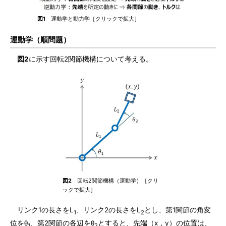
図1
運動学と動力学［クリックで拡大］
運動学（順問題）
図2
に示す回転2関節機構について考える。
図2
回転2関節機構（運動学）［クリ
ックで拡大］
リンク1の長さをL
、リンク2の長さをL
とし、第1関節の角変
1
2
位をθ
、第2関節の各辺をθ
とすると、先端（x，y）の位置は、
1
2