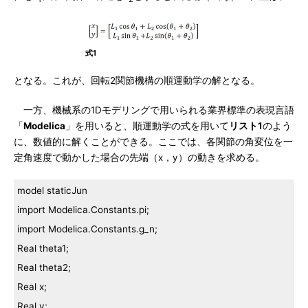
式1
となる。これが、回転2関節機構の順運動学の解となる。
一方、機械系の1Dモデリングで用いられる業界標準の表現言語
「
Modelica
」を用いると、順運動学の式を用いて
リスト1
のよう
に、数値的に解くことができる。ここでは、各関節の角変位を一
定角速度で動かした場合の先端（x，y）の動きを求める。
model staticJun
import Modelica.Constants.pi;
import Modelica.Constants.g_n;
Real theta1;
Real theta2;
Real x;
Real y;