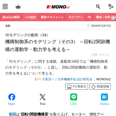
組み込み開発
メカ設計
製造マネジメント
モビリティ
FA
素材／化学
連載
2024年12月11日
1Dモデリングの勘所（38）
機構制御系のモデリング（その3） ～回転2関節機
構の運動学・動力学を考える～
（1/5 ページ）
「1Dモデリング」に関する連載。連載第38回では「機構制御系
のモデリング（その3）」と題し、回転2関節機構の運動学、動
力学を考えるについて考える。
[
大富浩一／日本機械学会 設計研究会
，MONOist]
PC用表示
関連情報
Share
Post
LINE
Hatena
前回
は“
回転1関節機構系
”を取り上げ、モーター、弾性アー