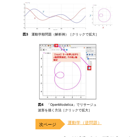
図3
運動学順問題（解析例）［クリックで拡大］
図4
「OpenModelica」でリサージュ
波形を描く方法［クリックで拡大］
運動学（逆問題）