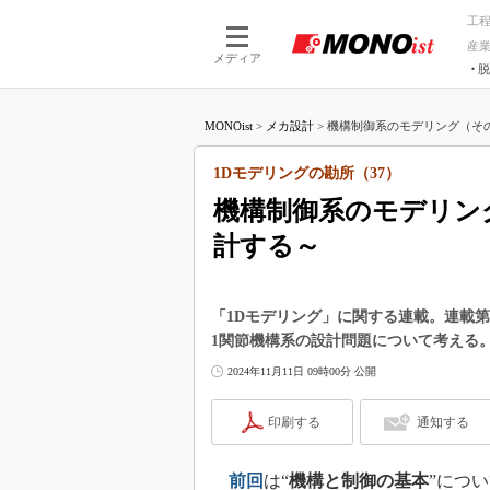
工
産
メディア
脱
つながる技術
AI×技術
MONOist
>
メカ設計
>
機構制御系のモデリング（その2
つながる工場
AI×設備
つながるサービ
Physical
1Dモデリングの勘所（37）
機構制御系のモデリング
計する～
「1Dモデリング」に関する連載。連載第
1関節機構系の設計問題について考える
2024年11月11日 09時00分 公開
印刷する
通知する
前回
は“
機構と制御の基本
”につ