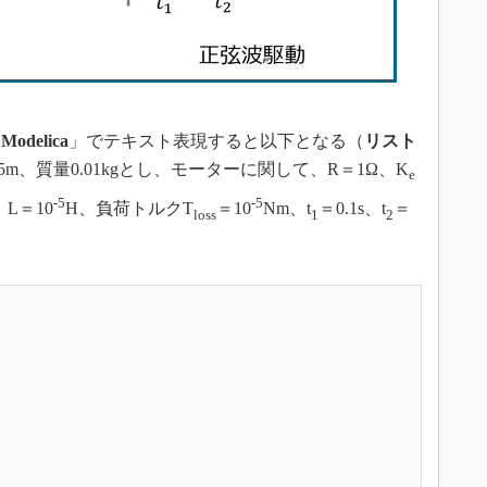
「
Modelica
」でテキスト表現すると以下となる（
リスト
m、質量0.01kgとし、モーターに関して、R＝1Ω、K
e
-5
-5
、L＝10
H、負荷トルクT
＝10
Nm、t
＝0.1s、t
＝
loss
1
2