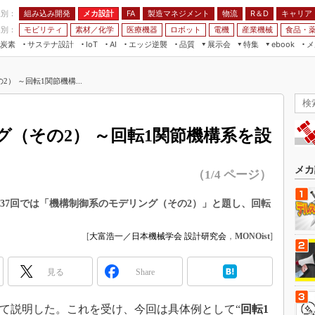
程別：
組み込み開発
メカ設計
製造マネジメント
物流
R＆D
キャリア
FA
業別：
モビリティ
素材／化学
医療機器
ロボット
電機
産業機械
食品・
炭素
サステナ設計
エッジ逆襲
品質
展示会
特集
メ
IoT
AI
ebook
伝承
組み込み開発
CEATEC
読者調査まとめ
編集後記
） ～回転1関節機構...
JIMTOF
保全
メカ設計
つながるクルマ
組込み/エッジ コンピューティング
ス
 AI
製造マネジメント
5G
展＆IoT/5Gソリューション展
VR／AR
FA
（その2） ～回転1関節機構系を設
IIFES
モビリティ
フィールドサービス
国際ロボット展
素材／化学
FPGA
メカ
（1/4 ページ）
ジャパンモビリティショー
組み込み画像技術
TECHNO-FRONTIER
37回では「機構制御系のモデリング（その2）」と題し、回転
組み込みモデリング
。
人テク展
Windows Embedded
[
大富浩一／日本機械学会 設計研究会
，
MONOist
]
スマート工場EXPO
車載ソフト開発
EdgeTech+
見る
Share
ISO26262
日本ものづくりワールド
無償設計ツール
AUTOMOTIVE WORLD
いて説明した。これを受け、今回は具体例として“
回転1