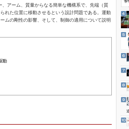
3Dプリンタ
ー、アーム、質量からなる簡単な機構系で、先端（質
産業オープンネット展
デジタルツインとCAE
められた位置に移動させるという設計問題である。運動
アームの剛性の影響、そして、制御の適用について説明
S＆OP
インダストリー4.0
イノベーション
製造業ビッグデータ
メイドインジャパン
駆動
植物工場
知財マネジメント
海外生産
グローバル設計・開発
制御セキュリティ
新型コロナへの対応