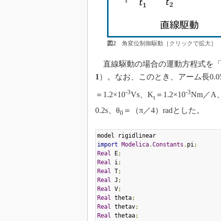
図2
角変位制御駆動［クリックで拡大］
直線駆動の場合の運動方程式を
1
）。なお、このとき、アーム長0.05
-3
-3
＝1.2×10
Vs、K
＝1.2×10
Nm／A
t
0.2s、θ
＝（π／4）radとした。
0
import
Modelica
.
Constants
.
pi
;
Real
 E
;
Real
 i
;
Real
 T
;
Real
 J
;
Real
 V
;
Real
 theta
;
Real
 thetav
;
Real
 thetaa
;