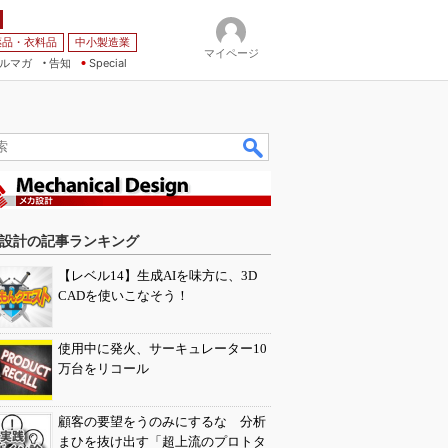
薬品・衣料品
中小製造業
マイページ
ルマガ
告知
Special
設計の記事ランキング
【レベル14】生成AIを味方に、3D
CADを使いこなそう！
使用中に発火、サーキュレーター10
万台をリコール
顧客の要望をうのみにするな 分析
まひを抜け出す「超上流のプロトタ