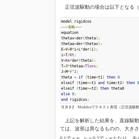
正弦波駆動の場合は以下となる
―――省略―――
equation

thetav
=
der
(
theta
);
thetaa
=
der
(
thetav
);
E
=
V
+
R
*
i
+
L
*
der
(
i
);
i
=
T
/
Kt
;
V
=
Ke
*
der
(
theta
);
T
=
J
*
thetaa
+
Tloss
;
J
=
M
*
r
^
2
;
theta 
=
if
(
time
<
t1
)
then
0
elseif 
(
time
>=
t1 
and
 time
<
t2
)
then
elseif 
(
time
>=
t2
)
then
else
0
;
end
 rigidcos
;
リスト2
Modelicaでテキスト表現（正弦波駆
上記を解析した結果を、直線駆動
ては、波形は異なるものの、大きさ
0.1で＋∞、t
＝0.2で－∞となり、