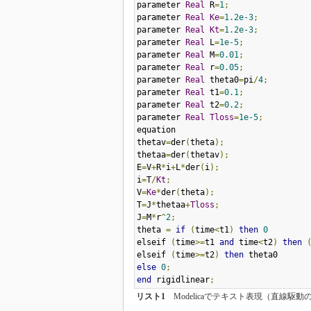
parameter 
Real
 R
=
1
;
parameter 
Real
Ke
=
1.2e-3
;
parameter 
Real
Kt
=
1.2e-3
;
parameter 
Real
 L
=
1e-5
;
parameter 
Real
 M
=
0.01
;
parameter 
Real
 r
=
0.05
;
parameter 
Real
 theta0
=
pi
/
4
;
parameter 
Real
 t1
=
0.1
;
parameter 
Real
 t2
=
0.2
;
parameter 
Real
Tloss
=
1e-5
;
equation

thetav
=
der
(
theta
);
thetaa
=
der
(
thetav
);
E
=
V
+
R
*
i
+
L
*
der
(
i
);
i
=
T
/
Kt
;
V
=
Ke
*
der
(
theta
);
T
=
J
*
thetaa
+
Tloss
;
J
=
M
*
r
^
2
;
theta 
=
if
(
time
<
t1
)
then
0
elseif 
(
time
>=
t1 
and
 time
<
t2
)
then
elseif 
(
time
>=
t2
)
then
else
0
;
end
 rigidlinear
;
リスト1
Modelicaでテキスト表現（直線駆動