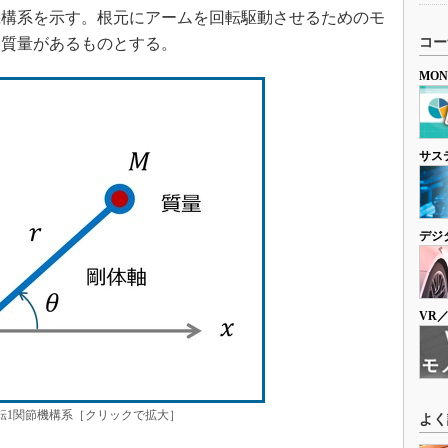
機構系を示す。根元にアームを回転駆動させるためのモ
中質量があるものとする。
コー
MO
サス
デジ
VR
1関節機構系［クリックで拡大］
よく