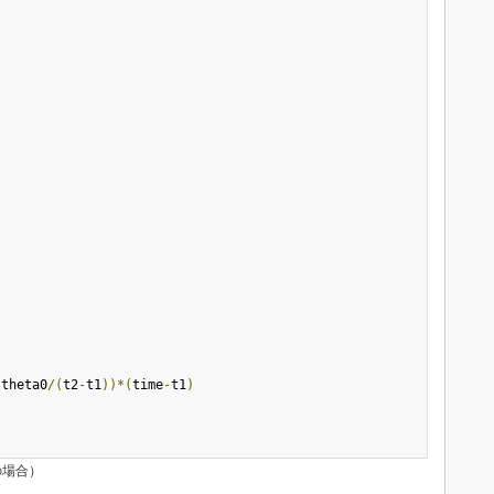
(
theta0
/(
t2
-
t1
))*(
time
-
t1
)
の場合）