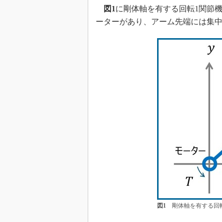
図1
に剛体軸を有する回転1関節
ーターがあり、アーム先端には集
図1
剛体軸を有する回転