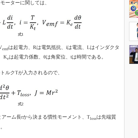
モーターに関しては、
式1
V
は起電力、Rは電気抵抗、iは電流、Lはインダクタ
emf
、K
は起電力係数、θは角変位、tは時間である。
e
トルクTが入力されるので、
式2
とアーム長rから決まる慣性モーメント、T
は先端質
loss
る。