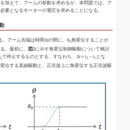
を加えて、アームの挙動を求めるが、本問題では、ア
に必要となるモーターの電圧を求めることになる。
動
。アーム先端は時間Δtの間に、θ
角変位することが
0
する。最初に、
図2
に示す角変位制御駆動について検討
で停止するものとする。すなわち、Δt＝t
－t
とな
2
2
1
角変位する直線駆動と、正弦波上に角変位する正弦波駆