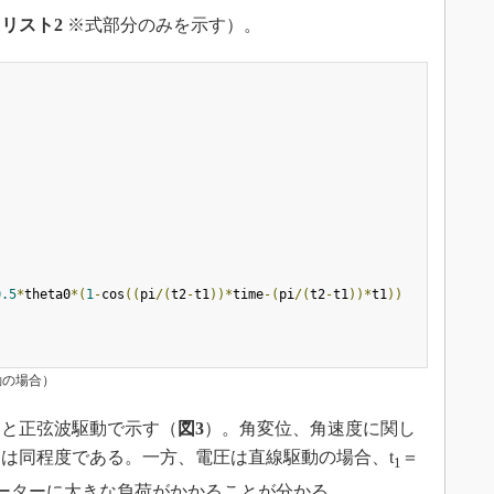
（
リスト2
※式部分のみを示す）。
0.5
*
theta0
*(
1
-
cos
((
pi
/(
t2
-
t1
))*
time
-(
pi
/(
t2
-
t1
))*
t1
))
動の場合）
と正弦波駆動で示す（
図3
）。角変位、角速度に関し
は同程度である。一方、電圧は直線駆動の場合、t
＝
1
モーターに大きな負荷がかかることが分かる。