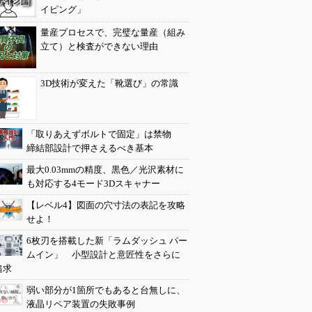
イピング」
量産プロセスで、完璧な量産（組み
立て）と検査ができない理由
3D技術が変えた「靴選び」の常識
「取りあえずボルトで固定」は禁物
締結部設計で押さえるべき基本
最大0.03mmの精度、黒色／光沢素材に
も対応する4モード3Dスキャナー
【レベル4】図面の穴寸法の表記を攻略
せよ！
6枚刃を搭載した新「ラムダッシュ パー
ムイン」 小型設計と意匠性をさらに
追求
弱い部分が1箇所でもあると台無しに、
液晶リペア装置の失敗事例