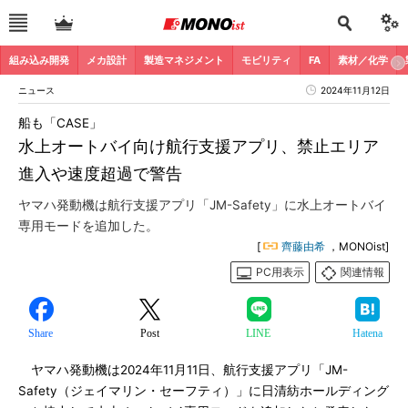
組み込み開発
メカ設計
製造マネジメント
モビリティ
FA
素材／化学
ニュース
2024年11月12日
船も「CASE」
水上オートバイ向け航行支援アプリ、禁止エリア
進入や速度超過で警告
ヤマハ発動機は航行支援アプリ「JM-Safety」に水上オートバイ
専用モードを追加した。
[
齊藤由希
，MONOist]
PC用表示
関連情報
Share
Post
LINE
Hatena
ヤマハ発動機は2024年11月11日、航行支援アプリ「JM-
Safety（ジェイマリン・セーフティ）」に日清紡ホールディング