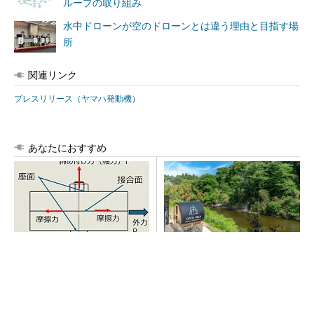
ループの取り組み
水中ドローンが空のドローンとは違う理由と目指す場
所
関連リンク
プレスリリース（ヤマハ発動機）
あなたにおすすめ
「取りあえずボルトで固定」
シェア別荘「COCO VILLA O
は禁物 締結部設計で押さえ
wners」3選
るべき基本
PR(COCO VILLA on GOETHE)