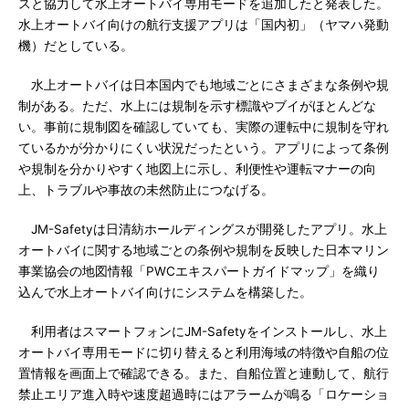
スと協力して水上オートバイ専用モードを追加したと発表した。
水上オートバイ向けの航行支援アプリは「国内初」（ヤマハ発動
機）だとしている。
水上オートバイは日本国内でも地域ごとにさまざまな条例や規
制がある。ただ、水上には規制を示す標識やブイがほとんどな
い。事前に規制図を確認していても、実際の運転中に規制を守れ
ているかが分かりにくい状況だったという。アプリによって条例
や規制を分かりやすく地図上に示し、利便性や運転マナーの向
上、トラブルや事故の未然防止につなげる。
JM-Safetyは日清紡ホールディングスが開発したアプリ。水上
オートバイに関する地域ごとの条例や規制を反映した日本マリン
事業協会の地図情報「PWCエキスパートガイドマップ」を織り
込んで水上オートバイ向けにシステムを構築した。
利用者はスマートフォンにJM-Safetyをインストールし、水上
オートバイ専用モードに切り替えると利用海域の特徴や自船の位
置情報を画面上で確認できる。また、自船位置と連動して、航行
禁止エリア進入時や速度超過時にはアラームが鳴る「ロケーショ