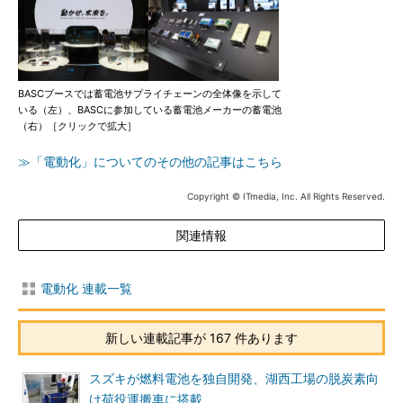
BASCブースでは蓄電池サプライチェーンの全体像を示して
いる（左）、BASCに参加している蓄電池メーカーの蓄電池
（右）［クリックで拡大］
≫「電動化」についてのその他の記事はこちら
Copyright © ITmedia, Inc. All Rights Reserved.
関連情報
電動化 連載一覧
新しい連載記事が 167 件あります
スズキが燃料電池を独自開発、湖西工場の脱炭素向
け荷役運搬車に搭載