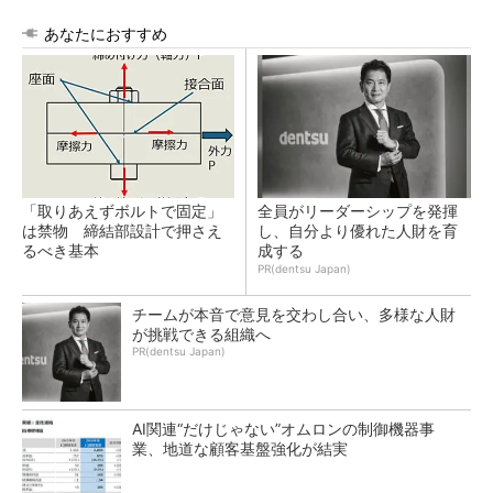
あなたにおすすめ
「取りあえずボルトで固定」
全員がリーダーシップを発揮
は禁物 締結部設計で押さえ
し、自分より優れた人財を育
るべき基本
成する
PR(dentsu Japan)
チームが本音で意見を交わし合い、多様な人財
が挑戦できる組織へ
PR(dentsu Japan)
AI関連“だけじゃない”オムロンの制御機器事
業、地道な顧客基盤強化が結実