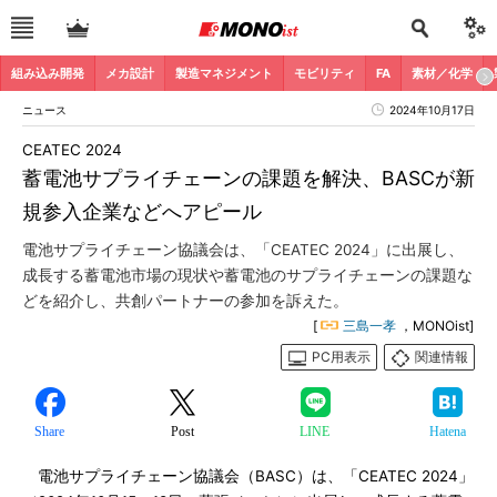
組み込み開発
メカ設計
製造マネジメント
モビリティ
FA
素材／化学
ニュース
2024年10月17日
CEATEC 2024
蓄電池サプライチェーンの課題を解決、BASCが新
規参入企業などへアピール
電池サプライチェーン協議会は、「CEATEC 2024」に出展し、
成長する蓄電池市場の現状や蓄電池のサプライチェーンの課題な
どを紹介し、共創パートナーの参加を訴えた。
[
三島一孝
，MONOist]
PC用表示
関連情報
Share
Post
LINE
Hatena
電池サプライチェーン協議会（BASC）は、「CEATEC 2024」