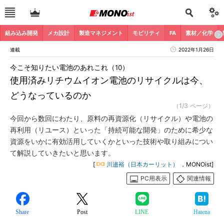
組み込み開発
メカ設計
製造マネジメント
モビリティ
FA
素材／化学
連載
2022年1月26日
今こそ知りたい電池のあれこれ（10）
使用済みリチウムイオン電池のリサイクルは今、
どうなっているのか
（1/3 ページ）
今回から数回にわたり、原料の再資源化（リサイクル）や電池の
再利用（リユース）といった「持続可能な開発」のために希少な
資源をいかに有効活用していくかといった技術や取り組みについ
て解説していきたいと思います。
[
川邉裕（日本カーリット）
，MONOist]
PC用表示
関連情報
Share
Post
LINE
Hatena