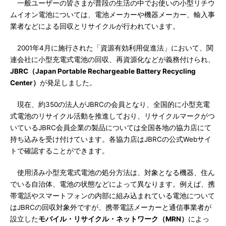
一般ユーザーの皆さまが普段の生活の中でお使いの小型リチウ
ムイオン電池については、電池メーカーや機器メーカー、輸入事
業者などによる回収とリサイクルが行われています。
2001年4月に施行された「資源有効利用促進法」において、関
連会社に小型充電式電池の回収、再資源化などが義務付けられ、
JBRC（Japan Portable Rechargeable Battery Recycling
Center）
が発足しました。
現在、約350の法人がJBRCの会員となり、全国的に小型充電
式電池のリサイクル活動を推進しており、リサイクルマークがつ
いているJBRC会員企業の製品については全国各地の協力店にて
持ち込みを受け付けています。各協力店はJBRCの公式Webサイ
トで確認することができます。
使用済み小型充電式電池の処分方法は、対象となる機器、住ん
でいる自治体、電池の状態などによって異なります。例えば、携
帯電話やスマートフォンの内部に組み込まれている電池について
はJBRCの回収対象外ですが、携帯電話メーカーと通信事業者が
設立した
モバイル・リサイクル・ネットワーク（MRN）
によっ