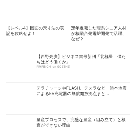
【レベル4】図面の穴寸法の表
定年退職した理系シニア人材
記を攻略せよ！
が核融合発電炉開発で活躍、
なぜ？
【西野亮廣】ビジネス書最新刊『北極星 僕た
ちはどう働くか』
PR(FINCHI on GOETHE)
テラチャージやFLASH、テスラなど 熊本地震
によるEV充電器の無償開放拠点まと...
量産プロセスで、完璧な量産（組み立て）と検
査ができない理由