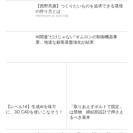
【西野亮廣】つくりたいものを追求できる環境
の作り方とは
PR(FINCHI on GOETHE)
AI関連“だけじゃない”オムロンの制御機器事
業、地道な顧客基盤強化が結実
【レベル14】生成AIを味方
「取りあえずボルトで固定」
に、3D CADを使いこなそう！
は禁物 締結部設計で押さえ
るべき基本