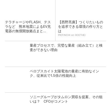
テラチャージやFLASH、テス
【西野亮廣】つくりたいもの
ラなど 熊本地震によるEV充
を追求できる環境の作り方と
電器の無償開放拠点まと...
は
PR(FINCHI on GOETHE)
量産プロセスで、完璧な量産（組み立て）と検
査ができない理由
ペロブスカイト太陽電池の量産に有効なイン
ク、従来比で1.5倍の性能向上
ソニーグループがタムロン買収を提案、その狙
いは？ CFOがコメント