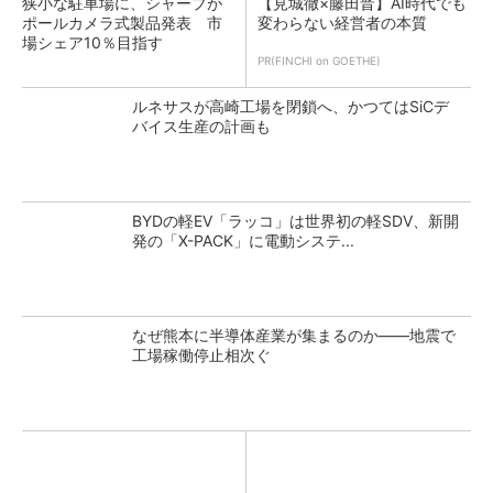
狭小な駐車場に、シャープが
【見城徹×藤田晋】AI時代でも
ポールカメラ式製品発表 市
変わらない経営者の本質
場シェア10％目指す
PR(FINCHI on GOETHE)
ルネサスが高崎工場を閉鎖へ、かつてはSiCデ
バイス生産の計画も
BYDの軽EV「ラッコ」は世界初の軽SDV、新開
発の「X-PACK」に電動システ...
なぜ熊本に半導体産業が集まるのか――地震で
工場稼働停止相次ぐ