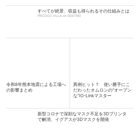
すべてが絶景、収益も得られるその仕組みとは
PR(COCO VILLA on GOETHE)
令和8年熊本地震による工場へ
異例ヒット？ 使い勝手にこ
の影響まとめ
だわったオムロンの“オープン
な”IO-Linkマスター
新型コロナで深刻なマスク不足を3Dプリンタ
で解消、イグアスが3Dマスクを開発