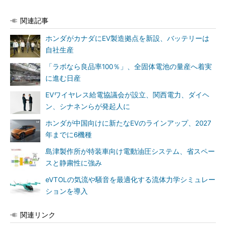
関連記事
ホンダがカナダにEV製造拠点を新設、バッテリーは
自社生産
「ラボなら良品率100％」、全固体電池の量産へ着実
に進む日産
EVワイヤレス給電協議会が設立、関西電力、ダイヘ
ン、シナネンらが発起人に
ホンダが中国向けに新たなEVのラインアップ、2027
年までに6機種
島津製作所が特装車向け電動油圧システム、省スペー
スと静粛性に強み
eVTOLの気流や騒音を最適化する流体力学シミュレー
ションを導入
関連リンク