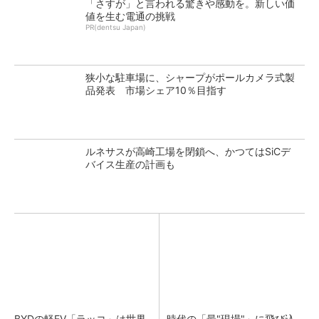
「さすが」と言われる驚きや感動を。新しい価
値を生む電通の挑戦
PR(dentsu Japan)
狭小な駐車場に、シャープがポールカメラ式製
品発表 市場シェア10％目指す
ルネサスが高崎工場を閉鎖へ、かつてはSiCデ
バイス生産の計画も
BYDの軽EV「ラッコ」は世界
時代の「最"現場"」に飛び込