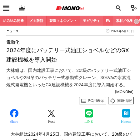
組み込み開発
メカ設計
製造マネジメント
モビリティ
FA
素材／化学
ニュース
2024年5月13日
電動化
2024年度にバッテリー式油圧ショベルなどのGX
建設機械を導入開始
大林組は、国内建設工事において、20t級のバッテリー式油圧シ
ョベルや25t吊のバッテリー式移動式クレーン、30kVAの水素混
焼式発電機といったGX建設機械を2024年度に導入開始する。
[MONOist]
PC用表示
関連情報
Share
Post
LINE
Hatena
大林組は2024年4月25日、国内建設工事において、20t級のバ