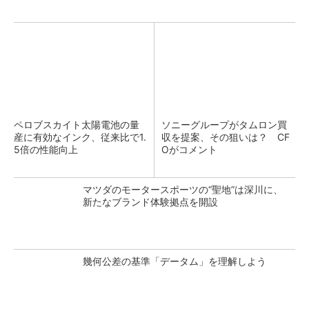
ペロブスカイト太陽電池の量
ソニーグループがタムロン買
産に有効なインク、従来比で1.
収を提案、その狙いは？ CF
5倍の性能向上
Oがコメント
マツダのモータースポーツの“聖地”は深川に、
新たなブランド体験拠点を開設
幾何公差の基準「データム」を理解しよう