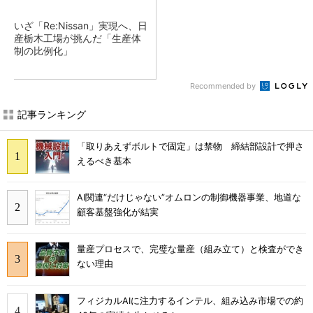
いざ「Re:Nissan」実現へ、日
産栃木工場が挑んだ「生産体
制の比例化」
Recommended by
記事ランキング
「取りあえずボルトで固定」は禁物 締結部設計で押さ
えるべき基本
AI関連“だけじゃない”オムロンの制御機器事業、地道な
顧客基盤強化が結実
量産プロセスで、完璧な量産（組み立て）と検査ができ
ない理由
フィジカルAIに注力するインテル、組み込み市場での約