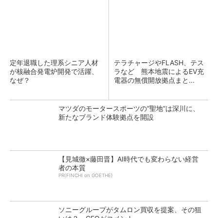
定年退職した理系シニア人材
テラチャージやFLASH、テス
が核融合発電炉開発で活躍、
ラなど 熊本地震によるEV充
なぜ？
電器の無償開放拠点まと...
マツダのモータースポーツの“聖地”は深川に、
新たなブランド体験拠点を開設
【見城徹×藤田晋】AI時代でも変わらない経営
者の本質
PR(FINCHI on GOETHE)
ソニーグループがタムロン買収を提案、その狙