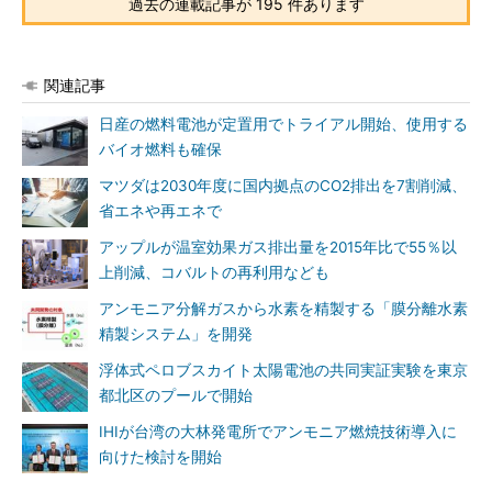
過去の連載記事が 195 件あります
関連記事
日産の燃料電池が定置用でトライアル開始、使用する
バイオ燃料も確保
マツダは2030年度に国内拠点のCO2排出を7割削減、
省エネや再エネで
アップルが温室効果ガス排出量を2015年比で55％以
上削減、コバルトの再利用なども
アンモニア分解ガスから水素を精製する「膜分離水素
精製システム」を開発
浮体式ペロブスカイト太陽電池の共同実証実験を東京
都北区のプールで開始
IHIが台湾の大林発電所でアンモニア燃焼技術導入に
向けた検討を開始