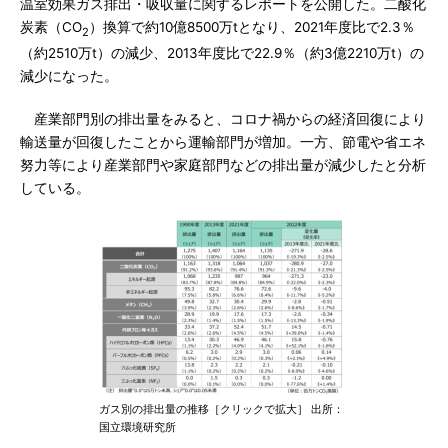
温室効果ガス排出・吸収量に関するレポートを公開した。二酸化
炭素（CO
）換算で約10億8500万tとなり、2021年度比で2.3％
2
（約2510万t）の減少、2013年度比で22.9％（約3億2210万t）の
減少になった。
産業部門別の排出量をみると、コロナ禍からの経済回復により
輸送量が回復したことから運輸部門が増加。一方、節電や省エネ
努力等により産業部門や家庭部門などの排出量が減少したと分析
している。
ガス別の排出量の推移［クリックで拡大］ 出所：
国立環境研究所