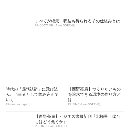
すべてが絶景、収益も得られるその仕組みとは
PR(COCO VILLA on GOETHE)
時代の「最"現場"」に飛び込
【西野亮廣】つくりたいもの
み、当事者として踏み込んで
を追求できる環境の作り方と
いく
は
PR(dentsu Japan)
PR(FINCHI on GOETHE)
【西野亮廣】ビジネス書最新刊『北極星 僕た
ちはどう働くか』
PR(FINCHI on GOETHE)