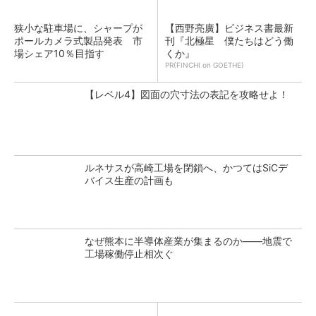
狭小な駐車場に、シャープが
【西野亮廣】ビジネス書最新
ポールカメラ式製品発表 市
刊『北極星 僕たちはどう働
場シェア10％目指す
くか』
PR(FINCHI on GOETHE)
【レベル4】図面の穴寸法の表記を攻略せよ！
ルネサスが高崎工場を閉鎖へ、かつてはSiCデ
バイス生産の計画も
なぜ熊本に半導体産業が集まるのか――地震で
工場稼働停止相次ぐ