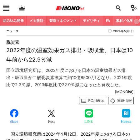
組み込み開発
メカ設計
製造マネジメント
モビリティ
FA
素材／化学
ニュース
2024年5月1日
脱炭素
2022年度の温室効果ガス排出・吸収量、日本は10
年前から22.9％減
国立環境研究所は、2022年度における日本の温室効果ガス排
出・吸収量が二酸化炭素換算で約10億8500万tとなり、2021年度
比で2.3％減、2013年度比で22.9％減になったと発表した。
[MONOist]
PC用表示
関連情報
Share
Post
LINE
Hatena
国立環境研究所は2024年4月12日、2022年度における日本の