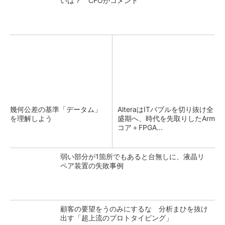
いは？ CFOがコメント
幾何公差の基準「データム」
AlteraはITバブルを切り抜け全
を理解しよう
盛期へ、時代を先取りしたArm
コア＋FPGA...
弱い部分が1箇所でもあると台無しに、液晶リ
ペア装置の失敗事例
顧客の要望をうのみにするな 分析まひを抜け
出す「超上流のプロトタイピング」