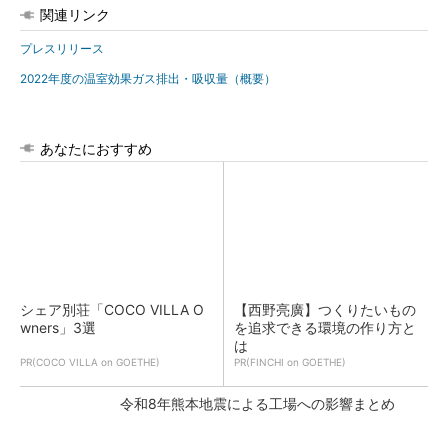
関連リンク
プレスリリース
2022年度の温室効果ガス排出・吸収量（概要）
あなたにおすすめ
シェア別荘「COCO VILLA O
【西野亮廣】つくりたいもの
wners」3選
を追求できる環境の作り方と
は
PR(COCO VILLA on GOETHE)
PR(FINCHI on GOETHE)
令和8年熊本地震による工場への影響まとめ