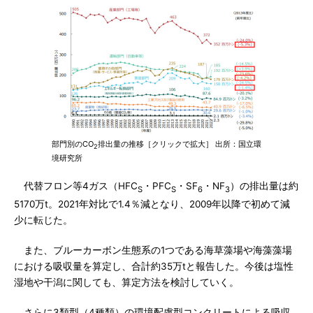
部門別のCO
排出量の推移［クリックで拡大］ 出所：国立環
2
境研究所
代替フロン等4ガス（HFC
・PFC
・SF
・NF
）の排出量は約
S
S
6
3
5170万t。2021年対比で1.4％減となり、2009年以降で初めて減
少に転じた。
また、ブルーカーボン生態系の1つである海草藻場や海藻藻場
における吸収量を算定し、合計約35万tと報告した。今後は塩性
湿地や干潟に関しても、算定方法を検討していく。
さらに3類型（4種類）の環境配慮型コンクリートによる吸収