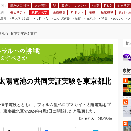
程別：
組み込み開発
メカ設計
製造マネジメント
物流
R＆D
キャリア
FA
業別：
モビリティ
素材／化学
医療機器
ロボット
電機
産業機械
食品・
炭素
サステナ設計
エッジ逆襲
品質
展示会
特集
メ
IoT
AI
ebook
伝承
組み込み開発
CEATEC
読者調査まとめ
編集後記
池の共同実証実験を東京...
JIMTOF
保全
メカ設計
つながるクルマ
組込み/エッジ コンピューティング
ス
 AI
製造マネジメント
5G
展＆IoT/5Gソリューション展
VR／AR
FA
IIFES
モビリティ
フィールドサービス
国際ロボット展
素材／化学
FPGA
素材
ジャパンモビリティショー
組み込み画像技術
太陽電池の共同実証実験を東京都北
TECHNO-FRONTIER
組み込みモデリング
人テク展
Windows Embedded
スマート工場EXPO
や恒栄電設とともに、フィルム型ペロブスカイト太陽電池をプ
車載ソフト開発
EdgeTech+
東京都北区で2024年4月3日に開始したと発表した。
ISO26262
[
遠藤和宏
，
MONOist
]
日本ものづくりワールド
無償設計ツール
AUTOMOTIVE WORLD