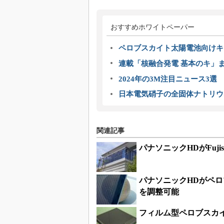
おすすめホワイトペーパー
ペロブスカイト太陽電池向けキ
連載「核融合発電 基本のキ」
2024年の3M注目ニュース3
日本電気硝子の全固体ナトリウ
関連記事
パナソニックHDがFuj
パナソニックHDがペ
を調整可能
フィルム型ペロブスカ