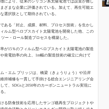
特徴により、従来のシリコン系太陽電池では設置が難し
さまざまな企業に評価されている。加えて、再生可能エ
力な選択肢として期待されている。
である「封止、成膜、材料、プロセス技術」を生かし
フィルム型ペロブスカイト太陽電池を開発した他、この
ル・ツー・ロール製造プロセスを構築した。
率が15％のフィルム型ペロブスカイト太陽電池の製造
や発電効率の向上、1m幅の製造技術の確立に向けて
ム・エム ブリッジは、橋梁（きょうりょう）や沿岸
て維持補修を一貫して手掛ける総合エンジニアリング会
て、SDGsと2050年のカーボンニュートラル実現に
いる。
ける防食技術を応用したサンゴ礁再生プロジェクトや