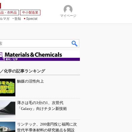
薬品・衣料品
中小製造業
マイページ
ルマガ
告知
Special
／化学の記事ランキング
触媒の活性向上
薄さは毛の3分の1、次世代
「Galaxy」向けチタン新技術
リンテック、200億円投じ福岡に次
世代半導体材料の研究拠点を開設