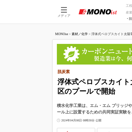
工
産
メディア
脱
つながる技術
AI×技術
MONOist
>
素材／化学
>
浮体式ペロブスカイト太陽電
つながる工場
AI×設備
つながるサービ
Physical
脱炭素
浮体式ペロブスカイト
区のプールで開始
積水化学工業は、エム・エム ブリッジ
ール上に設置するための共同実証実験を、
2024年04月08日 08時30分 公開