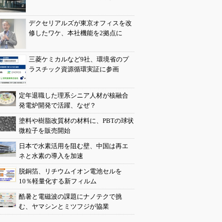
デクセリアルズが東京オフィスを改
修したワケ、本社機能を2拠点に
三菱ケミカルなど9社、環境省のプ
ラスチック資源循環実証に参画
定年退職した理系シニア人材が核融合
発電炉開発で活躍、なぜ？
塗料や樹脂改質材の材料に、PBTの球状
微粒子を販売開始
日本で水素活用を阻む壁、中国は再エ
ネと水素の導入を加速
脱銅箔、リチウムイオン電池セルを
10％軽量化する新フィルム
酷暑と電磁波の課題にナノテクで挑
む、ヤマシンとミツフジが協業