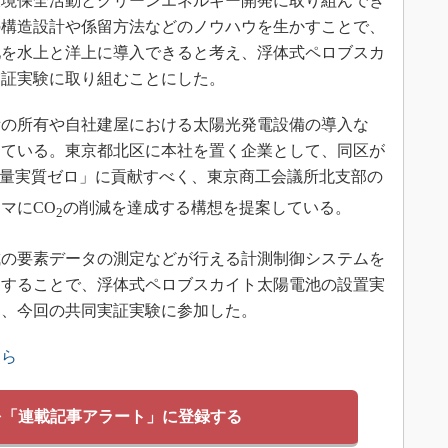
環境保全活動とクリーンエネルギー開発に取り組んでき
の構造設計や係留方法などのノウハウを生かすことで、
池を水上と洋上に導入できると考え、浮体式ペロブスカ
実証実験に取り組むことにした。
の所有や自社建屋における太陽光発電設備の導入な
っている。東京都北区に本社を置く企業として、同区が
量実質ゼロ」に貢献すべく、東京商工会議所北支部の
マにCO
の削減を達成する構想を提案している。
2
の要素データの測定などが行える計測制御システムを
用することで、浮体式ペロブスカイト太陽電池の設置実
え、今回の共同実証実験に参加した。
ちら
を「連載記事アラート」に登録する