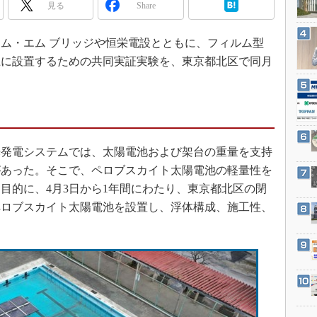
3Dプリンタ
見る
Share
産業オープンネット展
デジタルツインとCAE
エム・エム ブリッジや恒栄電設とともに、フィルム型
S＆OP
上に設置するための共同実証実験を、東京都北区で同月
インダストリー4.0
イノベーション
製造業ビッグデータ
メイドインジャパン
発電システムでは、太陽電池および架台の重量を支持
植物工場
があった。そこで、ペロブスカイト太陽電池の軽量性を
知財マネジメント
目的に、4月3日から1年間にわたり、東京都北区の閉
海外生産
ペロブスカイト太陽電池を設置し、浮体構成、施工性、
グローバル設計・開発
制御セキュリティ
新型コロナへの対応