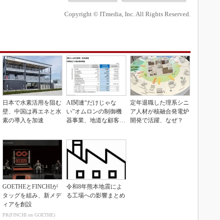
Copyright © ITmedia, Inc. All Rights Reserved.
日本で水素活用を阻む
AI関連“だけじゃな
定年退職した理系シニ
壁、中国は再エネと水
い”オムロンの制御機
ア人材が核融合発電炉
素の導入を加速
器事業、地道な顧客基
開発で活躍、なぜ？
盤強化が結実
GOETHEとFINCHIが
令和8年熊本地震によ
タッグを組み、新メデ
る工場への影響まとめ
ィアを創設
PR(FINCHI on GOETHE)