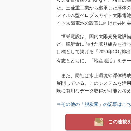
波力発電技術の開発など、独自の
た。三菱重工業から継承した浮体
フィルム型ペロブスカイト太陽電
イト太陽電池の設置に向けた共同
恒栄電設は、国内太陽光発電設備
ど、脱炭素に向けた取り組みを行
目標として掲げる「2050年CO
排出
2
有志とともに、「地産地活」をテー
また、同社は水上環境や浮体構成
展開している。このシステムを活
験に有用なデータ取得が可能と考
⇒その他の「脱炭素」の記事はこ
この連載