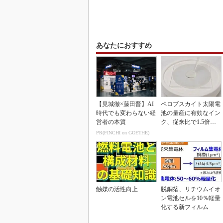
あなたにおすすめ
【見城徹×藤田晋】AI
ペロブスカイト太陽電
時代でも変わらない経
池の量産に有効なイン
営者の本質
ク、従来比で1.5倍の
性能向上
PR(FINCHI on GOETHE)
触媒の活性向上
脱銅箔、リチウムイオ
ン電池セルを10％軽量
化する新フィルム