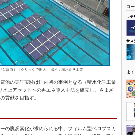
コー
マテ
サス
区に設置）［クリックで拡大］ 出所：積水化学工業
よく
電池の実証実験は国内初の事例となる（積水化学工業
り水上アセットへの再エネ導入手法を確立し、さまざ
への貢献を目指す。
ギーの脱炭素化が求められる中、フィルム型ペロブスカ