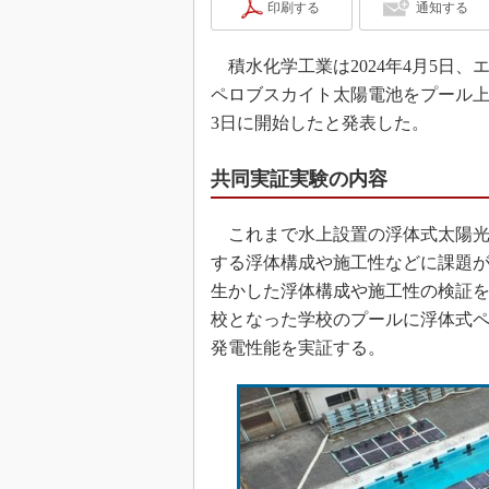
印刷する
通知する
積水化学工業は2024年4月5日、
ペロブスカイト太陽電池をプール
3日に開始したと発表した。
共同実証実験の内容
これまで水上設置の浮体式太陽光
する浮体構成や施工性などに課題
生かした浮体構成や施工性の検証を
校となった学校のプールに浮体式
発電性能を実証する。